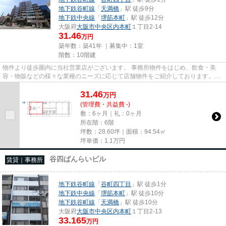
地下鉄谷町線
「
天満橋
」駅 徒歩9分
地下鉄中央線
「
堺筋本町
」駅 徒歩12分
大阪府
大阪市中央区
内本町
１丁目2-14
31.46
万円
築年数：築41年 ｜募集中：
1室
階数：10階建
物件より徒歩圏内に当社営業店がございます。 事務所物件をはじめ、飲食・美
容・物販などの様々な業種のニーズに応じて店舗物件をご紹介しております。
尚、弊社ではおとり広告は一切...
31.46
万
円
(管理費・共益費 -)
敷：6ヶ月｜礼：0ヶ月
所在階：6階
坪数：28.60坪｜面積：94.54㎡
坪単価：
1.1
万円
谷四ばんらいビル
賃貸｜事務所
地下鉄谷町線
「
谷町四丁目
」駅 徒歩1分
地下鉄中央線
「
堺筋本町
」駅 徒歩10分
地下鉄谷町線
「
天満橋
」駅 徒歩10分
大阪府
大阪市中央区
内本町
１丁目2-13
33.165
万円