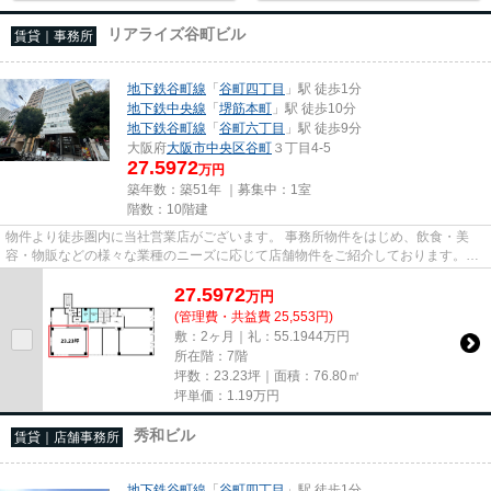
リアライズ谷町ビル
賃貸｜事務所
地下鉄谷町線
「
谷町四丁目
」駅 徒歩1分
地下鉄中央線
「
堺筋本町
」駅 徒歩10分
地下鉄谷町線
「
谷町六丁目
」駅 徒歩9分
大阪府
大阪市中央区
谷町
３丁目4-5
27.5972
万円
築年数：築51年 ｜募集中：
1室
階数：10階建
物件より徒歩圏内に当社営業店がございます。 事務所物件をはじめ、飲食・美
容・物販などの様々な業種のニーズに応じて店舗物件をご紹介しております。
尚、弊社ではおとり広告は一切...
27.5972
万
円
(管理費・共益費 25,553円)
敷：2ヶ月｜礼：55.1944万円
所在階：7階
坪数：23.23坪｜面積：76.80㎡
坪単価：
1.19
万円
秀和ビル
賃貸｜店舗事務所
地下鉄谷町線
「
谷町四丁目
」駅 徒歩1分