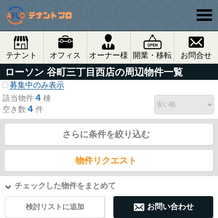
テナント
オフィス
オーナー様
開業・移転
お問合せ
ローソン 谷町三丁目西店の周辺物件一覧
募集中のみ表示
4
該当物件
棟
4
空き数
件
さらに条件を絞り込む
物件リクエスト
チェックした物件をまとめて
検討リストに追加
お問い合わせ