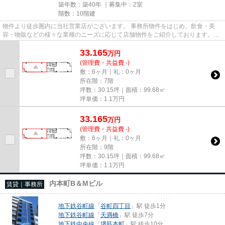
築年数：築40年 ｜募集中：
2室
階数：10階建
物件より徒歩圏内に当社営業店がございます。 事務所物件をはじめ、飲食・美
容・物販などの様々な業種のニーズに応じて店舗物件をご紹介しております。
尚、弊社ではおとり広告は一切...
33.165
万
円
(管理費・共益費 -)
敷：6ヶ月｜礼：0ヶ月
所在階：7階
坪数：30.15坪｜面積：99.68㎡
坪単価：
1.1
万円
33.165
万
円
(管理費・共益費 -)
敷：6ヶ月｜礼：0ヶ月
所在階：9階
坪数：30.15坪｜面積：99.68㎡
坪単価：
1.1
万円
内本町B＆Mビル
賃貸｜事務所
地下鉄谷町線
「
谷町四丁目
」駅 徒歩1分
地下鉄谷町線
「
天満橋
」駅 徒歩7分
地下鉄中央線
「
堺筋本町
」駅 徒歩10分