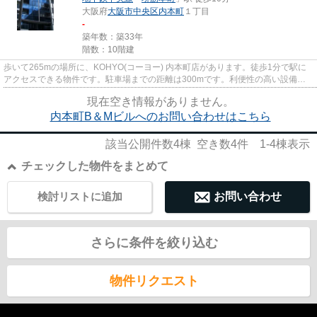
大阪府
大阪市中央区
内本町
１丁目
-
築年数：築33年
階数：10階建
歩いて265mの場所に、KOHYO(コーヨー) 内本町店があります。徒歩1分で駅に
アクセスできる物件です。駐車場までの距離は300mです。利便性の高い設備と
して注目されているのが敷地内ごみ...
現在空き情報がありません。
内本町B＆Mビルへのお問い合わせはこちら
該当公開件数
4
棟 空き数
4
件
1-4
棟表示
チェックした物件をまとめて
検討リストに追加
お問い合わせ
さらに条件を絞り込む
物件リクエスト