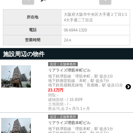
大阪府大阪市中央区大手通２丁目1-1
所在地
4大手通二丁目店
電話
06-6944-1320
営業時間
24Ｈ
施設周辺の物件
賃貸｜店舗事務所
リアライズ堺筋本町ビル
地下鉄堺筋線「堺筋本町」駅 徒歩1分
地下鉄御堂筋線「本町」駅 徒歩7分
地下鉄長堀鶴見緑地「長堀橋」駅 徒歩11分
23.1万円
間取:
-
建物面積:
- / 15.83坪
土地面積:
- / -
敷金/礼金:
2ヶ月/1.1ヶ月
賃貸｜店舗事務所
リアライズ堺筋本町ビル
地下鉄堺筋線「堺筋本町」駅 徒歩1分