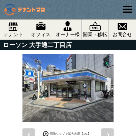
テナント
オフィス
オーナー様
開業・移転
お問合せ
ローソン 大手通二丁目店
前
次
画像タップで拡大表示【
1
/1】