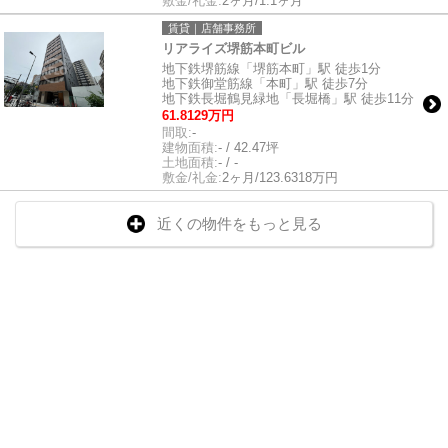
敷金/礼金:
2ヶ月/1.1ヶ月
賃貸｜店舗事務所
リアライズ堺筋本町ビル
地下鉄堺筋線「堺筋本町」駅 徒歩1分
地下鉄御堂筋線「本町」駅 徒歩7分
地下鉄長堀鶴見緑地「長堀橋」駅 徒歩11分
61.8129万円
間取:
-
建物面積:
- / 42.47坪
土地面積:
- / -
敷金/礼金:
2ヶ月/123.6318万円
近くの物件をもっと見る