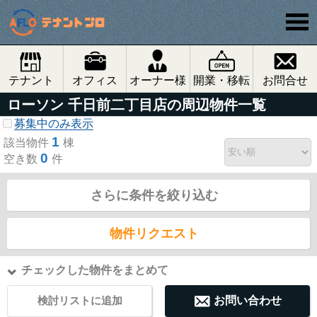
テナント
オフィス
オーナー様
開業・移転
お問合せ
ローソン 千日前二丁目店の周辺物件一覧
募集中のみ表示
1
該当物件
棟
0
空き数
件
さらに条件を絞り込む
物件リクエスト
チェックした物件をまとめて
検討リストに追加
お問い合わせ