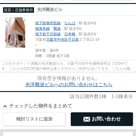
光洋難波ビル
賃貸｜店舗事務所
地下鉄御堂筋線
「
なんば
」駅 徒歩4分
南海本線
「
難波
」駅 徒歩3分
地下鉄千日前線
「
日本橋
」駅 徒歩5分
大阪府
大阪市中央区
千日前
２丁目11-14
-
築年数：築4年
階数：3階建 地下1階
こだわりポイント満載の光洋難波ビル。大阪千日前中央通郵便局まで250mで
す。こちらの2022年築の物件は多くの方からご好評を頂いてます。こちらの物件
はエレベーター付きです。
現在空き情報がありません。
光洋難波ビルへのお問い合わせはこちら
該当公開件数
1
棟
1-1
棟表示
チェックした物件をまとめて
検討リストに追加
お問い合わせ