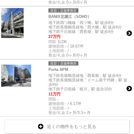
敷金/礼金:
0ヶ月/0ヶ月
賃貸｜店舗事務所
BANIX北堀江（SOHO）
地下鉄四つ橋線「四ツ橋」駅 徒歩8分
地下鉄長堀鶴見緑地「西大橋」駅 徒歩6分
地下鉄千日前線「西長堀」駅 徒歩4分
27万円
間取:
1LDK
建物面積:
- / 18.67坪
土地面積:
- / -
敷金/礼金:
0ヶ月/0ヶ月
賃貸｜店舗事務所
Porta APM
地下鉄長堀鶴見緑地「西長堀」駅 徒歩4分
地下鉄長堀鶴見緑地「ドーム前千代崎」駅 徒
歩9分
地下鉄千日前線「桜川」駅 徒歩10分
11万円
間取:
-
建物面積:
- / 6.17坪
土地面積:
- / -
敷金/礼金:
2ヶ月/3.3ヶ月
近くの物件をもっと見る