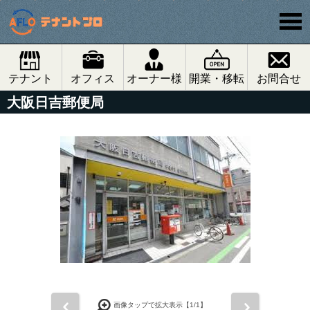
テナント
オフィス
オーナー様
開業・移転
お問合せ
大阪日吉郵便局
前
次
画像タップで拡大表示【
1
/1】