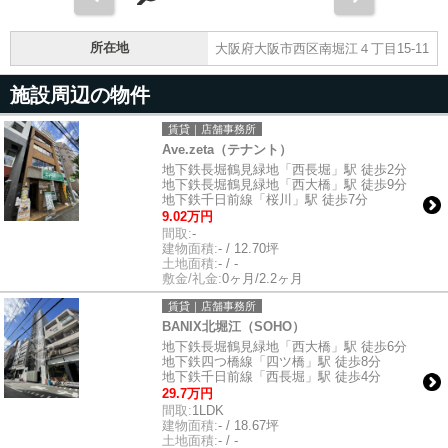
所在地
大阪府大阪市西区南堀江４丁目15-11
施設周辺の物件
賃貸｜店舗事務所
Ave.zeta（テナント）
地下鉄長堀鶴見緑地「西長堀」駅 徒歩2分
地下鉄長堀鶴見緑地「西大橋」駅 徒歩9分
地下鉄千日前線「桜川」駅 徒歩7分
9.02万円
間取:
-
建物面積:
- / 12.70坪
土地面積:
- / -
敷金/礼金:
0ヶ月/2.2ヶ月
賃貸｜店舗事務所
BANIX北堀江（SOHO）
地下鉄長堀鶴見緑地「西大橋」駅 徒歩6分
地下鉄四つ橋線「四ツ橋」駅 徒歩8分
地下鉄千日前線「西長堀」駅 徒歩4分
29.7万円
間取:
1LDK
建物面積:
- / 18.67坪
土地面積:
- / -