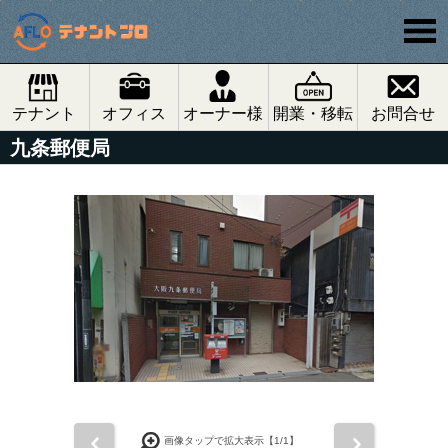
テナント
オフィス
オーナー様
開業・移転
お問合せ
九条郵便局
前
次
画像タップで拡大表示【
1
/1】