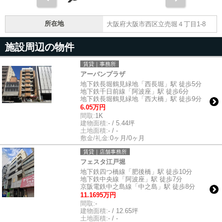
所在地
大阪府大阪市西区立売堀４丁目1-8
施設周辺の物件
賃貸｜事務所
アーバンプラザ
地下鉄長堀鶴見緑地「西長堀」駅 徒歩5分
地下鉄千日前線「阿波座」駅 徒歩6分
地下鉄長堀鶴見緑地「西大橋」駅 徒歩9分
6.05万円
間取:
1K
建物面積:
- / 5.44坪
土地面積:
- / -
敷金/礼金:
0ヶ月/0ヶ月
賃貸｜店舗事務所
フェスタ江戸堀
地下鉄四つ橋線「肥後橋」駅 徒歩10分
地下鉄中央線「阿波座」駅 徒歩7分
京阪電鉄中之島線「中之島」駅 徒歩8分
11.1695万円
間取:
-
建物面積:
- / 12.65坪
土地面積:
- / -