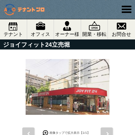
テナント
オフィス
オーナー様
開業・移転
お問合せ
ジョイフィット24立売堀
前
次
画像タップで拡大表示【
1
/1】