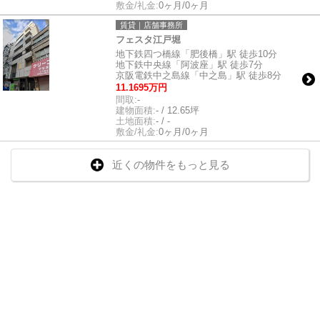
敷金/礼金:
0ヶ月/0ヶ月
賃貸｜店舗事務所
フェスタ江戸堀
地下鉄四つ橋線「肥後橋」駅 徒歩10分
地下鉄中央線「阿波座」駅 徒歩7分
京阪電鉄中之島線「中之島」駅 徒歩8分
11.1695万円
間取:
-
建物面積:
- / 12.65坪
土地面積:
- / -
敷金/礼金:
0ヶ月/0ヶ月
近くの物件をもっと見る