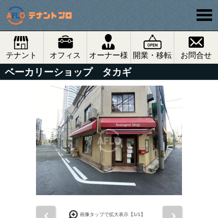
テナント
オフィス
オーナー様
開業・移転
お問合せ
ベーカリーショップ タカギ
前
次
画像タップで拡大表示【
1
/1】