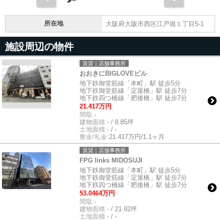
所在地
大阪府大阪市西区江戸堀１丁目5-1
施設周辺の物件
賃貸｜店舗事務所
おおきにBIGLOVEビル
地下鉄御堂筋線「本町」駅 徒歩5分
地下鉄御堂筋線「淀屋橋」駅 徒歩7分
地下鉄四つ橋線「肥後橋」駅 徒歩7分
21.417万円
間取:
-
建物面積:
- / 8.85坪
土地面積:
- / -
敷金/礼金:
21.417万円/1.1ヶ月
賃貸｜店舗事務所
FPG links MIDOSUJI
地下鉄御堂筋線「本町」駅 徒歩5分
地下鉄御堂筋線「淀屋橋」駅 徒歩7分
地下鉄四つ橋線「肥後橋」駅 徒歩7分
53.0464万円
間取:
-
建物面積:
- / 21.92坪
土地面積:
- / -