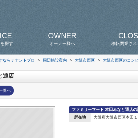
ICE
OWNER
CLO
スを探す
オーナー様へ
移転閉業され
探すならテナントプロ
>
周辺施設案内
>
大阪市西区
>
大阪市西区のコン
と通店
一覧へ
ファミリーマート 本田みなと通店の
所在地
大阪府大阪市西区本田１丁