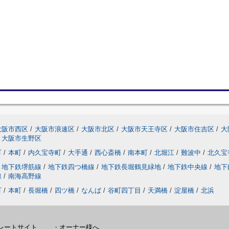
大阪市西区
/
大阪市浪速区
/
大阪市北区
/
大阪市天王寺区
/
大阪市住吉区
/
大
大阪市生野区
町
/
本町
/
内久宝寺町
/
大手通
/
西心斎橋
/
南本町
/
北堀江
/
難波中
/
北久宝
地下鉄堺筋線
/
地下鉄四つ橋線
/
地下鉄長堀鶴見緑地
/
地下鉄中央線
/
地下
線
/
南海高野線
町
/
本町
/
長堀橋
/
四ツ橋
/
なんば
/
谷町四丁目
/
天満橋
/
淀屋橋
/
北浜
レートサイト
・
オーナー様へ