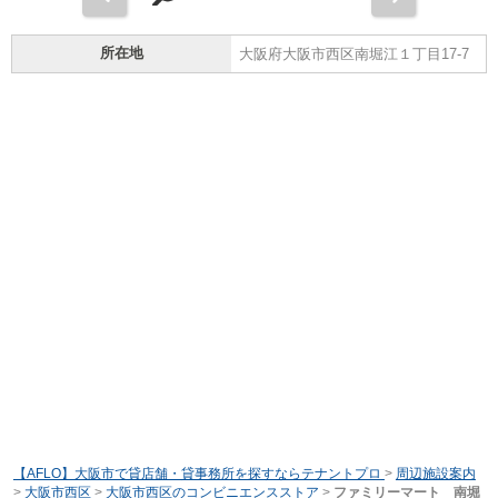
所在地
大阪府大阪市西区南堀江１丁目17-7
【AFLO】大阪市で貸店舗・貸事務所を探すならテナントプロ
>
周辺施設案内
>
大阪市西区
>
大阪市西区のコンビニエンスストア
>
ファミリーマート 南堀