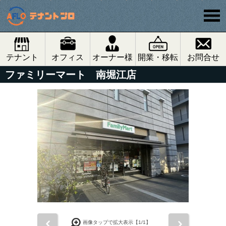
テナント
オフィス
オーナー様
開業・移転
お問合せ
ファミリーマート 南堀江店
前
次
画像タップで拡大表示【
1
/1】