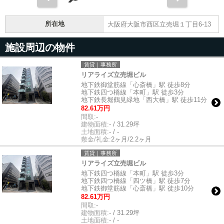
所在地
大阪府大阪市西区立売堀１丁目6-13
施設周辺の物件
賃貸｜事務所
リアライズ立売堀ビル
地下鉄御堂筋線「心斎橋」駅 徒歩8分
地下鉄四つ橋線「本町」駅 徒歩3分
地下鉄長堀鶴見緑地「西大橋」駅 徒歩11分
82.61万円
間取:
-
建物面積:
- / 31.29坪
土地面積:
- / -
敷金/礼金:
2ヶ月/2.2ヶ月
賃貸｜事務所
リアライズ立売堀ビル
地下鉄四つ橋線「本町」駅 徒歩3分
地下鉄四つ橋線「四ツ橋」駅 徒歩7分
地下鉄御堂筋線「心斎橋」駅 徒歩10分
82.61万円
間取:
-
建物面積:
- / 31.29坪
土地面積:
- / -