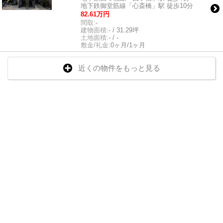
地下鉄御堂筋線「心斎橋」駅 徒歩10分
82.61万円
間取:
-
建物面積:
- / 31.29坪
土地面積:
- / -
敷金/礼金:
0ヶ月/1ヶ月
近くの物件をもっと見る