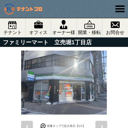
テナント
オフィス
オーナー様
開業・移転
お問合せ
ファミリーマート 立売堀1丁目店
前
次
画像タップで拡大表示【
1
/1】