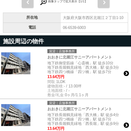
前
次
画像タップで拡大表示【
1
/1】
所在地
大阪府大阪市西区北堀江２丁目1-10
電話
06-6539-6003
施設周辺の物件
賃貸｜店舗事務所
おおきに北堀江サニーアパートメント
地下鉄御堂筋線「心斎橋」駅 徒歩10分
地下鉄長堀鶴見緑地「西大橋」駅 徒歩3分
地下鉄四つ橋線「四ツ橋」駅 徒歩7分
13.64万円
間取:
1LDK
建物面積:
- / 13.00坪
土地面積:
- / -
敷金/礼金:
0ヶ月/1.1ヶ月
賃貸｜店舗事務所
おおきに北堀江サニーアパートメント
地下鉄長堀鶴見緑地「西大橋」駅 徒歩4分
地下鉄四つ橋線「四ツ橋」駅 徒歩7分
地下鉄長堀鶴見緑地「西長堀」駅 徒歩9分
13.64万円