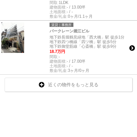
間取:
1LDK
建物面積:
- / 13.00坪
土地面積:
- / -
敷金/礼金:
0ヶ月/1.1ヶ月
賃貸｜事務所
パークレーン堀江ビル
地下鉄長堀鶴見緑地「西大橋」駅 徒歩1分
地下鉄四つ橋線「四ツ橋」駅 徒歩5分
地下鉄御堂筋線「心斎橋」駅 徒歩9分
18.7万円
間取:
-
建物面積:
- / 17.00坪
土地面積:
- / -
敷金/礼金:
3ヶ月/0ヶ月
近くの物件をもっと見る