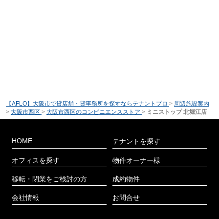
【AFLO】大阪市で貸店舗・貸事務所を探すならテナントプロ
>
周辺施設案内
>
大阪市西区
>
大阪市西区のコンビニエンスストア
>
ミニストップ 北堀江店
HOME
テナントを探す
オフィスを探す
物件オーナー様
移転・閉業をご検討の方
成約物件
会社情報
お問合せ