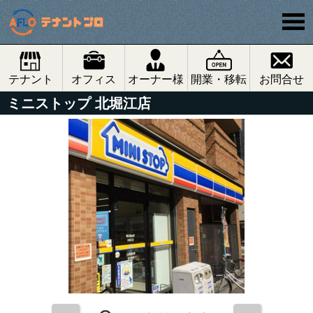
テナント
オフィス
オーナー様
開業・移転
お問合せ
ミニストップ 北堀江店