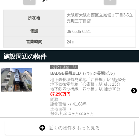
大阪府大阪市西区立売堀３丁目3-5立
所在地
売堀三丁目店
電話
06-6535-6321
営業時間
24Ｈ
施設周辺の物件
賃貸｜店舗一部
BADGE長堀BLD（バッジ長堀ビル）
地下鉄長堀鶴見緑地「西長堀」駅 徒歩2分
地下鉄御堂筋線「心斎橋」駅 徒歩13分
地下鉄四つ橋線「四ツ橋」駅 徒歩10分
87.296万円
間取:
-
建物面積:
- / 41.68坪
土地面積:
- / -
敷金/礼金:
1ヶ月/2.5ヶ月
近くの物件をもっと見る