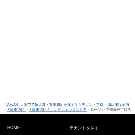
【AFLO】大阪市で貸店舗・貸事務所を探すならテナントプロ
>
周辺施設案内
>
大阪市西区
>
大阪市西区のコンビニエンスストア
>
ローソン 立売堀三丁目店
HOME
テナントを探す