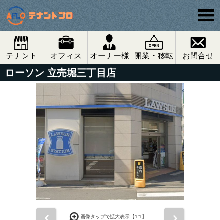
テナント
オフィス
オーナー様
開業・移転
お問合せ
ローソン 立売堀三丁目店
前
次
画像タップで拡大表示【
1
/1】