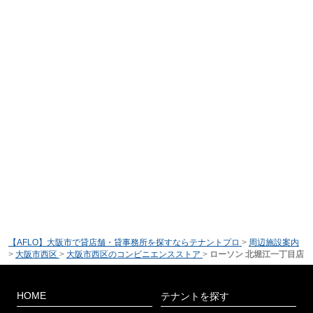
【AFLO】大阪市で貸店舗・貸事務所を探すならテナントプロ
>
周辺施設案内
>
大阪市西区
>
大阪市西区のコンビニエンスストア
>
ローソン 北堀江一丁目店
HOME
テナントを探す