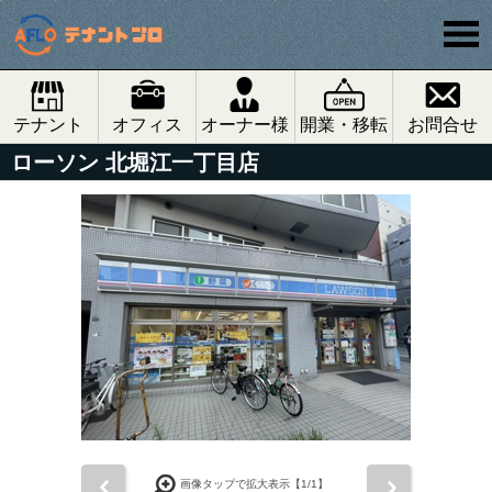
テナント
オフィス
オーナー様
開業・移転
お問合せ
ローソン 北堀江一丁目店
前
次
画像タップで拡大表示【
1
/1】