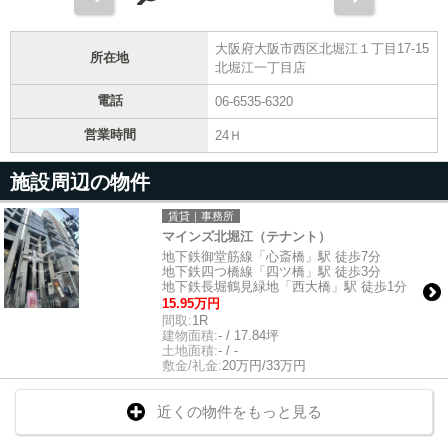
大阪府大阪市西区北堀江１丁目17-15
所在地
北堀江一丁目店
電話
06-6535-6320
営業時間
24Ｈ
施設周辺の物件
賃貸｜事務所
マインズ北堀江（テナント）
地下鉄御堂筋線「心斎橋」駅 徒歩7分
地下鉄四つ橋線「四ツ橋」駅 徒歩3分
地下鉄長堀鶴見緑地「西大橋」駅 徒歩1分
15.95万円
間取:
1R
建物面積:
- / 17.84坪
土地面積:
- / -
敷金/礼金:
20万円/33万円
近くの物件をもっと見る