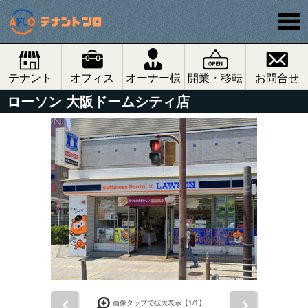
テナント
オフィス
オーナー様
開業・移転
お問合せ
ローソン 大阪ドームシティ店
前
次
画像タップで拡大表示【
1
/1】