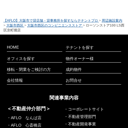
【AFLO】大阪市で貸店舗・貸事務所を探すならテナントプロ
>
周辺施設案内
>
大阪市西区
>
大阪市西区のコンビニエンスストア
>
ローソンストア100 LS西
区京町堀店
HOME
テナントを探す
オフィスを探す
物件オーナー様
移転・閉業をご検討の方
成約物件
会社情報
お問合せ
関連事業内容
＜不動産仲介部門＞
・コーポレートサイト
・不動産管理部門
・AFLO なんば店
・不動産開発事業
・AFLO 心斎橋店