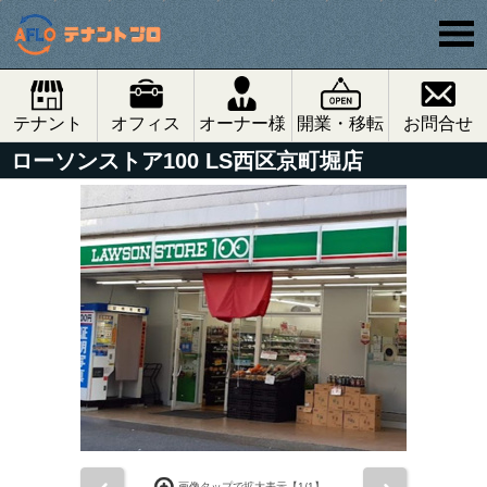
テナント
オフィス
オーナー様
開業・移転
お問合せ
ローソンストア100 LS西区京町堀店
画像タップで拡大表示【
1
/1】