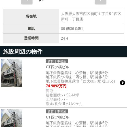
大阪府大阪市西区新町１丁目8-1西区
所在地
新町一丁目店
電話
06-6536-0451
営業時間
24Ｈ
施設周辺の物件
賃貸｜事務所
CT四ツ橋ビル
地下鉄御堂筋線「心斎橋」駅 徒歩6分
地下鉄四つ橋線「四ツ橋」駅 徒歩3分
地下鉄長堀鶴見緑地「西大橋」駅 徒歩5分
74.9892万円
間取:
-
建物面積:
- / 52.44坪
土地面積:
- / -
敷金/礼金:
8ヶ月/0ヶ月
賃貸｜事務所
CT四ツ橋ビル
地下鉄御堂筋線「心斎橋」駅 徒歩6分