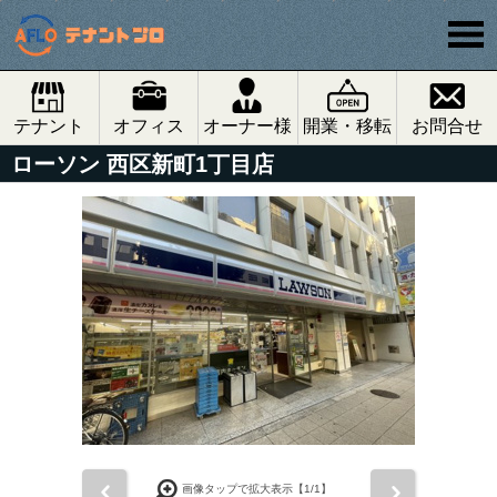
テナント
オフィス
オーナー様
開業・移転
お問合せ
ローソン 西区新町1丁目店
前
次
画像タップで拡大表示【
1
/1】