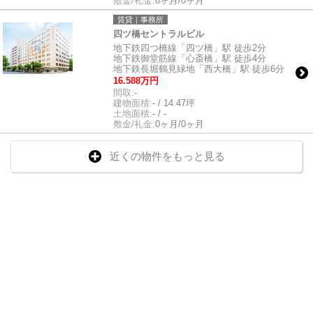
敷金/礼金:
8ヶ月/0ヶ月
賃貸｜事務所
四ツ橋セントラルビル
地下鉄四つ橋線「四ツ橋」駅 徒歩2分
地下鉄御堂筋線「心斎橋」駅 徒歩4分
地下鉄長堀鶴見緑地「西大橋」駅 徒歩6分
16.588万円
間取:
-
建物面積:
- / 14.47坪
土地面積:
- / -
敷金/礼金:
0ヶ月/0ヶ月
近くの物件をもっと見る