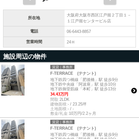
大阪府大阪市西区江戸堀２丁目１－
所在地
１江戸堀センタービル店
電話
06-6443-8857
営業時間
24Ｈ
施設周辺の物件
賃貸｜事務所
F-TERRACE (テナント)
地下鉄四つ橋線「肥後橋」駅 徒歩9分
地下鉄中央線「阿波座」駅 徒歩10分
地下鉄御堂筋線「本町」駅 徒歩13分
34.43万円
間取:
2LDK
建物面積:
- / 23.25坪
土地面積:
- / -
敷金/礼金:
10万円/2.2ヶ月
賃貸｜事務所
F-TERRACE (テナント)
地下鉄四つ橋線「肥後橋」駅 徒歩9分