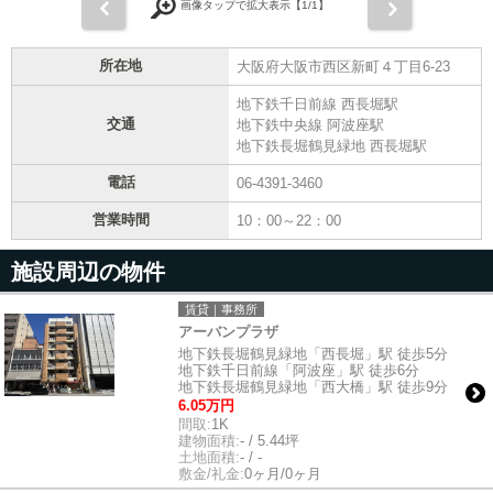
前
次
画像タップで拡大表示【
1
/1】
所在地
大阪府大阪市西区新町４丁目6-23
地下鉄千日前線 西長堀駅
交通
地下鉄中央線 阿波座駅
地下鉄長堀鶴見緑地 西長堀駅
電話
06-4391-3460
営業時間
10：00～22：00
施設周辺の物件
賃貸｜事務所
アーバンプラザ
地下鉄長堀鶴見緑地「西長堀」駅 徒歩5分
地下鉄千日前線「阿波座」駅 徒歩6分
地下鉄長堀鶴見緑地「西大橋」駅 徒歩9分
6.05万円
間取:
1K
建物面積:
- / 5.44坪
土地面積:
- / -
敷金/礼金:
0ヶ月/0ヶ月