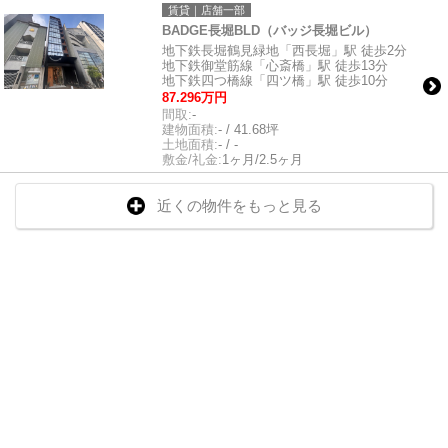
賃貸｜店舗一部
BADGE長堀BLD（バッジ長堀ビル）
地下鉄長堀鶴見緑地「西長堀」駅 徒歩2分
地下鉄御堂筋線「心斎橋」駅 徒歩13分
地下鉄四つ橋線「四ツ橋」駅 徒歩10分
87.296万円
間取:
-
建物面積:
- / 41.68坪
土地面積:
- / -
敷金/礼金:
1ヶ月/2.5ヶ月
近くの物件をもっと見る