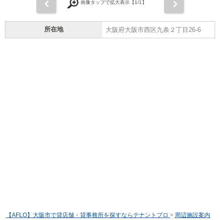
前
次
画像タップで拡大表示【
1
/1】
所在地
大阪府大阪市西区九条２丁目26-6
【AFLO】大阪市で貸店舗・貸事務所を探すならテナントプロ
>
周辺施設案内