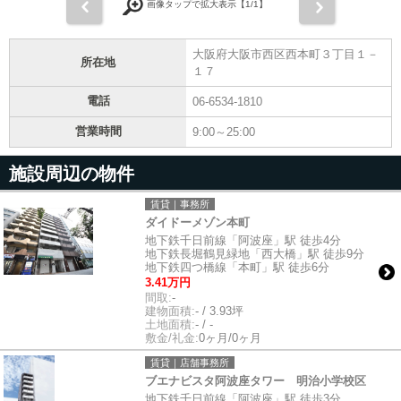
前
次
画像タップで拡大表示【
1
/1】
大阪府大阪市西区西本町３丁目１－
所在地
１７
電話
06-6534-1810
営業時間
9:00～25:00
施設周辺の物件
賃貸｜事務所
ダイドーメゾン本町
地下鉄千日前線「阿波座」駅 徒歩4分
地下鉄長堀鶴見緑地「西大橋」駅 徒歩9分
地下鉄四つ橋線「本町」駅 徒歩6分
3.41万円
間取:
-
建物面積:
- / 3.93坪
土地面積:
- / -
敷金/礼金:
0ヶ月/0ヶ月
賃貸｜店舗事務所
ブエナビスタ阿波座タワー 明治小学校区
地下鉄千日前線「阿波座」駅 徒歩3分