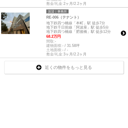
敷金/礼金:
2ヶ月/2.2ヶ月
賃貸｜事務所
RE-006（テナント）
地下鉄四つ橋線「本町」駅 徒歩7分
地下鉄千日前線「阿波座」駅 徒歩5分
地下鉄四つ橋線「肥後橋」駅 徒歩12分
68.2万円
間取:
-
建物面積:
- / 31.58坪
土地面積:
- / -
敷金/礼金:
3ヶ月/2.2ヶ月
近くの物件をもっと見る