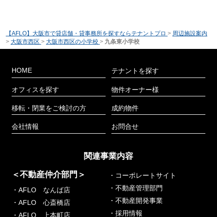
【AFLO】大阪市で貸店舗・貸事務所を探すならテナントプロ
>
周辺施設案内
>
大阪市西区
>
大阪市西区の小学校
>
九条東小学校
HOME
テナントを探す
オフィスを探す
物件オーナー様
移転・閉業をご検討の方
成約物件
会社情報
お問合せ
関連事業内容
＜不動産仲介部門＞
・コーポレートサイト
・不動産管理部門
・AFLO なんば店
・不動産開発事業
・AFLO 心斎橋店
・採用情報
・AFLO 上本町店