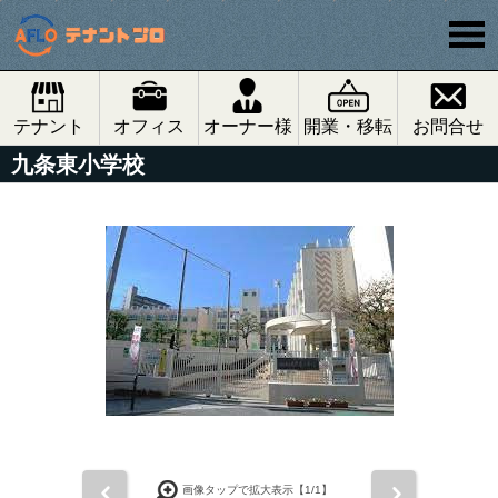
テナント
オフィス
オーナー様
開業・移転
お問合せ
九条東小学校
前
次
画像タップで拡大表示【
1
/1】