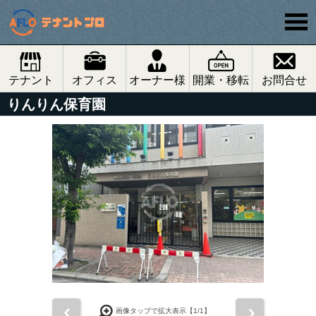
テナント
オフィス
オーナー様
開業・移転
お問合せ
りんりん保育園
前
次
画像タップで拡大表示【
1
/1】