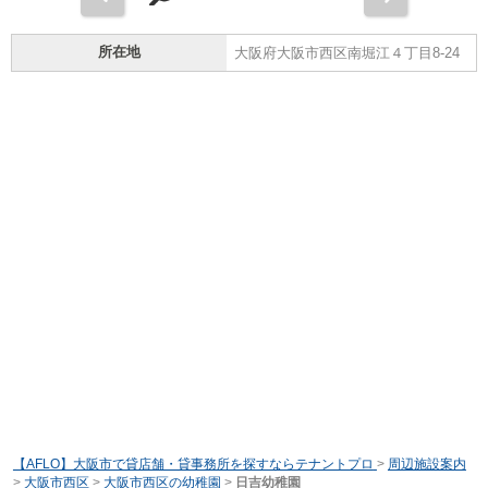
所在地
大阪府大阪市西区南堀江４丁目8-24
【AFLO】大阪市で貸店舗・貸事務所を探すならテナントプロ
>
周辺施設案内
>
大阪市西区
>
大阪市西区の幼稚園
>
日吉幼稚園