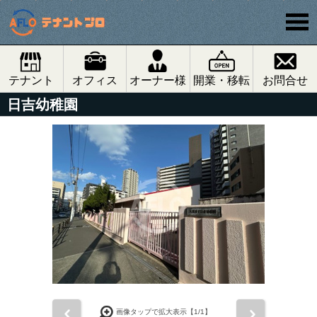
テナント
オフィス
オーナー様
開業・移転
お問合せ
日吉幼稚園
前
次
画像タップで拡大表示【
1
/1】