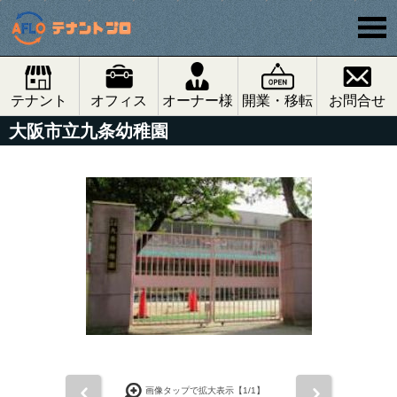
テナント
オフィス
オーナー様
開業・移転
お問合せ
大阪市立九条幼稚園
前
次
画像タップで拡大表示【
1
/1】