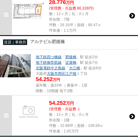
28.776
万
円
(管理費・共益費 86,328円)
敷：12ヶ月｜礼：0ヶ月
所在階：7階
坪数：26.16坪｜面積：86.47㎡
坪単価：
1.1
万円
アルテビル肥後橋
賃貸｜事務所
地下鉄四つ橋線
「
肥後橋
」駅 徒歩2分
地下鉄御堂筋線
「
淀屋橋
」駅 徒歩7分
京阪電鉄中之島線
「
大江橋
」駅 徒歩8分
大阪府
大阪市西区
江戸堀
１丁目
54.252
万円
築年数：築33年 ｜募集中：
1室
階数：10階建 地下2階
54.252
万
円
(管理費・共益費 -)
敷：12ヶ月｜礼：0ヶ月
所在階：1階
坪数：32.88坪｜面積：108.69㎡
坪単価：
1.65
万円