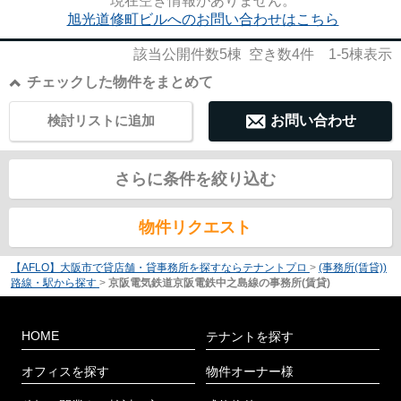
現在空き情報がありません。
旭光道修町ビルへのお問い合わせはこちら
該当公開件数
5
棟 空き数
4
件
1-5
棟表示
チェックした物件をまとめて
検討リストに追加
お問い合わせ
さらに条件を絞り込む
物件リクエスト
【AFLO】大阪市で貸店舗・貸事務所を探すならテナントプロ
>
(事務所(賃貸))
路線・駅から探す
>
京阪電気鉄道京阪電鉄中之島線の事務所(賃貸)
HOME
テナントを探す
オフィスを探す
物件オーナー様