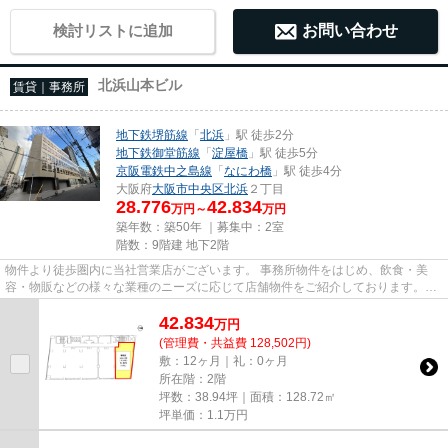
検討リストに追加
お問い合わせ
北浜山本ビル
賃貸｜事務所
地下鉄堺筋線
「
北浜
」駅 徒歩2分
地下鉄御堂筋線
「
淀屋橋
」駅 徒歩5分
京阪電鉄中之島線
「
なにわ橋
」駅 徒歩4分
大阪府
大阪市中央区
北浜
２丁目
28.776
42.834
万円～
万円
築年数：築50年 ｜募集中：
2室
階数：9階建 地下2階
物件より徒歩圏内に当社営業店がございます。 事務所物件をはじめ、飲食・美
容・物販などの様々な業種のニーズに応じて店舗物件をご紹介しております。
尚、弊社ではおとり広告は一切...
42.834
万
円
(管理費・共益費 128,502円)
敷：12ヶ月｜礼：0ヶ月
所在階：2階
坪数：38.94坪｜面積：128.72㎡
坪単価：
1.1
万円