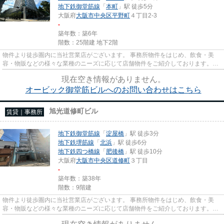
地下鉄御堂筋線
「
本町
」駅 徒歩5分
大阪府
大阪市中央区
平野町
４丁目2-3
-
築年数：築6年
階数：25階建 地下2階
物件より徒歩圏内に当社営業店がございます。 事務所物件をはじめ、飲食・美
容・物販などの様々な業種のニーズに応じて店舗物件をご紹介しております。
尚、弊社ではおとり広告は一切...
現在空き情報がありません。
オービック御堂筋ビルへのお問い合わせはこちら
旭光道修町ビル
賃貸｜事務所
地下鉄御堂筋線
「
淀屋橋
」駅 徒歩3分
地下鉄堺筋線
「
北浜
」駅 徒歩6分
地下鉄四つ橋線
「
肥後橋
」駅 徒歩10分
大阪府
大阪市中央区
道修町
３丁目
-
築年数：築38年
階数：9階建
物件より徒歩圏内に当社営業店がございます。 事務所物件をはじめ、飲食・美
容・物販などの様々な業種のニーズに応じて店舗物件をご紹介しております。
尚、弊社ではおとり広告は一切...