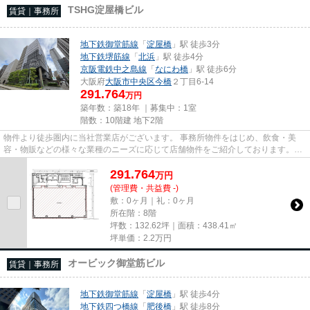
TSHG淀屋橋ビル
賃貸｜事務所
地下鉄御堂筋線
「
淀屋橋
」駅 徒歩3分
地下鉄堺筋線
「
北浜
」駅 徒歩4分
京阪電鉄中之島線
「
なにわ橋
」駅 徒歩6分
大阪府
大阪市中央区
今橋
２丁目6-14
291.764
万円
築年数：築18年 ｜募集中：
1室
階数：10階建 地下2階
物件より徒歩圏内に当社営業店がございます。 事務所物件をはじめ、飲食・美
容・物販などの様々な業種のニーズに応じて店舗物件をご紹介しております。
尚、弊社ではおとり広告は一切...
291.764
万
円
(管理費・共益費 -)
敷：0ヶ月｜礼：0ヶ月
所在階：8階
坪数：132.62坪｜面積：438.41㎡
坪単価：
2.2
万円
オービック御堂筋ビル
賃貸｜事務所
地下鉄御堂筋線
「
淀屋橋
」駅 徒歩4分
地下鉄四つ橋線
「
肥後橋
」駅 徒歩8分