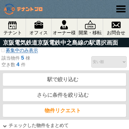
テナント
オフィス
オーナー様
開業・移転
お問合せ
京阪電気鉄道京阪電鉄中之島線の駅選択画面
募集中のみ表示
5
該当物件
棟
4
空き数
件
駅で絞り込む
さらに条件を絞り込む
物件リクエスト
チェックした物件をまとめて