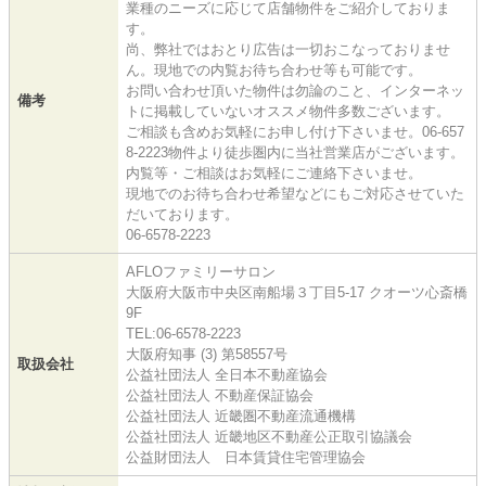
業種のニーズに応じて店舗物件をご紹介しておりま
す。
尚、弊社ではおとり広告は一切おこなっておりませ
ん。現地での内覧お待ち合わせ等も可能です。
お問い合わせ頂いた物件は勿論のこと、インターネッ
備考
トに掲載していないオススメ物件多数ございます。
ご相談も含めお気軽にお申し付け下さいませ。06-657
8-2223物件より徒歩圏内に当社営業店がございます。
内覧等・ご相談はお気軽にご連絡下さいませ。
現地でのお待ち合わせ希望などにもご対応させていた
だいております。
06-6578-2223
AFLOファミリーサロン
大阪府大阪市中央区南船場３丁目5-17 クオーツ心斎橋
9F
TEL:06-6578-2223
大阪府知事 (3) 第58557号
取扱会社
公益社団法人 全日本不動産協会
公益社団法人 不動産保証協会
公益社団法人 近畿圏不動産流通機構
公益社団法人 近畿地区不動産公正取引協議会
公益財団法人 日本賃貸住宅管理協会