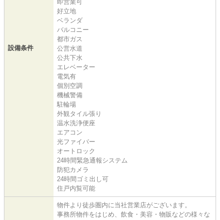
即営業可
好立地
ベランダ
バルコニー
都市ガス
設備条件
公営水道
公共下水
エレベーター
電気有
個別空調
機械警備
駐輪場
外観タイル張り
温水洗浄便座
エアコン
光ファイバー
オートロック
24時間緊急通報システム
防犯カメラ
24時間ゴミ出し可
住戸内覧可能
物件より徒歩圏内に当社営業店がございます。
事務所物件をはじめ、飲食・美容・物販などの様々な