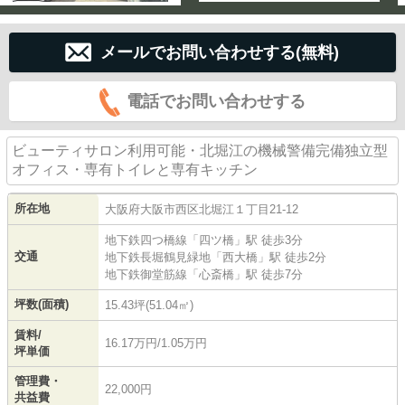
メールでお問い合わせする(無料)
電話でお問い合わせする
ビューティサロン利用可能・北堀江の機械警備完備独立型
オフィス・専有トイレと専有キッチン
所在地
大阪府
大阪市西区
北堀江
１丁目21-12
地下鉄四つ橋線
「
四ツ橋
」駅 徒歩3分
交通
地下鉄長堀鶴見緑地
「
西大橋
」駅 徒歩2分
地下鉄御堂筋線
「
心斎橋
」駅 徒歩7分
坪数(面積)
15.43坪(51.04㎡)
賃料/
16.17万円/1.05万円
坪単価
管理費・
22,000円
共益費