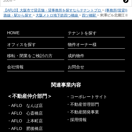
200㎡~
【AFLO】大阪市で貸店舗・貸事務所を探すならテナントプロ
>
(事務所(賃貸))
路線・駅から探す
>
大阪メトロ地下鉄四つ橋線
>
四ツ橋駅
>
米澤ビル北堀江Ⅱ
HOME
テナントを探す
オフィスを探す
物件オーナー様
移転・閉業をご検討の方
成約物件
会社情報
お問合せ
関連事業内容
＜不動産仲介部門＞
・コーポレートサイト
・不動産管理部門
・AFLO なんば店
・不動産開発事業
・AFLO 心斎橋店
・採用情報
・AFLO 上本町店
・AFLO 肥後橋店