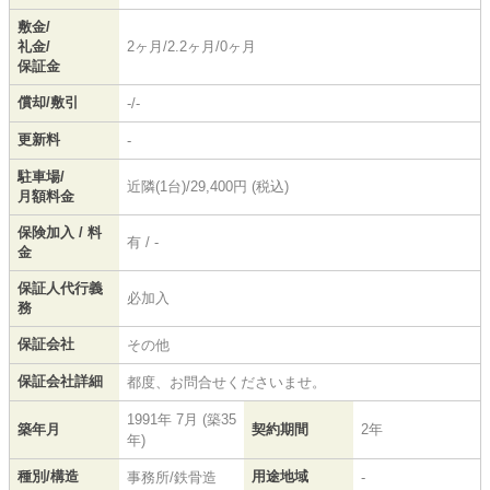
敷金/
礼金/
2ヶ月/2.2ヶ月/0ヶ月
保証金
償却/敷引
-/-
更新料
-
駐車場/
近隣(1台)/29,400円 (税込)
月額料金
保険加入 / 料
有 / -
金
保証人代行義
必加入
務
保証会社
その他
保証会社詳細
都度、お問合せくださいませ。
1991年 7月 (築35
築年月
契約期間
2年
年)
種別/構造
用途地域
事務所/鉄骨造
-