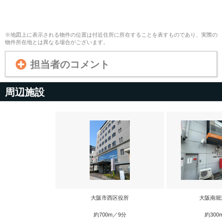
※地図上に表示される物件の位置は付近住所に所在することを表すものであり、実際の
物件所在地とは異なる場合がございます。
担当者のコメント
周辺施設
大阪市西区役所
大阪南堀
約700m／9分
約300