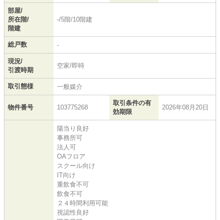
部屋/
所在階/
-/5階/10階建
階建
総戸数
-
現況/
空家/即時
引渡時期
取引態様
一般媒介
取引条件の有
物件番号
103775268
2026年08月20日
効期限
陽当り良好
事務所可
法人可
OAフロア
スクール向け
IT向け
重飲食不可
飲食不可
２４時間利用可能
視認性良好