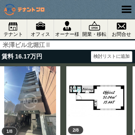
テナント
オフィス
オーナー様
開業・移転
お問合せ
米澤ビル北堀江Ⅱ
賃料
16.17
万円
検討リストに追加
2/8
1/8