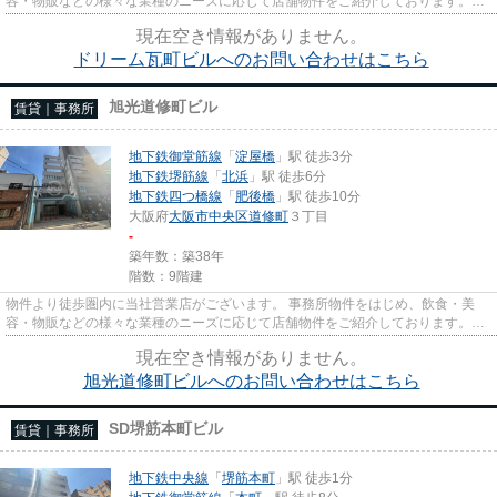
容・物販などの様々な業種のニーズに応じて店舗物件をご紹介しております。
尚、弊社ではおとり広告は一切...
現在空き情報がありません。
ドリーム瓦町ビルへのお問い合わせはこちら
旭光道修町ビル
賃貸｜事務所
地下鉄御堂筋線
「
淀屋橋
」駅 徒歩3分
地下鉄堺筋線
「
北浜
」駅 徒歩6分
地下鉄四つ橋線
「
肥後橋
」駅 徒歩10分
大阪府
大阪市中央区
道修町
３丁目
-
築年数：築38年
階数：9階建
物件より徒歩圏内に当社営業店がございます。 事務所物件をはじめ、飲食・美
容・物販などの様々な業種のニーズに応じて店舗物件をご紹介しております。
尚、弊社ではおとり広告は一切...
現在空き情報がありません。
旭光道修町ビルへのお問い合わせはこちら
SD堺筋本町ビル
賃貸｜事務所
地下鉄中央線
「
堺筋本町
」駅 徒歩1分