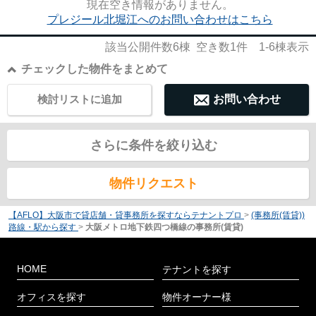
現在空き情報がありません。
プレジール北堀江へのお問い合わせはこちら
該当公開件数
6
棟 空き数
1
件
1-6
棟表示
チェックした物件をまとめて
検討リストに追加
お問い合わせ
さらに条件を絞り込む
物件リクエスト
【AFLO】大阪市で貸店舗・貸事務所を探すならテナントプロ
>
(事務所(賃貸))
路線・駅から探す
>
大阪メトロ地下鉄四つ橋線の事務所(賃貸)
HOME
テナントを探す
オフィスを探す
物件オーナー様