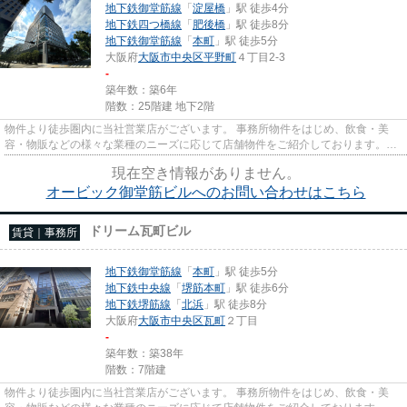
地下鉄御堂筋線
「
淀屋橋
」駅 徒歩4分
地下鉄四つ橋線
「
肥後橋
」駅 徒歩8分
地下鉄御堂筋線
「
本町
」駅 徒歩5分
大阪府
大阪市中央区
平野町
４丁目2-3
-
築年数：築6年
階数：25階建 地下2階
物件より徒歩圏内に当社営業店がございます。 事務所物件をはじめ、飲食・美
容・物販などの様々な業種のニーズに応じて店舗物件をご紹介しております。
尚、弊社ではおとり広告は一切...
現在空き情報がありません。
オービック御堂筋ビルへのお問い合わせはこちら
ドリーム瓦町ビル
賃貸｜事務所
地下鉄御堂筋線
「
本町
」駅 徒歩5分
地下鉄中央線
「
堺筋本町
」駅 徒歩6分
地下鉄堺筋線
「
北浜
」駅 徒歩8分
大阪府
大阪市中央区
瓦町
２丁目
-
築年数：築38年
階数：7階建
物件より徒歩圏内に当社営業店がございます。 事務所物件をはじめ、飲食・美