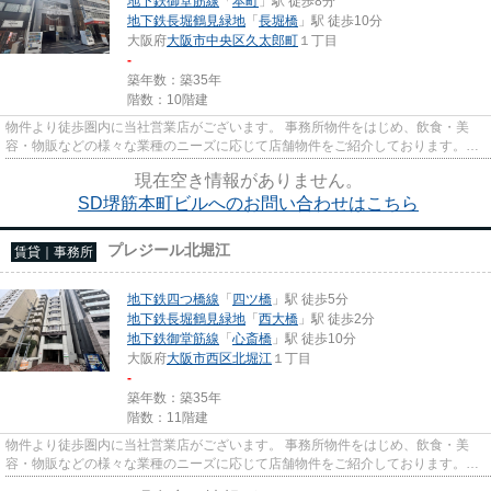
地下鉄御堂筋線
「
本町
」駅 徒歩8分
地下鉄長堀鶴見緑地
「
長堀橋
」駅 徒歩10分
大阪府
大阪市中央区
久太郎町
１丁目
-
築年数：築35年
階数：10階建
物件より徒歩圏内に当社営業店がございます。 事務所物件をはじめ、飲食・美
容・物販などの様々な業種のニーズに応じて店舗物件をご紹介しております。
尚、弊社ではおとり広告は一切...
現在空き情報がありません。
SD堺筋本町ビルへのお問い合わせはこちら
プレジール北堀江
賃貸｜事務所
地下鉄四つ橋線
「
四ツ橋
」駅 徒歩5分
地下鉄長堀鶴見緑地
「
西大橋
」駅 徒歩2分
地下鉄御堂筋線
「
心斎橋
」駅 徒歩10分
大阪府
大阪市西区
北堀江
１丁目
-
築年数：築35年
階数：11階建
物件より徒歩圏内に当社営業店がございます。 事務所物件をはじめ、飲食・美
容・物販などの様々な業種のニーズに応じて店舗物件をご紹介しております。
尚、弊社ではおとり広告は一切...