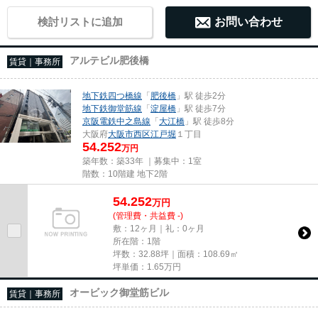
検討リストに追加
お問い合わせ
アルテビル肥後橋
賃貸｜事務所
地下鉄四つ橋線
「
肥後橋
」駅 徒歩2分
地下鉄御堂筋線
「
淀屋橋
」駅 徒歩7分
京阪電鉄中之島線
「
大江橋
」駅 徒歩8分
大阪府
大阪市西区
江戸堀
１丁目
54.252
万円
築年数：築33年 ｜募集中：
1室
階数：10階建 地下2階
54.252
万
円
(管理費・共益費 -)
敷：12ヶ月｜礼：0ヶ月
所在階：1階
坪数：32.88坪｜面積：108.69㎡
坪単価：
1.65
万円
オービック御堂筋ビル
賃貸｜事務所