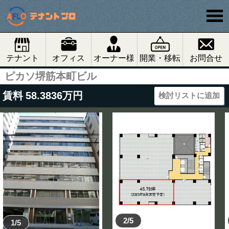
テナント
オフィス
オーナー様
開業・移転
お問合せ
ピカソ堺筋本町ビル
賃料
58.3836
万円
検討リストに追加
2/5
1/5