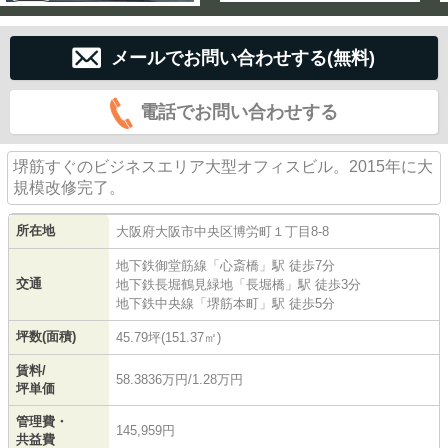
メールでお問い合わせする(無料)
電話でお問い合わせする
堺筋すぐのビジネスエリア大型オフィスビル。2015年に大
規模改修完了。
所在地
大阪府
大阪市中央区
博労町
１丁目8-8
地下鉄御堂筋線
「
心斎橋
」駅 徒歩7分
交通
地下鉄長堀鶴見緑地
「
長堀橋
」駅 徒歩3分
地下鉄中央線
「
堺筋本町
」駅 徒歩5分
坪数(面積)
45.79坪(151.37㎡)
賃料/
58.3836万円/1.28万円
坪単価
管理費・
145,959円
共益費