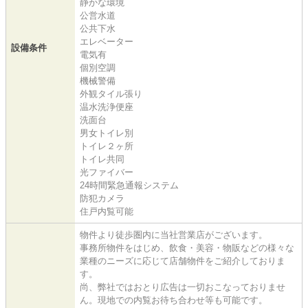
静かな環境
公営水道
公共下水
エレベーター
設備条件
電気有
個別空調
機械警備
外観タイル張り
温水洗浄便座
洗面台
男女トイレ別
トイレ２ヶ所
トイレ共同
光ファイバー
24時間緊急通報システム
防犯カメラ
住戸内覧可能
物件より徒歩圏内に当社営業店がございます。
事務所物件をはじめ、飲食・美容・物販などの様々な
業種のニーズに応じて店舗物件をご紹介しておりま
す。
尚、弊社ではおとり広告は一切おこなっておりませ
ん。現地での内覧お待ち合わせ等も可能です。