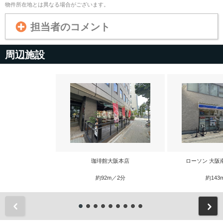
物件所在地とは異なる場合がございます。
担当者のコメント
周辺施設
珈琲館大阪本店
ローソン 大阪
約92m／2分
約143
前