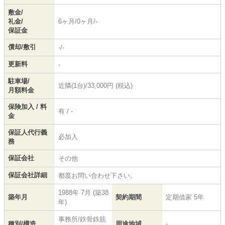
敷金/
礼金/
6ヶ月/0ヶ月/-
保証金
償却/敷引
-/-
更新料
-
駐車場/
近隣(1台)/33,000円 (税込)
月額料金
保険加入 / 料
有 / -
金
保証人代行義
必加入
務
保証会社
その他
保証会社詳細
都度お問い合わせ下さい。
1988年 7月 (築38
築年月
契約期間
定期借家 5年
年)
事務所/鉄骨鉄筋
種別/構造
用途地域
-