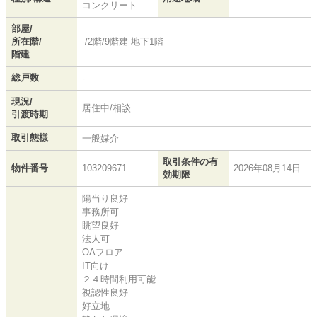
コンクリート
部屋/
所在階/
-/2階/9階建 地下1階
階建
総戸数
-
現況/
居住中/相談
引渡時期
取引態様
一般媒介
取引条件の有
物件番号
103209671
2026年08月14日
効期限
陽当り良好
事務所可
眺望良好
法人可
OAフロア
IT向け
２４時間利用可能
視認性良好
好立地