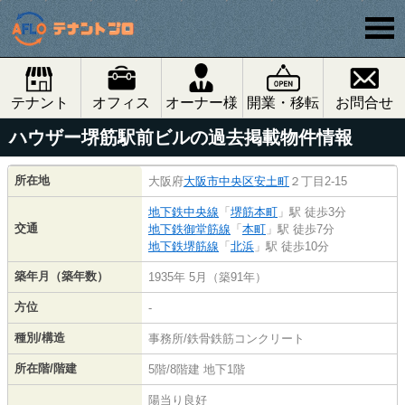
テナント
オフィス
オーナー様
開業・移転
お問合せ
ハウザー堺筋駅前ビルの過去掲載物件情報
所在地
大阪府
大阪市中央区
安土町
２丁目2-15
地下鉄中央線
「
堺筋本町
」駅 徒歩3分
交通
地下鉄御堂筋線
「
本町
」駅 徒歩7分
地下鉄堺筋線
「
北浜
」駅 徒歩10分
築年月（築年数）
1935年 5月（築91年）
方位
-
種別/構造
事務所/鉄骨鉄筋コンクリート
所在階/階建
5階/8階建 地下1階
陽当り良好