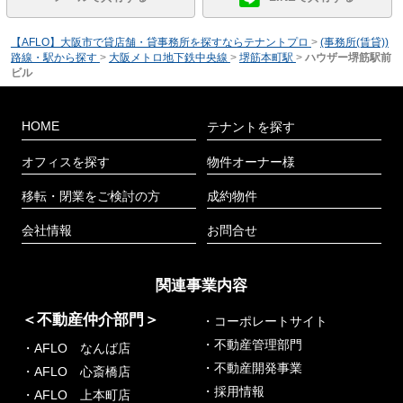
【AFLO】大阪市で貸店舗・貸事務所を探すならテナントプロ
>
(事務所(賃貸))
路線・駅から探す
>
大阪メトロ地下鉄中央線
>
堺筋本町駅
>
ハウザー堺筋駅前
ビル
HOME
テナントを探す
オフィスを探す
物件オーナー様
移転・閉業をご検討の方
成約物件
会社情報
お問合せ
関連事業内容
＜不動産仲介部門＞
・コーポレートサイト
・不動産管理部門
・AFLO なんば店
・不動産開発事業
・AFLO 心斎橋店
・採用情報
・AFLO 上本町店