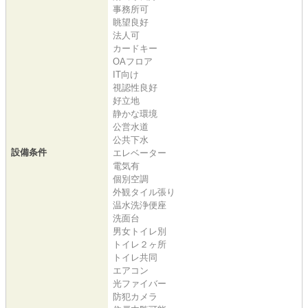
事務所可
眺望良好
法人可
カードキー
OAフロア
IT向け
視認性良好
好立地
静かな環境
公営水道
公共下水
設備条件
エレベーター
電気有
個別空調
外観タイル張り
温水洗浄便座
洗面台
男女トイレ別
トイレ２ヶ所
トイレ共同
エアコン
光ファイバー
防犯カメラ