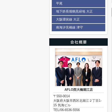
平尾
地下鉄長堀鶴見緑地 大正
大阪環状線 大正
南海汐見橋線 津守
AFLO西大橋堀江店
〒550-0014
大阪府大阪市西区北堀江２丁目1-
15 気海ビル
TEL/06-6536-5556