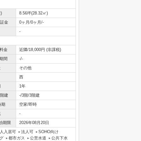
)
8.56坪(28.32㎡)
保証金
0ヶ月/0ヶ月/-
-
料金
近隣/18,000円 (非課税)
期間
-/-
社
その他
西
間
1年
/階建
-/3階/3階建
時期
空家/即時
域
-
効期限
2026年08月20日
人入居可
法人可
SOHO向け
グ
都市ガス
公営水道
公共下水