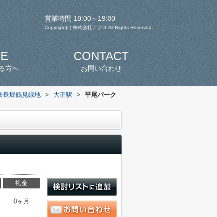
営業時間 10:00～19:00
Copyright(c) 株式会社アフロ All Rights Reserved.
SE
CONTACT
る方へ
お問い合わせ
鉄長堀鶴見緑地
>
大正駅
>
平尾パーク
礼金
0ヶ月