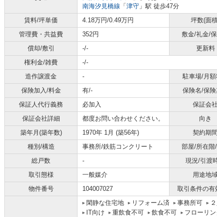
南海汐見橋線
「
津守
」駅 徒歩47分
賃料/坪単価
4.18万円/0.49万円
坪数(面積
管理費・共益費
352円
敷金/礼金/
償却/敷引
-/-
更新料
権利金/雑費
-/-
造作譲渡金
-
駐車場/月額
保険加入/料金
有/-
保険名/保険
保証人代行義務
必加入
保証会
保証会社詳細
都度お問い合わせください。
向き
築年月(築年数)
1970年 1月 (築56年)
契約期
種別/構造
事務所/鉄筋コンクリート
部屋/所在階
総戸数
-
現況/引渡
取引態様
一般媒介
用途地
物件番号
104007027
取引条件の有
閑静な住宅地
リフォーム済
事務所可
２
IT向け
重飲食不可
飲食不可
フローリン