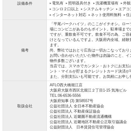
電気有
照明器具付き
洗濯機置場有
外観
設備条件
コンロ２口以上
システムキッチン
エアコ
インターネット対応
ネット使用料無料
住
「平尾パークハイツ」のここがイチオシ。ローソ
場にコンビニがあるのもポイント。駐車場までの
ですが、重飲食不可です。飲食不可の為、ご容
けとなっているんですよ。大阪府内全域、経験
ます。
備考
尚、弊社ではおとり広告は一切おこなっており
お問い合わせいただいた物件は勿論のこと、イ
物件多数ございます。
当店では、スマホでカンタン・おトクにお支払い
ント・マイルが貯まるクレジットカード決済が
また、分割支払いも可能です。お気軽にお申し付け下さ
AFLO西大橋堀江店
大阪府大阪市西区北堀江２丁目1-15 気海ビル
TEL:06-6536-5556
大阪府知事 (3) 第58557号
取扱会社
公益社団法人 全日本不動産協会
公益社団法人 不動産保証協会
公益社団法人 近畿圏不動産流通機構
公益社団法人 近畿地区不動産公正取引協議会
公益財団法人 日本賃貸住宅管理協会