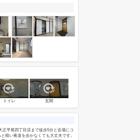
トイレ
玄関
大正平尾四丁目店まで徒歩5分と近場にコ
ると暗い夜道を歩かなくても大丈夫です。