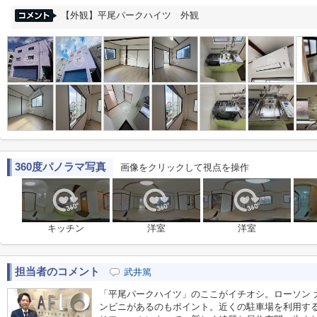
【外観】平尾パークハイツ 外観
360度パノラマ写真
画像をクリックして視点を操作
キッチン
洋室
洋室
担当者のコメント
武井篤
「平尾パークハイツ」のここがイチオシ。ローソン 
ンビニがあるのもポイント。近くの駐車場を利用す