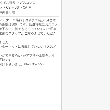
タイル張り
ガスコンロ
ン
CS
BS
CATV
戸内覧可能
ン 大正平尾四丁目店まで徒歩5分と近
距離は300mです。店舗移転におススメ
赦下さい。何でもそろっているのでIT向
豊富なスタッフがご対応させていただき
ません。
ンターネットに掲載していないオススメ
ができるPayPayアプリや全物件ポイ
可能です。
いませ。06-6536-5556