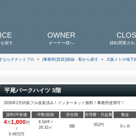
ICE
OWNER
CLO
スを探す
オーナー様へ
移転閉業され
探すならテナントプロ
>
(事務所(賃貸))路線・駅から探す
>
大阪メトロ地下
平尾パークハイツ 3階
2026年2月内装フル改装済み！インターネット無料！事務所使用可！
賃料/坪単価
坪数/面積
所在階
管理費・共益費
敷金
4
1,800
8.56坪 /
万
円
352円
3階
0ヶ月
28.32㎡
/
0.49万円