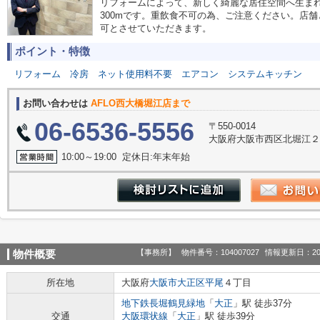
リフォームによって、新しく綺麗な居住空間へ生ま
300mです。重飲食不可の為、ご注意ください。店
可とさせていただきます。
ポイント・特徴
リフォーム
冷房
ネット使用料不要
エアコン
システムキッチン
お問い合わせは
AFLO西大橋堀江店まで
06-6536-5556
〒550-0014
大阪府大阪市西区北堀江２丁
10:00～19:00 定休日:年末年始
【事務所】
物件番号：104007027
情報更新日：20
物件概要
所在地
大阪府
大阪市大正区
平尾
４丁目
地下鉄長堀鶴見緑地
「
大正
」駅 徒歩37分
交通
大阪環状線
「
大正
」駅 徒歩39分