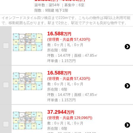
築年数：築54年 ｜募集中：
6室
階数：9階建 地下1階
イオンフードスタイル四ツ橋店まで220mです。こちらの物件は3駅以上利用可能
で、移動範囲も広がります。駅まで2分と、駅近でアクセスも良好な物件です。
16.588
万
円
(管理費・共益費 57,420円)
敷：0ヶ月｜礼：0ヶ月
所在階：6階
坪数：14.47坪｜面積：47.85㎡
坪単価：
1.15
万円
16.588
万
円
(管理費・共益費 57,420円)
敷：0ヶ月｜礼：0ヶ月
所在階：6階
坪数：14.47坪｜面積：47.85㎡
坪単価：
1.15
万円
37.2944
万
円
(管理費・共益費 129,096円)
敷：0ヶ月｜礼：0ヶ月
所在階：6階