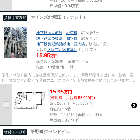
坪数：16.70坪｜面積：55.20㎡
坪単価：
0.94
万円
マインズ北堀江（テナント）
賃貸｜事務所
地下鉄御堂筋線
「
心斎橋
」駅 徒歩7分
地下鉄四つ橋線
「
四ツ橋
」駅 徒歩3分
地下鉄長堀鶴見緑地
「
西大橋
」駅 徒歩1分
大阪府
大阪市西区
北堀江
１丁目22-3
15.95
万円
築年数：築35年 ｜募集中：
1室
階数：10階建 地下1階
物件より徒歩圏内に当社営業店がございます。 事務所物件をはじめ、飲食・美
容・物販などの様々な業種のニーズに応じて店舗物件をご紹介しております。
尚、弊社ではおとり広告は一切...
15.95
万
円
(管理費・共益費 55,000円)
敷：20万円｜礼：33万円
所在階：6階
坪数：17.84坪｜面積：59.00㎡
坪単価：
0.77
万円
平野町グランドビル
賃貸｜事務所