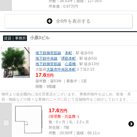
坪数：38.43坪｜面積：127.05㎡
坪単価：
0.97
万円
全6件を表示する
小原3ビル
賃貸｜事務所
地下鉄御堂筋線
「
本町
」駅 徒歩3分
地下鉄中央線
「
堺筋本町
」駅 徒歩5分
地下鉄御堂筋線
「
心斎橋
」駅 徒歩13分
大阪府
大阪市中央区
本町
３丁目2-15
17.6
万円
築年数：築53年 ｜募集中：
1室
階数：9階建
物件より徒歩圏内に当社営業店がございます。 事務所物件をはじめ、飲食・美
容・物販などの様々な業種のニーズに応じて店舗物件をご紹介しております。
尚、弊社ではおとり広告は一切...
17.6
万
円
(管理費・共益費 -)
敷：0ヶ月｜礼：2.2ヶ月
所在階：7階
坪数：20.00坪｜面積：66.11㎡