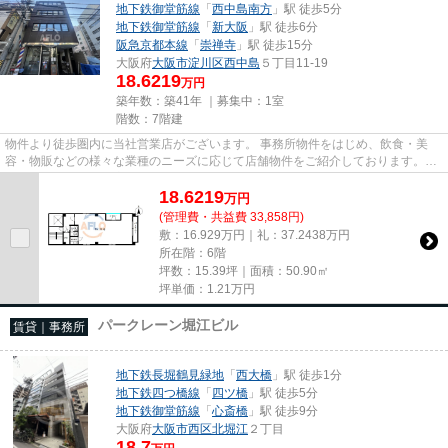
地下鉄御堂筋線
「
西中島南方
」駅 徒歩5分
地下鉄御堂筋線
「
新大阪
」駅 徒歩6分
阪急京都本線
「
崇禅寺
」駅 徒歩15分
大阪府
大阪市淀川区
西中島
５丁目11-19
18.6219
万円
築年数：築41年 ｜募集中：
1室
階数：7階建
物件より徒歩圏内に当社営業店がございます。 事務所物件をはじめ、飲食・美
容・物販などの様々な業種のニーズに応じて店舗物件をご紹介しております。
尚、弊社ではおとり広告は一切...
18.6219
万
円
(管理費・共益費 33,858円)
敷：16.929万円｜礼：37.2438万円
所在階：6階
坪数：15.39坪｜面積：50.90㎡
坪単価：
1.21
万円
パークレーン堀江ビル
賃貸｜事務所
地下鉄長堀鶴見緑地
「
西大橋
」駅 徒歩1分
地下鉄四つ橋線
「
四ツ橋
」駅 徒歩5分
地下鉄御堂筋線
「
心斎橋
」駅 徒歩9分
大阪府
大阪市西区
北堀江
２丁目
18.7