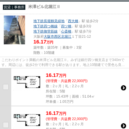
米澤ビル北堀江Ⅱ
賃貸｜事務所
地下鉄長堀鶴見緑地
「
西大橋
」駅 徒歩2分
地下鉄四つ橋線
「
四ツ橋
」駅 徒歩3分
地下鉄御堂筋線
「
心斎橋
」駅 徒歩7分
大阪府
大阪市西区
北堀江
１丁目21-12
16.17
万円
築年数：築35年 ｜募集中：
3室
階数：10階建
こだわりポイント満載の米澤ビル北堀江Ⅱ。みずほ銀行四ツ橋支店まで340mで
す。周辺には、徒歩2分で利用できる駅があります。地上10階建てで景色も良
く、多数のお問い合わせをいただい...
16.17
万
円
(管理費・共益費 22,000円)
敷：2ヶ月｜礼：2.2ヶ月
所在階：5階
坪数：15.43坪｜面積：51.04㎡
坪単価：
1.05
万円
16.17
万
円
(管理費・共益費 22,000円)
敷：2ヶ月｜礼：2.2ヶ月