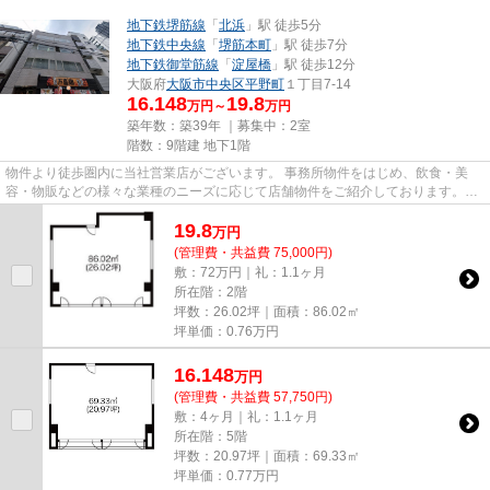
地下鉄堺筋線
「
北浜
」駅 徒歩5分
地下鉄中央線
「
堺筋本町
」駅 徒歩7分
地下鉄御堂筋線
「
淀屋橋
」駅 徒歩12分
大阪府
大阪市中央区
平野町
１丁目7-14
16.148
19.8
万円～
万円
築年数：築39年 ｜募集中：
2室
階数：9階建 地下1階
物件より徒歩圏内に当社営業店がございます。 事務所物件をはじめ、飲食・美
容・物販などの様々な業種のニーズに応じて店舗物件をご紹介しております。
尚、弊社ではおとり広告は一切...
19.8
万
円
(管理費・共益費 75,000円)
敷：72万円｜礼：1.1ヶ月
所在階：2階
坪数：26.02坪｜面積：86.02㎡
坪単価：
0.76
万円
16.148
万
円
(管理費・共益費 57,750円)
敷：4ヶ月｜礼：1.1ヶ月
所在階：5階
坪数：20.97坪｜面積：69.33㎡
坪単価：
0.77
万円