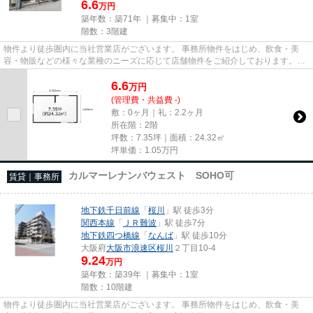
6.6
万円
築年数：築71年 ｜募集中：
1室
階数：3階建
物件より徒歩圏内に当社営業店がございます。 事務所物件をはじめ、飲食・美
容・物販などの様々な業種のニーズに応じて店舗物件をご紹介しております。
尚、弊社ではおとり広告は一切...
6.6
万
円
(管理費・共益費 -)
敷：0ヶ月｜礼：2.2ヶ月
所在階：2階
坪数：7.35坪｜面積：24.32㎡
坪単価：
1.05
万円
カルマーレナンバウェスト SOHO可
賃貸｜事務所
地下鉄千日前線
「
桜川
」駅 徒歩3分
関西本線
「
ＪＲ難波
」駅 徒歩7分
地下鉄四つ橋線
「
なんば
」駅 徒歩10分
大阪府
大阪市浪速区
桜川
２丁目10-4
9.24
万円
築年数：築39年 ｜募集中：
1室
階数：10階建
物件より徒歩圏内に当社営業店がございます。 事務所物件をはじめ、飲食・美