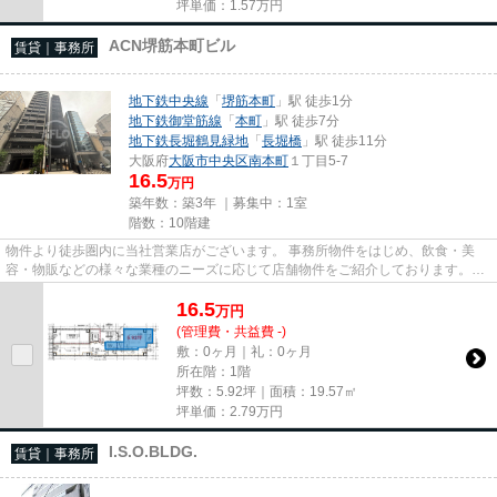
坪単価：
1.57
万円
ACN堺筋本町ビル
賃貸｜事務所
地下鉄中央線
「
堺筋本町
」駅 徒歩1分
地下鉄御堂筋線
「
本町
」駅 徒歩7分
地下鉄長堀鶴見緑地
「
長堀橋
」駅 徒歩11分
大阪府
大阪市中央区
南本町
１丁目5-7
16.5
万円
築年数：築3年 ｜募集中：
1室
階数：10階建
物件より徒歩圏内に当社営業店がございます。 事務所物件をはじめ、飲食・美
容・物販などの様々な業種のニーズに応じて店舗物件をご紹介しております。
尚、弊社ではおとり広告は一切...
16.5
万
円
(管理費・共益費 -)
敷：0ヶ月｜礼：0ヶ月
所在階：1階
坪数：5.92坪｜面積：19.57㎡
坪単価：
2.79
万円
I.S.O.BLDG.
賃貸｜事務所