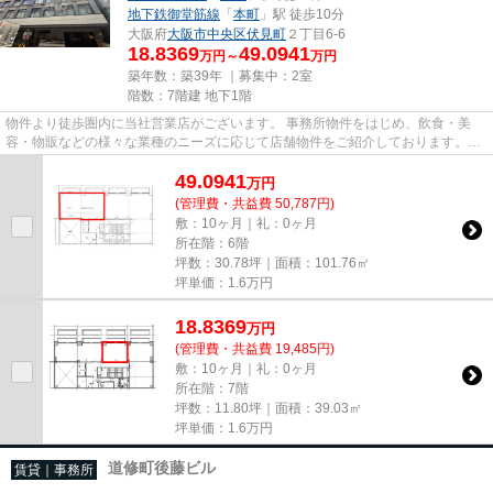
地下鉄御堂筋線
「
本町
」駅 徒歩10分
大阪府
大阪市中央区
伏見町
２丁目6-6
18.8369
49.0941
万円～
万円
築年数：築39年 ｜募集中：
2室
階数：7階建 地下1階
物件より徒歩圏内に当社営業店がございます。 事務所物件をはじめ、飲食・美
容・物販などの様々な業種のニーズに応じて店舗物件をご紹介しております。
尚、弊社ではおとり広告は一切...
49.0941
万
円
(管理費・共益費 50,787円)
敷：10ヶ月｜礼：0ヶ月
所在階：6階
坪数：30.78坪｜面積：101.76㎡
坪単価：
1.6
万円
18.8369
万
円
(管理費・共益費 19,485円)
敷：10ヶ月｜礼：0ヶ月
所在階：7階
坪数：11.80坪｜面積：39.03㎡
坪単価：
1.6
万円
道修町後藤ビル
賃貸｜事務所