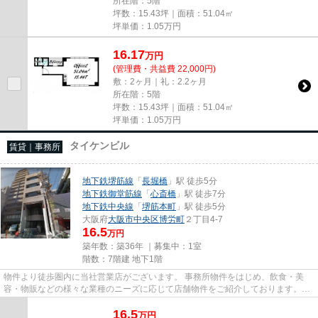
所在階：5階
坪数：15.43坪｜面積：51.04㎡
坪単価：
1.05
万円
16.17
万
円
(管理費・共益費 22,000円)
敷：2ヶ月｜礼：2.2ヶ月
所在階：5階
坪数：15.43坪｜面積：51.04㎡
坪単価：
1.05
万円
タイケンビル
賃貸｜事務所
地下鉄堺筋線
「
長堀橋
」駅 徒歩5分
地下鉄御堂筋線
「
心斎橋
」駅 徒歩7分
地下鉄中央線
「
堺筋本町
」駅 徒歩5分
大阪府
大阪市中央区
博労町
２丁目4-7
16.5
万円
築年数：築36年 ｜募集中：
1室
階数：7階建 地下1階
物件より徒歩圏内に当社営業店がございます。 事務所物件をはじめ、飲食・美
容・物販などの様々な業種のニーズに応じて店舗物件をご紹介しております。
尚、弊社ではおとり広告は一切...
16.5
万
円