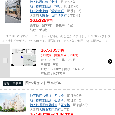
地下鉄堺筋線
「
北浜
」駅 徒歩5分
地下鉄御堂筋線
「
本町
」駅 徒歩7分
地下鉄中央線
「
堺筋本町
」駅 徒歩6分
大阪府
大阪市中央区
淡路町
２丁目4-3
16.5335
万円
築年数：築36年 ｜募集中：
1室
階数：9階建
「I.S.O.BLDG.(アイ・エス・オー・ビル)」のここがイチオシ。FRESCO(フレス
コ) 北浜プラザ店まで400mです。周辺には、徒歩5分で利用できる駅がありま
す。初期費用はカードで決済いただ...
16.5335
万
円
(管理費・共益費 41,333円)
敷：100万円｜礼：0ヶ月
所在階：6階
坪数：17.08坪｜面積：56.46㎡
坪単価：
0.97
万円
四ツ橋セントラルビル
賃貸｜事務所
地下鉄四つ橋線
「
四ツ橋
」駅 徒歩2分
地下鉄御堂筋線
「
心斎橋
」駅 徒歩4分
地下鉄長堀鶴見緑地
「
西大橋
」駅 徒歩6分
大阪府
大阪市西区
新町
１丁目
16.588
44.044
万円～
万円