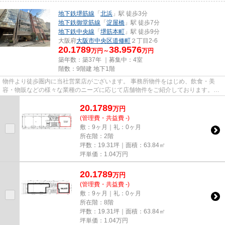
地下鉄堺筋線
「
北浜
」駅 徒歩3分
地下鉄御堂筋線
「
淀屋橋
」駅 徒歩7分
地下鉄中央線
「
堺筋本町
」駅 徒歩9分
大阪府
大阪市中央区
道修町
２丁目2-6
20.1789
38.9576
万円～
万円
築年数：築37年 ｜募集中：
4室
階数：9階建 地下1階
物件より徒歩圏内に当社営業店がございます。 事務所物件をはじめ、飲食・美
容・物販などの様々な業種のニーズに応じて店舗物件をご紹介しております。
尚、弊社ではおとり広告は一切...
20.1789
万
円
(管理費・共益費 -)
敷：9ヶ月｜礼：0ヶ月
所在階：2階
坪数：19.31坪｜面積：63.84㎡
坪単価：
1.04
万円
20.1789
万
円
(管理費・共益費 -)
敷：9ヶ月｜礼：0ヶ月
所在階：8階
坪数：19.31坪｜面積：63.84㎡
坪単価：
1.04
万円