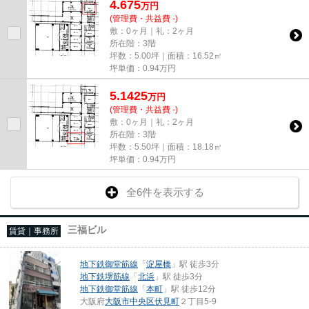
4.675
万
円
(管理費・共益費 -)
敷：0ヶ月｜礼：2ヶ月
所在階：3階
坪数：5.00坪｜面積：16.52㎡
坪単価：
0.94
万円
5.1425
万
円
(管理費・共益費 -)
敷：0ヶ月｜礼：2ヶ月
所在階：3階
坪数：5.50坪｜面積：18.18㎡
坪単価：
0.94
万円
全6件を表示する
三福ビル
賃貸｜事務所
地下鉄御堂筋線
「
淀屋橋
」駅 徒歩3分
地下鉄堺筋線
「
北浜
」駅 徒歩3分
地下鉄御堂筋線
「
本町
」駅 徒歩12分
大阪府
大阪市中央区
伏見町
２丁目5-9