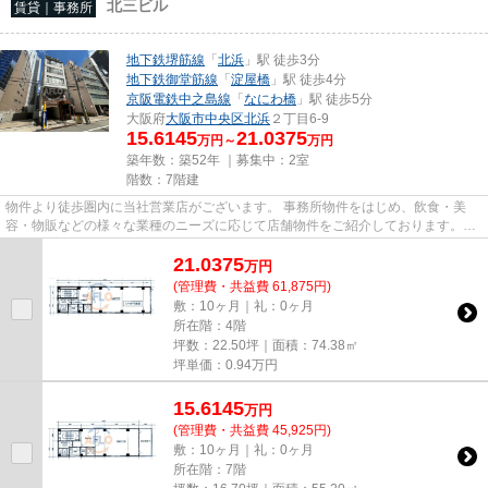
北三ビル
賃貸｜事務所
地下鉄堺筋線
「
北浜
」駅 徒歩3分
地下鉄御堂筋線
「
淀屋橋
」駅 徒歩4分
京阪電鉄中之島線
「
なにわ橋
」駅 徒歩5分
大阪府
大阪市中央区
北浜
２丁目6-9
15.6145
21.0375
万円～
万円
築年数：築52年 ｜募集中：
2室
階数：7階建
物件より徒歩圏内に当社営業店がございます。 事務所物件をはじめ、飲食・美
容・物販などの様々な業種のニーズに応じて店舗物件をご紹介しております。
尚、弊社ではおとり広告は一切...
21.0375
万
円
(管理費・共益費 61,875円)
敷：10ヶ月｜礼：0ヶ月
所在階：4階
坪数：22.50坪｜面積：74.38㎡
坪単価：
0.94
万円
15.6145
万
円
(管理費・共益費 45,925円)
敷：10ヶ月｜礼：0ヶ月
所在階：7階