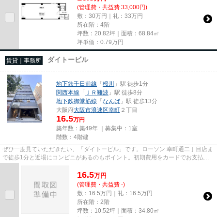
(管理費・共益費 33,000円)
敷：30万円｜礼：33万円
所在階：4階
坪数：20.82坪｜面積：68.84㎡
坪単価：
0.79
万円
ダイトービル
賃貸｜事務所
地下鉄千日前線
「
桜川
」駅 徒歩1分
関西本線
「
ＪＲ難波
」駅 徒歩8分
地下鉄御堂筋線
「
なんば
」駅 徒歩13分
大阪府
大阪市浪速区
幸町
２丁目
16.5
万円
築年数：築49年 ｜募集中：
1室
階数：4階建
ぜひ一度見ていただきたい、「ダイトービル」です。ローソン 幸町通二丁目店ま
で徒歩1分と近場にコンビニがあるのもポイント。初期費用をカードでお支払い
いただけるので、カードで決...
16.5
万
円
(管理費・共益費 -)
敷：16.5万円｜礼：16.5万円
所在階：2階
坪数：10.52坪｜面積：34.80㎡