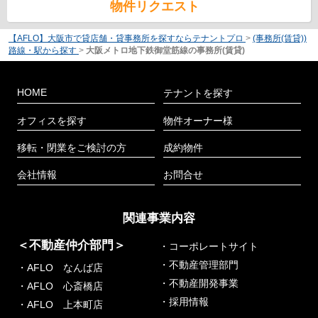
物件リクエスト
【AFLO】大阪市で貸店舗・貸事務所を探すならテナントプロ
>
(事務所(賃貸))
路線・駅から探す
>
大阪メトロ地下鉄御堂筋線の事務所(賃貸)
HOME
テナントを探す
オフィスを探す
物件オーナー様
移転・閉業をご検討の方
成約物件
会社情報
お問合せ
関連事業内容
＜不動産仲介部門＞
・コーポレートサイト
・不動産管理部門
・AFLO なんば店
・不動産開発事業
・AFLO 心斎橋店
・採用情報
・AFLO 上本町店