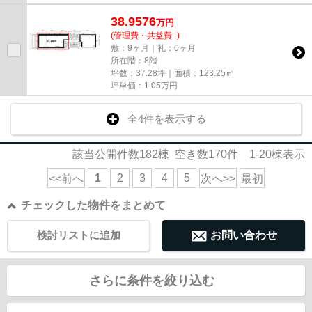
38.9576
万
円
(管理費・共益費 -)
敷：9ヶ月｜礼：0ヶ月
所在階：8階
坪数：37.28坪｜面積：123.25㎡
坪単価：
1.05
万円
全4件を表示する
該当公開件数
182
棟 空き数
170
件
1-20
棟表示
1
2
3
4
5
<<前へ
次へ>>
最初
チェックした物件をまとめて
検討リストに追加
お問い合わせ
さらに条件を絞り込む