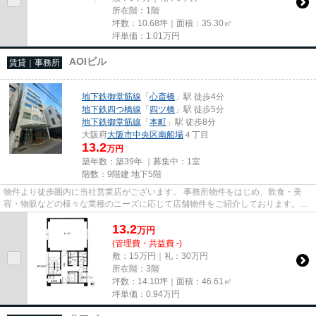
所在階：1階
坪数：10.68坪｜面積：35.30㎡
坪単価：
1.01
万円
AOIビル
賃貸｜事務所
地下鉄御堂筋線
「
心斎橋
」駅 徒歩4分
地下鉄四つ橋線
「
四ツ橋
」駅 徒歩5分
地下鉄御堂筋線
「
本町
」駅 徒歩8分
大阪府
大阪市中央区
南船場
４丁目
13.2
万円
築年数：築39年 ｜募集中：
1室
階数：9階建 地下5階
物件より徒歩圏内に当社営業店がございます。 事務所物件をはじめ、飲食・美
容・物販などの様々な業種のニーズに応じて店舗物件をご紹介しております。
尚、弊社ではおとり広告は一切...
13.2
万
円
(管理費・共益費 -)
敷：15万円｜礼：30万円
所在階：3階
坪数：14.10坪｜面積：46.61㎡
坪単価：
0.94
万円