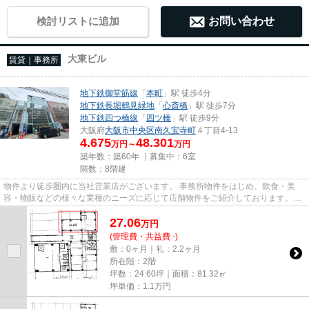
検討リストに追加
お問い合わせ
大東ビル
賃貸｜事務所
地下鉄御堂筋線
「
本町
」駅 徒歩4分
地下鉄長堀鶴見緑地
「
心斎橋
」駅 徒歩7分
地下鉄四つ橋線
「
四ツ橋
」駅 徒歩9分
大阪府
大阪市中央区
南久宝寺町
４丁目4-13
4.675
48.301
万円～
万円
築年数：築60年 ｜募集中：
6室
階数：8階建
物件より徒歩圏内に当社営業店がございます。 事務所物件をはじめ、飲食・美
容・物販などの様々な業種のニーズに応じて店舗物件をご紹介しております。
尚、弊社ではおとり広告は一切...
27.06
万
円
(管理費・共益費 -)
敷：0ヶ月｜礼：2.2ヶ月
所在階：2階
坪数：24.60坪｜面積：81.32㎡
坪単価：
1.1
万円