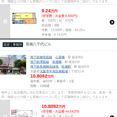
容・物販などの様々な業種のニーズに応じて店舗物件をご紹介しております。
尚、弊社ではおとり広告は一切...
9.24
万
円
(管理費・共益費 8,800円)
敷：0万円｜礼：0万円
所在階：4階
坪数：13.08坪｜面積：43.25㎡
坪単価：
0.74
万円
長堀八千代ビル
賃貸｜事務所
地下鉄御堂筋線
「
心斎橋
」駅 徒歩9分
地下鉄堺筋線
「
長堀橋
」駅 徒歩2分
地下鉄長堀鶴見緑地
「
松屋町
」駅 徒歩5分
大阪府
大阪市中央区
南船場
１丁目11-9
10.8082
万円
築年数：築50年 ｜募集中：
1室
階数：10階建
物件より徒歩圏内に当社営業店がございます。 事務所物件をはじめ、飲食・美
容・物販などの様々な業種のニーズに応じて店舗物件をご紹介しております。
尚、弊社ではおとり広告は一切...
10.8082
万
円
(管理費・共益費 44,642円)
敷：0ヶ月｜礼：0ヶ月