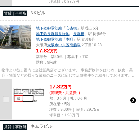
坪単価：
0.88
万円
NKビル
賃貸｜事務所
地下鉄御堂筋線
「
心斎橋
」駅 徒歩5分
地下鉄長堀鶴見緑地
「
長堀橋
」駅 徒歩6分
地下鉄御堂筋線
「
本町
」駅 徒歩8分
大阪府
大阪市中央区
南船場
２丁目10-28
17.82
万円
築年数：築40年 ｜募集中：
1室
階数：9階建
物件より徒歩圏内に当社営業店がございます。 事務所物件をはじめ、飲食・美
容・物販などの様々な業種のニーズに応じて店舗物件をご紹介しております。
尚、弊社ではおとり広告は一切...
17.82
万
円
(管理費・共益費 -)
敷：3ヶ月｜礼：0ヶ月
所在階：5階
坪数：9.00坪｜面積：29.75㎡
坪単価：
1.98
万円
キムラビル
賃貸｜事務所