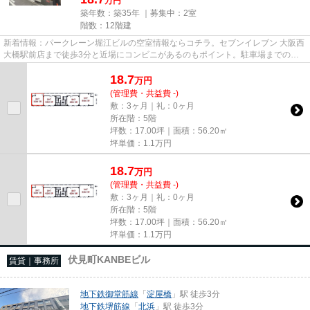
万円
築年数：築35年 ｜募集中：
2室
階数：12階建
新着情報：パークレーン堀江ビルの空室情報ならコチラ。セブンイレブン 大阪西
大橋駅前店まで徒歩3分と近場にコンビニがあるのもポイント。駐車場までの距
離は300mです。周辺には、徒...
18.7
万
円
(管理費・共益費 -)
敷：3ヶ月｜礼：0ヶ月
所在階：5階
坪数：17.00坪｜面積：56.20㎡
坪単価：
1.1
万円
18.7
万
円
(管理費・共益費 -)
敷：3ヶ月｜礼：0ヶ月
所在階：5階
坪数：17.00坪｜面積：56.20㎡
坪単価：
1.1
万円
伏見町KANBEビル
賃貸｜事務所
地下鉄御堂筋線
「
淀屋橋
」駅 徒歩3分
地下鉄堺筋線
「
北浜
」駅 徒歩3分