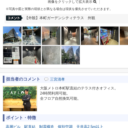
画像をクリックして拡大表示
※写真や図と実際の現状とが異なる場合は現状を優先させていただきます。
【外観】本町ガーデンシティテラス 外観
担当者のコメント
三宮清孝
大阪メトロ本町駅直結のテラス付きオフィス。
24時間利用可能。
全フロア自然換気可能。
ポイント・特徴
高層ビル
駅直結
制震構造
個別空調
天井高2.5m以上