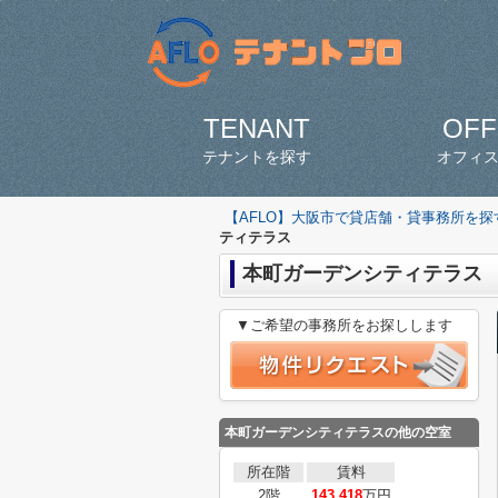
TENANT
OFF
テナントを探す
オフィ
【AFLO】大阪市で貸店舗・貸事務所を
ティテラス
本町ガーデンシティテラス
▼ご希望の事務所をお探しします
本町ガーデンシティテラスの他の空室
所在階
賃料
2階
143.418
万円