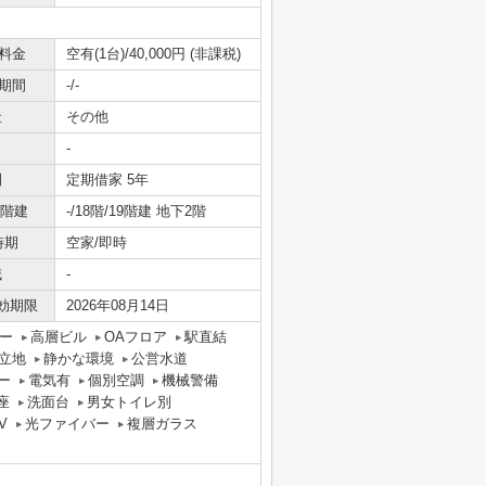
料金
空有(1台)/40,000円 (非課税)
期間
-/-
社
その他
-
間
定期借家 5年
/階建
-/18階/19階建 地下2階
時期
空家/即時
域
-
効期限
2026年08月14日
ー
高層ビル
OAフロア
駅直結
立地
静かな環境
公営水道
ー
電気有
個別空調
機械警備
座
洗面台
男女トイレ別
V
光ファイバー
複層ガラス