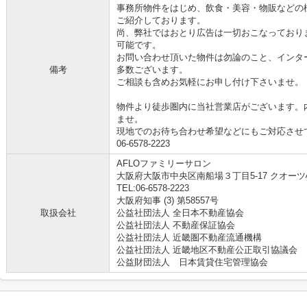
事務所物件をはじめ、飲食・美容・物販などの
ご紹介しております。
尚、弊社ではおとり広告は一切おこなっており
可能です。
お問い合わせ頂いた物件は勿論のこと、インタ
備考
多数ございます。
ご相談も含めお気軽にお申し付け下さいませ。
物件より徒歩圏内に当社営業店がございます。
ませ。
現地でのお待ち合わせ希望などにもご対応させ
06-6578-2223
AFLOファミリーサロン
大阪府大阪市中央区南船場３丁目5-17 クオーツ
TEL:06-6578-2223
大阪府知事 (3) 第58557号
取扱会社
公益社団法人 全日本不動産協会
公益社団法人 不動産保証協会
公益社団法人 近畿圏不動産流通機構
公益社団法人 近畿地区不動産公正取引協議会
公益財団法人 日本賃貸住宅管理協会