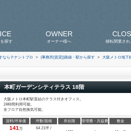
ICE
OWNER
CLO
スを探す
オーナー様へ
移転閉業され
探すならテナントプロ
>
(事務所(賃貸))路線・駅から探す
>
大阪メトロ地下
本町ガーデンシティテラス 18階
大阪メトロ本町駅直結のテラス付きオフィス。
24時間利用可能。
全フロア自然換気可能。
賃料/坪単価
坪数/面積
所在階
管理費・共益費
敷金
141
64.21坪 /
万
-