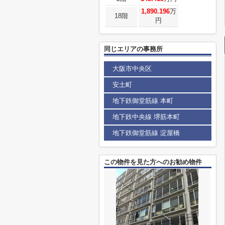
1,890.196
万
18階
円
同じエリアの事務所
大阪市中央区
安土町
地下鉄御堂筋線 本町
地下鉄中央線 堺筋本町
地下鉄御堂筋線 淀屋橋
この物件を見た方へのお勧め物件