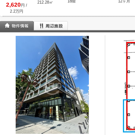
18階
12ヶ月
212.28㎡
2,620
円
/
2.2万円