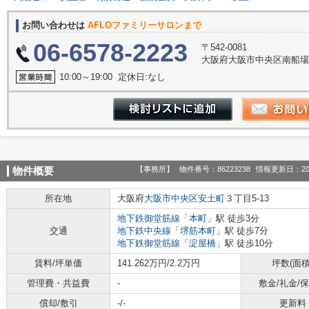
お問い合わせは
AFLOファミリーサロンまで
06-6578-2223
〒542-0081
大阪府大阪市中央区南船場３丁
10:00～19:00 定休日:なし
【事務所】
物件番号：86223238
情報更新日：20
物件概要
所在地
大阪府
大阪市中央区
安土町
３丁目5-13
地下鉄御堂筋線
「
本町
」駅 徒歩3分
交通
地下鉄中央線
「
堺筋本町
」駅 徒歩7分
地下鉄御堂筋線
「
淀屋橋
」駅 徒歩10分
賃料/坪単価
141.262万円/2.2万円
坪数(面積
管理費・共益費
-
敷金/礼金/
償却/敷引
-/-
更新料