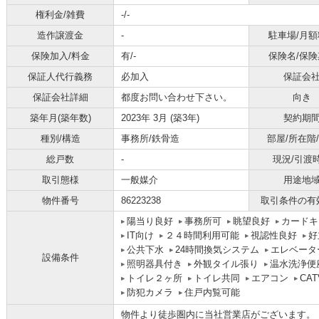
権利金/雑費
-/-
造作譲渡金
-
駐車場/月額
保険加入/料金
有/-
保険名/保険
保証人代行義務
必加入
保証会
保証会社詳細
都度お問い合わせ下さい。
向き
築年月(築年数)
2023年 3月 (築3年)
契約期
種別/構造
事務所/鉄骨造
部屋/所在階
総戸数
-
現況/引渡
取引態様
一般媒介
用途地
物件番号
86223238
取引条件の有
陽当り良好
事務所可
眺望良好
カードキ
IT向け
２４時間利用可能
視認性良好
好
公共下水
24時間換気システム
エレベータ
設備条件
照明器具付き
外観タイル張り
温水洗浄便
トイレ２ヶ所
トイレ共同
エアコン
CAT
防犯カメラ
住戸内覧可能
物件より徒歩圏内に当社営業店がございます。