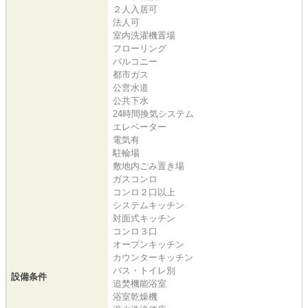
２人入居可
法人可
室内洗濯機置場
フローリング
バルコニー
都市ガス
公営水道
公共下水
24時間換気システム
エレベーター
電気有
駐輪場
敷地内ごみ置き場
ガスコンロ
コンロ２口以上
システムキッチン
対面式キッチン
コンロ３口
オープンキッチン
カウンターキッチン
バス・トイレ別
設備条件
追焚機能浴室
浴室乾燥機