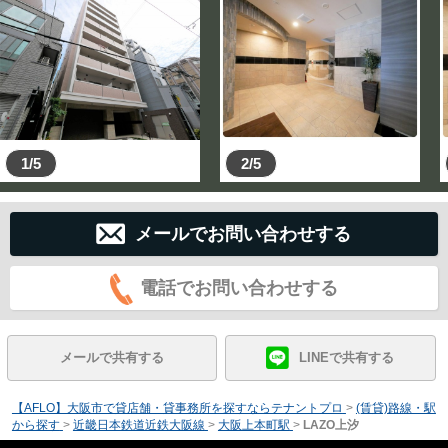
1/5
2/5
メールでお問い合わせする
電話でお問い合わせする
メールで共有する
LINEで共有する
【AFLO】大阪市で貸店舗・貸事務所を探すならテナントプロ
>
(賃貸)路線・駅
から探す
>
近畿日本鉄道近鉄大阪線
>
大阪上本町駅
>
LAZO上汐