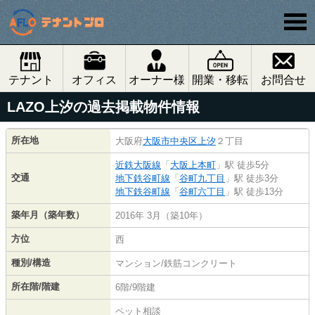
テナント
オフィス
オーナー様
開業・移転
お問合せ
LAZO上汐の過去掲載物件情報
所在地
大阪府
大阪市中央区
上汐
２丁目
近鉄大阪線
「
大阪上本町
」駅 徒歩5分
交通
地下鉄谷町線
「
谷町九丁目
」駅 徒歩3分
地下鉄谷町線
「
谷町六丁目
」駅 徒歩13分
築年月（築年数）
2016年 3月（築10年）
方位
西
種別/構造
マンション/鉄筋コンクリート
所在階/階建
6階/9階建
ペット相談