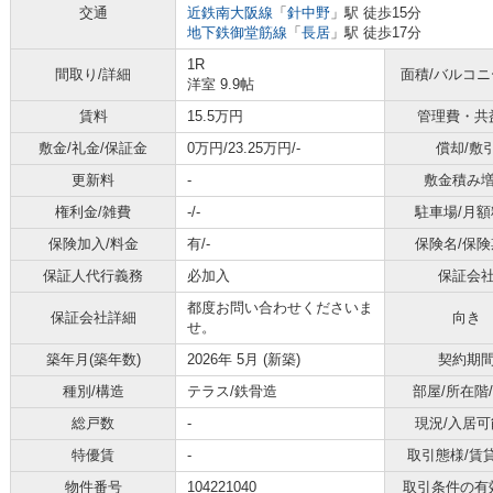
交通
近鉄南大阪線
「
針中野
」駅 徒歩15分
地下鉄御堂筋線
「
長居
」駅 徒歩17分
1R
間取り/詳細
面積/バルコ
洋室 9.9帖
賃料
15.5万円
管理費・共
敷金/礼金/保証金
0万円/23.25万円/-
償却/敷
更新料
-
敷金積み
権利金/雑費
-/-
駐車場/月額
保険加入/料金
有/-
保険名/保険
保証人代行義務
必加入
保証会
都度お問い合わせくださいま
保証会社詳細
向き
せ。
築年月(築年数)
2026年 5月 (新築)
契約期
種別/構造
テラス/鉄骨造
部屋/所在階
総戸数
-
現況/入居可
特優賃
-
取引態様/賃
物件番号
104221040
取引条件の有