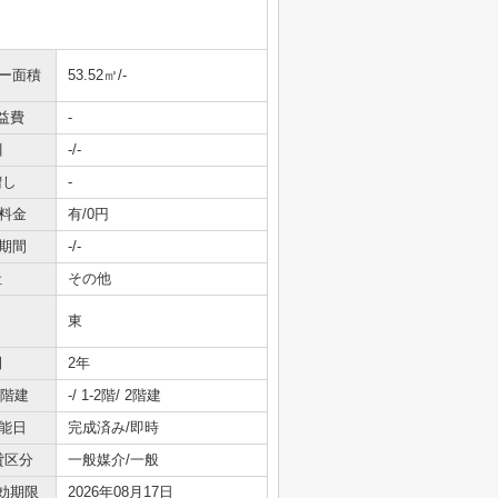
ニー面積
53.52㎡/-
益費
-
引
-/-
増し
-
料金
有/0円
期間
-/-
社
その他
東
間
2年
/階建
-/ 1-2階/ 2階建
能日
完成済み/即時
貸区分
一般媒介/一般
効期限
2026年08月17日