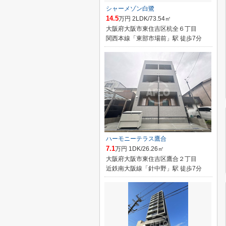
シャーメゾン白鷺
14.5
万円 2LDK/73.54㎡
大阪府大阪市東住吉区杭全６丁目
関西本線「東部市場前」駅 徒歩7分
ハーモニーテラス鷹合
7.1
万円 1DK/26.26㎡
大阪府大阪市東住吉区鷹合２丁目
近鉄南大阪線「針中野」駅 徒歩7分