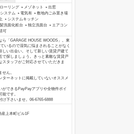
ローリング
メゾネット
出窓
気システム
電気有
敷地内ごみ置き場
上
システムキッチン
髪洗面化粧台
独立洗面台
エアコン
済可
GARAGE HOUSE WOODS」。東
れているので湿気に悩まされることがなく
新しい出会い。そして新しい賃貸戸建て
近で探しましょう。きっと素敵な賃貸戸
なスタッフがご対応させていただきま
ません。
ンターネットに掲載していないオススメ
ができるPayPayアプリや全物件ポイ
可能です。
いませ。06-6765-6888
動産上本町ビル1F