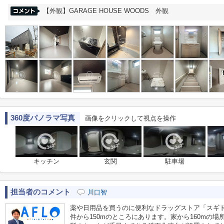
【外観】GARAGE HOUSE WOODS 外観
360度パノラマ写真
画像をクリックして視点を操作
キッチン
玄関
駐車場
担当者のコメント
川口智
薬や日用品を買うのに便利なドラッグストア「スギド
件から150mのところにあります。家から160mの