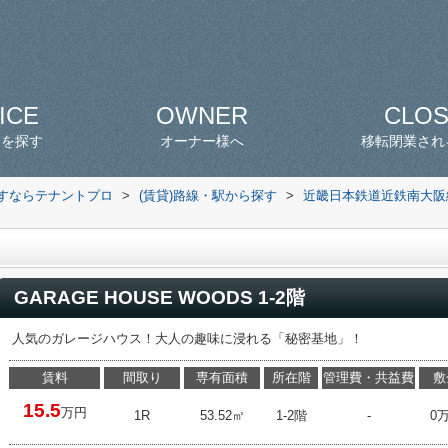
ICE
OWNER
CLO
スを探す
オーナー様へ
移転閉業され
探すならテナントプロ
>
(賃貸)路線・駅から探す
>
近畿日本鉄道近鉄南大阪
GARAGE HOUSE WOODS 1-2階
人気のガレージハウス！大人の趣味に浸れる「秘密基地」！
賃料
間取り
専有面積
所在階
管理費・共益費
敷
15.5
万円
1R
53.52㎡
1-2階
-
0