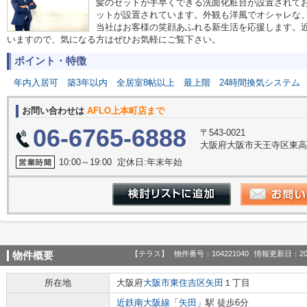
髪のセットが手早くできる洗面化粧台が設置されて
ットが設置されています。外観も洋風でオシャレな
当社はお客様の笑顔あふれる新生活を応援します。
いますので、気になる方はぜひお気軽にご覧下さい。
ポイント・特徴
年内入居可
築3年以内
全居室8帖以上
最上階
24時間換気システム
お問い合わせは
AFLO上本町店まで
06-6765-6888
〒543-0021
大阪府大阪市天王寺区東高津
10:00～19:00 定休日:年末年始
【テラス】
物件番号：104221040
情報更新日：20
物件概要
所在地
大阪府
大阪市東住吉区
矢田
１丁目
近鉄南大阪線
「
矢田
」駅 徒歩6分