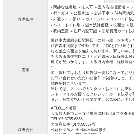
閑静な住宅地
法人可
室内洗濯機置場
フ
都市ガス
公営水道
公共下水
24時間換
外観タイル張り
ガスコンロ
コンロ２口以
設備条件
バス・トイレ別
温水洗浄便座
洗面台
洗
収納豊富
住戸内覧可能
初期費用カード決
近鉄南大阪線矢田駅周辺への引っ越しをお考えなら「
住吉森本病院まで470mです。浴室と切り離さ
なる独立洗面台を備えております。新しい年、
を大阪市東住吉区エリアと近鉄南大阪線矢田付
建てが見つかります。大阪府内全域、経験豊富
す。
備考
尚、弊社ではおとり広告は一切おこなっており
お問い合わせいただいた物件は勿論のこと、イ
物件多数ございます。
当店では、スマホでカンタン・おトクにお支払い
ント・マイルが貯まるクレジットカード決済が
また、分割支払いも可能です。お気軽にお申し付け下さ
AFLO上本町店
大阪府大阪市天王寺区東高津町12-16 フクダ不
TEL:06-6765-6888
大阪府知事 (3) 第58557号
取扱会社
公益社団法人 全日本不動産協会