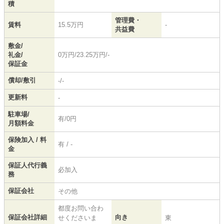
積
管理費・
賃料
15.5万円
-
共益費
敷金/
礼金/
0万円/23.25万円/-
保証金
償却/敷引
-/-
更新料
-
駐車場/
有/0円
月額料金
保険加入 / 料
有 / -
金
保証人代行義
必加入
務
保証会社
その他
都度お問い合わ
保証会社詳細
向き
せくださいま
東