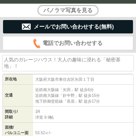
パノラマ写真を見る
メールでお問い合わせする(無料)
電話でお問い合わせする
人気のガレージハウス！大人の趣味に浸れる「秘密基
地」！
所在地
大阪府
大阪市東住吉区
矢田
１丁目
近鉄南大阪線
「
矢田
」駅 徒歩6分
交通
近鉄南大阪線
「
針中野
」駅 徒歩15分
地下鉄御堂筋線
「
長居
」駅 徒歩17分
間取り/
1R
詳細
洋室 9.9帖
面積/
バルコニー面
53.52㎡/-