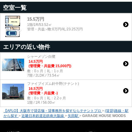
空室一覧
15.5万円
1階/1R/53.52㎡
管理・共益:-/敷:0万円/礼:23.25万円
エリアの近い物件
シャーメゾン白鷺
14.5
万
円
(管理費・共益費 15,000円)
敷：0ヶ月｜礼：1ヶ月
7階 / 2LDK / 73.54㎡
ファイブイズム針中野(テナント)
16.5
万
円
(管理費・共益費 -)
敷：0ヶ月｜礼：2.2ヶ月
1階 / 1R / 56.00㎡
【AFLO】大阪市で貸店舗・貸事務所を探すならテナントプロ
>
(賃貸)路線・駅
から探す
>
近畿日本鉄道近鉄南大阪線
>
矢田駅
>
GARAGE HOUSE WOODS