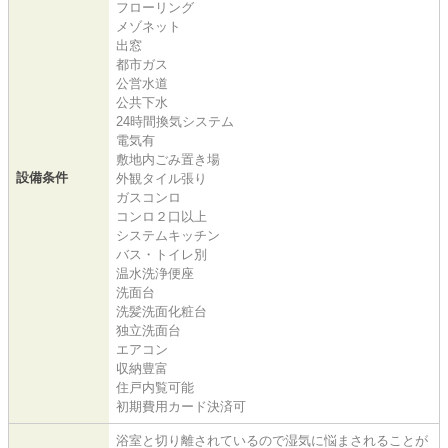
フローリング
メゾネット
出窓
都市ガス
公営水道
公共下水
24時間換気システム
電気有
敷地内ごみ置き場
設備条件
外観タイル張り
ガスコンロ
コンロ２口以上
システムキッチン
バス・トイレ別
温水洗浄便座
洗面台
洗髪洗面化粧台
独立洗面台
エアコン
収納豊富
住戸内覧可能
初期費用カード決済可
浴室と切り離されているので湿気に悩まされることが