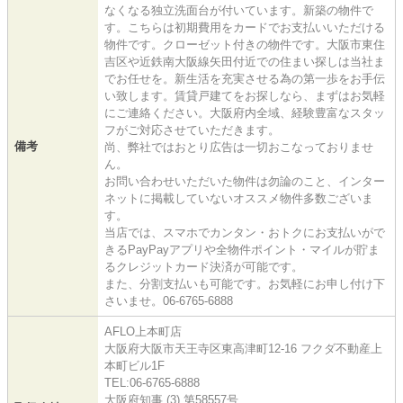
なくなる独立洗面台が付いています。新築の物件で
す。こちらは初期費用をカードでお支払いいただける
物件です。クローゼット付きの物件です。大阪市東住
吉区や近鉄南大阪線矢田付近での住まい探しは当社ま
でお任せを。新生活を充実させる為の第一歩をお手伝
い致します。賃貸戸建てをお探しなら、まずはお気軽
にご連絡ください。大阪府内全域、経験豊富なスタッ
フがご対応させていただきます。
備考
尚、弊社ではおとり広告は一切おこなっておりませ
ん。
お問い合わせいただいた物件は勿論のこと、インター
ネットに掲載していないオススメ物件多数ございま
す。
当店では、スマホでカンタン・おトクにお支払いがで
きるPayPayアプリや全物件ポイント・マイルが貯ま
るクレジットカード決済が可能です。
また、分割支払いも可能です。お気軽にお申し付け下
さいませ。06-6765-6888
AFLO上本町店
大阪府大阪市天王寺区東高津町12-16 フクダ不動産上
本町ビル1F
TEL:06-6765-6888
大阪府知事 (3) 第58557号