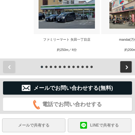
ファミリーマート 矢田一丁目店
mandai(
約250m／4分
約200
前
メールでお問い合わせする(無料)
電話でお問い合わせする
メールで共有する
LINEで共有する