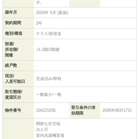
せ。
築年月
2026年 5月 (新築)
契約期間
2年
種別/構造
テラス/鉄骨造
部屋/
所在階/
-/1-2階/2階建
階建
総戸数
-
現況/
完成済み/即時
入居可能日
取引態様/
一般媒介/一般
賃貸区分
取引条件の有
物件番号
104221035
2026年08月17日
効期限
閑静な住宅地
法人可
室内洗濯機置場