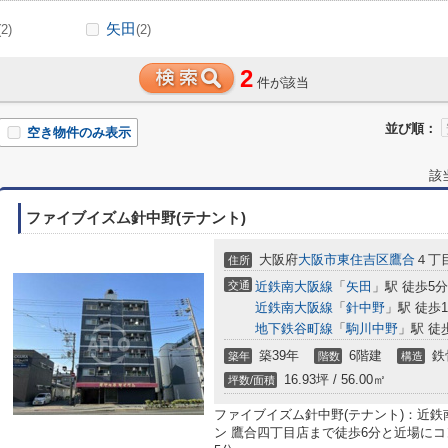
矢田
(2)
(2)
2
件が該当
並び順：
空き物件のみ表示
該
ファイブイズム針中野(テナント)
大阪府
大阪市東住吉区
鷹合
４丁
住所
交通
近鉄南大阪線
「
矢田
」駅 徒歩5分
近鉄南大阪線
「
針中野
」駅 徒歩1
地下鉄谷町線
「
駒川中野
」駅 徒
築39年
6階建
鉄
築年
階数
構造
16.93坪 / 56.00㎡
坪数/面積
ファイブイズム針中野(テナント)：近
ン 鷹合四丁目店まで徒歩6分と近場に