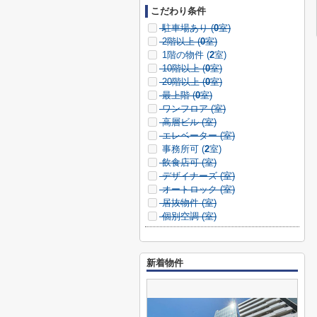
こだわり条件
駐車場あり (
0
室)
2階以上 (
0
室)
1階の物件 (
2
室)
10階以上 (
0
室)
20階以上 (
0
室)
最上階 (
0
室)
ワンフロア (
室)
高層ビル (
室)
エレベーター (
室)
事務所可 (
2
室)
飲食店可 (
室)
デザイナーズ (
室)
オートロック (
室)
居抜物件 (
室)
個別空調 (
室)
新着物件