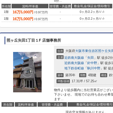
5分...
敷金/礼金/保証金/償却/敷引
所在階
賃料/坪単価
管理費・共益費
16
万
5,000
円
1階
-
0ヶ月
/
2.2ヶ月
/
-
/
-
/
-
/
0.97
万円
16
万
5,000
円
1階
-
0ヶ月
/
2.2ヶ月
/
-
/
-
/
-
/
0.97
万円
照ヶ丘矢田1丁目１F 店舗事務所
大阪府
大阪市東住吉区
照ケ丘矢
住所
交通
近鉄南大阪線
「
矢田
」駅 徒歩2分
近鉄南大阪線
「
針中野
」駅 徒歩1
地下鉄谷町線
「
駒川中野
」駅 徒
築35年
4階建
鉄
築年
階数
構造
17.31坪 / 57.25㎡
坪数/面積
物件より徒歩圏内に当社営業店がござい
下さいませ。 現地でのお待ち合わせ希
ます...
敷金/礼金/保証金/償却/敷引
所在階
賃料/坪単価
管理費・共益費
現在空き情報がありません。