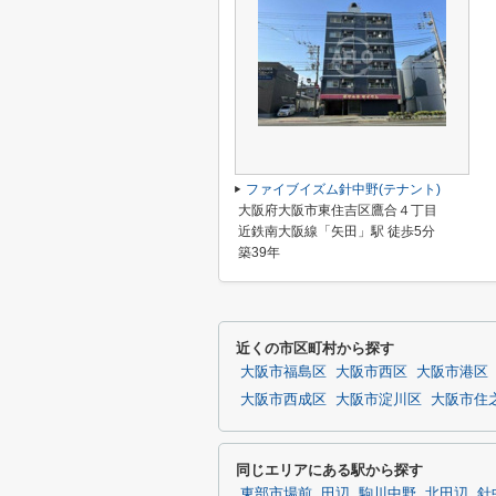
ファイブイズム針中野(テナント)
大阪府大阪市東住吉区鷹合４丁目
近鉄南大阪線「矢田」駅 徒歩5分
築39年
近くの市区町村から探す
大阪市福島区
大阪市西区
大阪市港区
大阪市西成区
大阪市淀川区
大阪市住
同じエリアにある駅から探す
東部市場前
田辺
駒川中野
北田辺
針