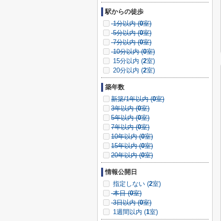
駅からの徒歩
1分以内 (
0
室)
5分以内 (
0
室)
7分以内 (
0
室)
10分以内 (
0
室)
15分以内 (
2
室)
20分以内 (
2
室)
築年数
新築/1年以内 (
0
室)
3年以内 (
0
室)
5年以内 (
0
室)
7年以内 (
0
室)
10年以内 (
0
室)
15年以内 (
0
室)
20年以内 (
0
室)
情報公開日
指定しない (
2
室)
本日 (
0
室)
3日以内 (
0
室)
1週間以内 (
1
室)