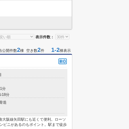
表示件数：
2
2
1-2
当公開件数
棟 空き数
件
棟表示
目
1分
歩18分
骨造
鉄南大阪線矢田駅にも近くて便利。ローソ
コンビニがあるのもポイント。駅まで徒歩