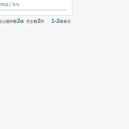
わせはこちら
2
2
1-2
当公開件数
棟 空き数
件
棟表示