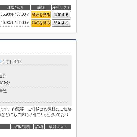
坪数/面積
詳細
検討リスト
16.93坪 / 56.00㎡
詳細を見る
追加する
16.93坪 / 56.00㎡
詳細を見る
追加する
田
１丁目4‐17
1分
歩18分
骨造
ます。内覧等・ご相談はお気軽にご連絡
望などにもご対応させていただいており
坪数/面積
詳細
検討リスト