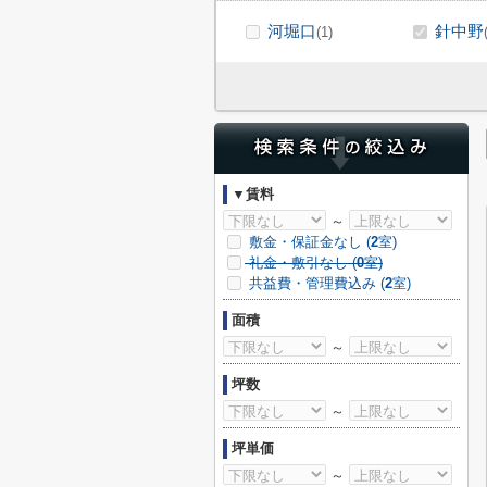
河堀口
針中野
(1)
▼賃料
～
敷金・保証金なし (
2
室)
礼金・敷引なし (
0
室)
共益費・管理費込み (
2
室)
面積
～
坪数
～
坪単価
～