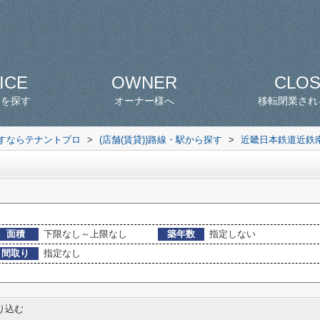
ICE
OWNER
CLO
スを探す
オーナー様へ
移転閉業され
探すならテナントプロ
>
(店舗(賃貸))路線・駅から探す
>
近畿日本鉄道近鉄
面積
下限なし～上限なし
築年数
指定しない
間取り
指定なし
り込む