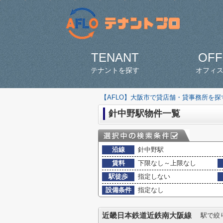
TENANT
OFF
テナントを探す
オフィ
【AFLO】大阪市で貸店舗・貸事務所を
針中野駅物件一覧
沿線
針中野駅
賃料
下限なし～上限なし
駅徒歩
指定しない
設備条件
指定なし
近畿日本鉄道近鉄南大阪線
駅で絞