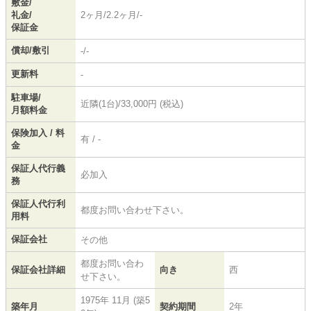
敷金/
礼金/
2ヶ月/2.2ヶ月/-
保証金
償却/敷引
-/-
更新料
-
駐車場/
近隣(1台)/33,000円 (税込)
月額料金
保険加入 / 料
有 / -
金
保証人代行義
必加入
務
保証人代行利
都度お問い合わせ下さい。
用料
保証会社
その他
都度お問い合わ
保証会社詳細
向き
西
せ下さい。
1975年 11月 (築5
築年月
契約期間
2年