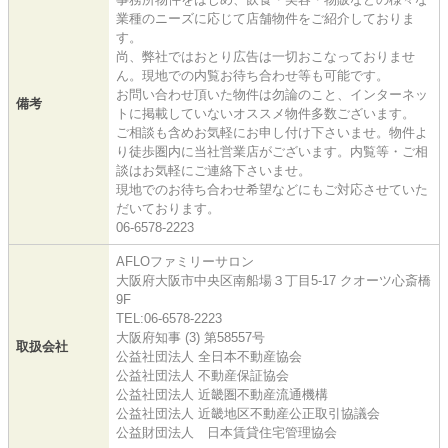
業種のニーズに応じて店舗物件をご紹介しておりま
す。
尚、弊社ではおとり広告は一切おこなっておりませ
ん。現地での内覧お待ち合わせ等も可能です。
お問い合わせ頂いた物件は勿論のこと、インターネッ
備考
トに掲載していないオススメ物件多数ございます。
ご相談も含めお気軽にお申し付け下さいませ。物件よ
り徒歩圏内に当社営業店がございます。内覧等・ご相
談はお気軽にご連絡下さいませ。
現地でのお待ち合わせ希望などにもご対応させていた
だいております。
06-6578-2223
AFLOファミリーサロン
大阪府大阪市中央区南船場３丁目5-17 クオーツ心斎橋
9F
TEL:06-6578-2223
大阪府知事 (3) 第58557号
取扱会社
公益社団法人 全日本不動産協会
公益社団法人 不動産保証協会
公益社団法人 近畿圏不動産流通機構
公益社団法人 近畿地区不動産公正取引協議会
公益財団法人 日本賃貸住宅管理協会