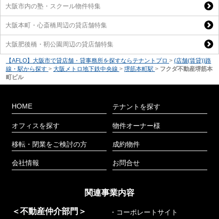
大阪市内の塾・スクール物件特集
大阪本町・心斎橋周辺の貸店舗特集
大阪肥後橋・靭公園周辺の貸店舗特集
【AFLO】大阪市で貸店舗・貸事務所を探すならテナントプロ
>
(店舗(賃貸))路
線・駅から探す
>
大阪メトロ地下鉄中央線
>
堺筋本町駅
>
フクダ不動産堺筋本
町ビル
HOME
テナントを探す
オフィスを探す
物件オーナー様
移転・閉業をご検討の方
成約物件
会社情報
お問合せ
関連事業内容
＜不動産仲介部門＞
・コーポレートサイト