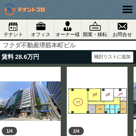
テナント
オフィス
オーナー様
開業・移転
お問合せ
フクダ不動産堺筋本町ビル
賃料
28.6
万円
検討リストに追加
1/4
2/4