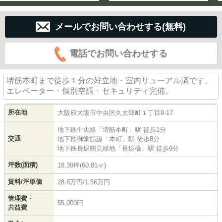
メールでお問い合わせする(無料)
電話でお問い合わせする
堺筋本町まで徒歩１分の好立地・室内リューアル済です。
エレベーター・個別空調・セキュリティ完備。
所在地
大阪府
大阪市中央区
久太郎町
１丁目9-17
地下鉄中央線
「
堺筋本町
」駅 徒歩1分
交通
地下鉄御堂筋線
「
本町
」駅 徒歩8分
地下鉄長堀鶴見緑地
「
長堀橋
」駅 徒歩9分
坪数(面積)
18.39坪(60.81㎡)
賃料/坪単価
28.6万円/1.56万円
管理費・
55,000円
共益費