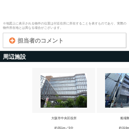
※地図上に表示される物件の位置は付近住所に所在することを表すものであり、実際の
物件所在地とは異なる場合がございます。
担当者のコメント
周辺施設
大阪市中央区役所
船場
約351m／5分
約319