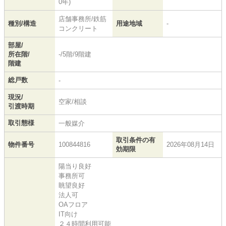
0年)
店舗事務所/鉄筋
種別/構造
用途地域
-
コンクリート
部屋/
所在階/
-/5階/9階建
階建
総戸数
-
現況/
空家/相談
引渡時期
取引態様
一般媒介
取引条件の有
物件番号
100844816
2026年08月14日
効期限
陽当り良好
事務所可
眺望良好
法人可
OAフロア
IT向け
２４時間利用可能