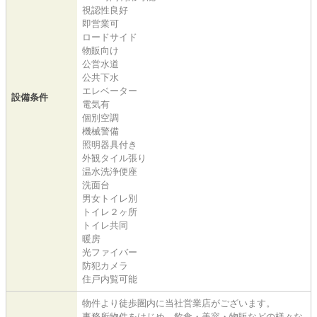
視認性良好
即営業可
ロードサイド
物販向け
公営水道
公共下水
エレベーター
設備条件
電気有
個別空調
機械警備
照明器具付き
外観タイル張り
温水洗浄便座
洗面台
男女トイレ別
トイレ２ヶ所
トイレ共同
暖房
光ファイバー
防犯カメラ
住戸内覧可能
物件より徒歩圏内に当社営業店がございます。
事務所物件をはじめ、飲食・美容・物販などの様々な