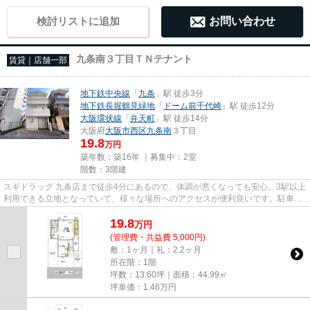
検討リストに追加
お問い合わせ
九条南３丁目ＴＮテナント
賃貸｜店舗一部
地下鉄中央線
「
九条
」駅 徒歩3分
地下鉄長堀鶴見緑地
「
ドーム前千代崎
」駅 徒歩12分
大阪環状線
「
弁天町
」駅 徒歩14分
大阪府
大阪市西区
九条南
３丁目
19.8
万円
築年数：築16年 ｜募集中：
2室
階数：3階建
スギドラッグ 九条店まで徒歩4分にあるので、体調が悪くなっても安心。3駅以上
利用できる立地となっていて、様々な場所へのアクセスが便利良いです。駐車場
までの距離は300mです。周辺...
19.8
万
円
(管理費・共益費 5,000円)
敷：1ヶ月｜礼：2.2ヶ月
所在階：1階
坪数：13.60坪｜面積：44.99㎡
坪単価：
1.46
万円