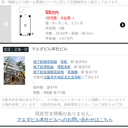
容・物販などの様々な業種のニーズに応じて店舗物件をご紹介しております。
尚、弊社ではおとり広告は一切...
55
万
円
(管理費・共益費 -)
敷：6ヶ月｜礼：1.1ヶ月
所在階：1階
坪数：20.62坪｜面積：68.19㎡
坪単価：
2.67
万円
マエダビル本社ビル
賃貸｜店舗一部
地下鉄御堂筋線
「
本町
」駅 徒歩8分
地下鉄堺筋線
「
堺筋本町
」駅 徒歩2分
地下鉄長堀鶴見緑地
「
長堀橋
」駅 徒歩7分
大阪府
大阪市中央区
北久宝寺町
２丁目2-13
-
築年数：築47年
階数：9階建 地下1階
大阪市内全域お任せ下さい。 その他にもインターネットに掲載していないオスス
メ物件多数ございます。 大阪府内全域、経験豊富なスタッフがご対応させて頂き
ます。 尚、弊社ではおとり...
現在空き情報がありません。
マエダビル本社ビルへのお問い合わせはこちら