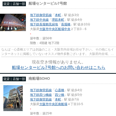
船場センタービル7号館
賃貸｜店舗一部
地下鉄御堂筋線
「
本町
」駅 徒歩3分
地下鉄中央線
「
堺筋本町
」駅 徒歩4分
地下鉄長堀鶴見緑地
「
長堀橋
」駅 徒歩10分
大阪府
大阪市中央区
船場中央
２丁目3－6
-
築年数：築56年
階数：4階建 地下2階
なんば・心斎橋エリアは勿論のこと・大阪市内全域お任せ下さい。 その他にもイ
ンターネットに掲載していないオススメ物件多数ございます。 大阪府内全域、経
験豊富なスタッフがご対応...
現在空き情報がありません。
船場センタービル7号館へのお問い合わせはこちら
南船場SOHO
賃貸｜店舗一部
地下鉄御堂筋線
「
心斎橋
」駅 徒歩4分
地下鉄四つ橋線
「
四ツ橋
」駅 徒歩5分
地下鉄御堂筋線
「
本町
」駅 徒歩7分
大阪府
大阪市中央区
南船場
４丁目10-5
-
築年数：築25年