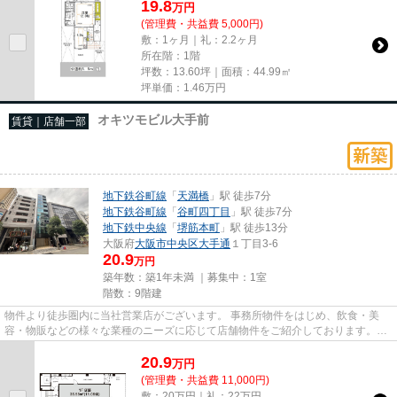
19.8
万
円
(管理費・共益費 5,000円)
敷：1ヶ月｜礼：2.2ヶ月
所在階：1階
坪数：13.60坪｜面積：44.99㎡
坪単価：
1.46
万円
オキツモビル大手前
賃貸｜店舗一部
地下鉄谷町線
「
天満橋
」駅 徒歩7分
地下鉄谷町線
「
谷町四丁目
」駅 徒歩7分
地下鉄中央線
「
堺筋本町
」駅 徒歩13分
大阪府
大阪市中央区
大手通
１丁目3-6
20.9
万円
築年数：築1年未満 ｜募集中：
1室
階数：9階建
物件より徒歩圏内に当社営業店がございます。 事務所物件をはじめ、飲食・美
容・物販などの様々な業種のニーズに応じて店舗物件をご紹介しております。
尚、弊社ではおとり広告は一切...
20.9
万
円
(管理費・共益費 11,000円)
敷：20万円｜礼：22万円