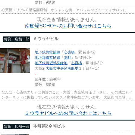
階数：9階建
心斎橋エリアの1階路面店舗・オシャレな街・アパレルやビューティサロンに
現在空き情報がありません。
南船場SOHOへのお問い合わせはこちら
ミウラヤビル
賃貸｜店舗一部
地下鉄御堂筋線
「
心斎橋
」駅 徒歩3分
地下鉄御堂筋線
「
本町
」駅 徒歩6分
地下鉄長堀鶴見緑地
「
心斎橋
」駅 徒歩3分
大阪府
大阪市中央区
南船場
３丁目7－17
-
築年数：築48年
階数：3階建
なんば・心斎橋エリアは勿論のこと・大阪市内全域お任せ下さい。 その他にもイ
ンターネットに掲載していないオススメ物件多数ございます。 大阪府内全域、経
験豊富なスタッフがご対応...
現在空き情報がありません。
ミウラヤビルへのお問い合わせはこちら
本町第2今岡ビル
賃貸｜店舗一部