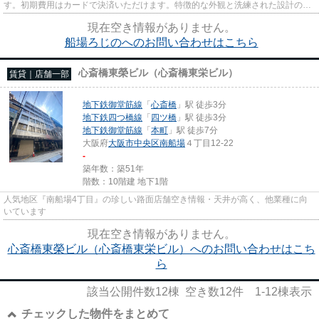
す。初期費用はカードで決済いただけます。特徴的な外観と洗練された設計の内
装を持つデザイナーズ。
現在空き情報がありません。
船場ろじのへのお問い合わせはこちら
心斎橋東榮ビル（心斎橋東栄ビル）
賃貸｜店舗一部
地下鉄御堂筋線
「
心斎橋
」駅 徒歩3分
地下鉄四つ橋線
「
四ツ橋
」駅 徒歩3分
地下鉄御堂筋線
「
本町
」駅 徒歩7分
大阪府
大阪市中央区
南船場
４丁目12-22
-
築年数：築51年
階数：10階建 地下1階
人気地区『南船場4丁目』の珍しい路面店舗空き情報・天井が高く、他業種に向
いています
現在空き情報がありません。
心斎橋東榮ビル（心斎橋東栄ビル）へのお問い合わせはこち
ら
該当公開件数
12
棟 空き数
12
件
1-12
棟表示
チェックした物件をまとめて