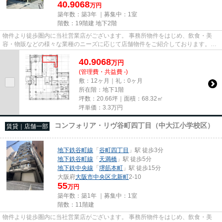
40.9068
万円
築年数：築3年 ｜募集中：
1室
階数：19階建 地下2階
物件より徒歩圏内に当社営業店がございます。 事務所物件をはじめ、飲食・美
容・物販などの様々な業種のニーズに応じて店舗物件をご紹介しております。
尚、弊社ではおとり広告は一切...
40.9068
万
円
(管理費・共益費 -)
敷：12ヶ月｜礼：0ヶ月
所在階：地下1階
坪数：20.66坪｜面積：68.32㎡
坪単価：
3.3
万円
コンフォリア・リヴ谷町四丁目（中大江小学校区）
賃貸｜店舗一部
地下鉄谷町線
「
谷町四丁目
」駅 徒歩3分
地下鉄谷町線
「
天満橋
」駅 徒歩5分
地下鉄中央線
「
堺筋本町
」駅 徒歩15分
大阪府
大阪市中央区
北新町
2-10
55
万円
築年数：築1年 ｜募集中：
1室
階数：11階建
物件より徒歩圏内に当社営業店がございます。 事務所物件をはじめ、飲食・美