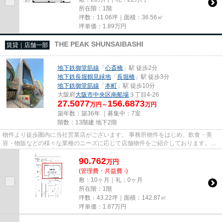
所在階：1階
坪数：11.06坪｜面積：36.56㎡
坪単価：
1.89
万円
THE PEAK SHUNSAIBASHI
賃貸｜店舗一部
地下鉄御堂筋線
「
心斎橋
」駅 徒歩2分
地下鉄長堀鶴見緑地
「
長堀橋
」駅 徒歩3分
地下鉄御堂筋線
「
本町
」駅 徒歩10分
大阪府
大阪市中央区
南船場
３丁目4-26
27.5077
156.6873
万円～
万円
築年数：築36年 ｜募集中：
7室
階数：13階建 地下2階
物件より徒歩圏内に当社営業店がございます。 事務所物件をはじめ、飲食・美
容・物販などの様々な業種のニーズに応じて店舗物件をご紹介しております。
尚、弊社ではおとり広告は一切...
90.762
万
円
(管理費・共益費 -)
敷：10ヶ月｜礼：0ヶ月
所在階：1階
坪数：43.22坪｜面積：142.87㎡
坪単価：
1.87
万円