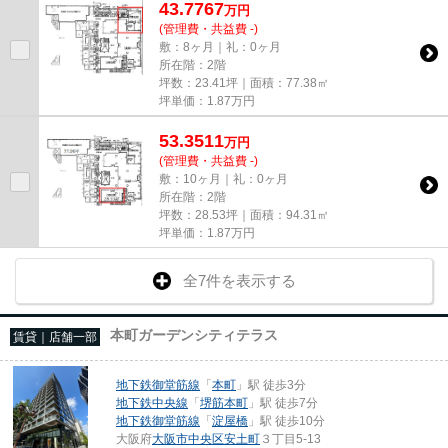
43.7767
万
円
(管理費・共益費 -)
敷：8ヶ月｜礼：0ヶ月
所在階：2階
坪数：23.41坪｜面積：77.38㎡
坪単価：
1.87
万円
53.3511
万
円
(管理費・共益費 -)
敷：10ヶ月｜礼：0ヶ月
所在階：2階
坪数：28.53坪｜面積：94.31㎡
坪単価：
1.87
万円
全7件を表示する
本町ガーデンシティテラス
賃貸｜店舗一部
地下鉄御堂筋線
「
本町
」駅 徒歩3分
地下鉄中央線
「
堺筋本町
」駅 徒歩7分
地下鉄御堂筋線
「
淀屋橋
」駅 徒歩10分
大阪府
大阪市中央区
安土町
３丁目5-13