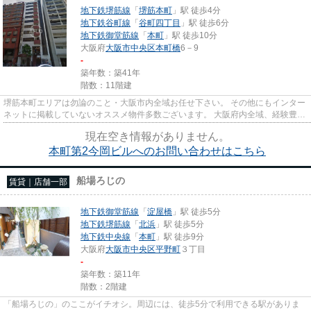
地下鉄堺筋線
「
堺筋本町
」駅 徒歩4分
地下鉄谷町線
「
谷町四丁目
」駅 徒歩6分
地下鉄御堂筋線
「
本町
」駅 徒歩10分
大阪府
大阪市中央区
本町橋
6－9
-
築年数：築41年
階数：11階建
堺筋本町エリアは勿論のこと・大阪市内全域お任せ下さい。 その他にもインター
ネットに掲載していないオススメ物件多数ございます。 大阪府内全域、経験豊富
なスタッフがご対応させて...
現在空き情報がありません。
本町第2今岡ビルへのお問い合わせはこちら
船場ろじの
賃貸｜店舗一部
地下鉄御堂筋線
「
淀屋橋
」駅 徒歩5分
地下鉄堺筋線
「
北浜
」駅 徒歩5分
地下鉄中央線
「
本町
」駅 徒歩9分
大阪府
大阪市中央区
平野町
３丁目
-
築年数：築11年
階数：2階建
「船場ろじの」のここがイチオシ。周辺には、徒歩5分で利用できる駅がありま