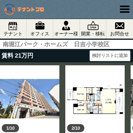
テナント
オフィス
オーナー様
開業・移転
お問合せ
南堀江パーク・ホームズ 日吉小学校区
賃料
21
万円
検討リストに追加
1/10
2/10