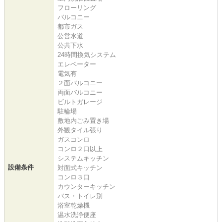
フローリング
バルコニー
都市ガス
公営水道
公共下水
24時間換気システム
エレベーター
電気有
２面バルコニー
両面バルコニー
ビルトガレージ
駐輪場
敷地内ごみ置き場
外観タイル張り
ガスコンロ
コンロ２口以上
システムキッチン
設備条件
対面式キッチン
コンロ３口
カウンターキッチン
バス・トイレ別
浴室乾燥機
温水洗浄便座