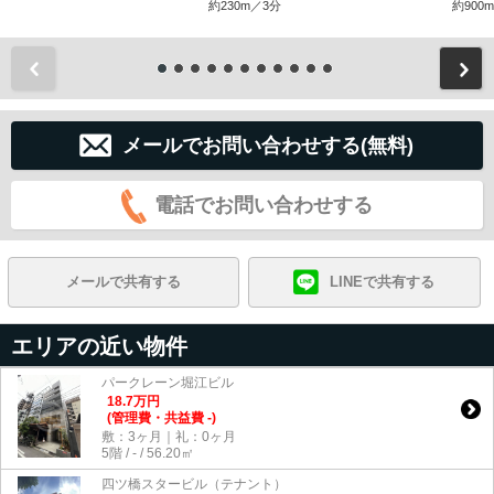
約230m／3分
約900
前
メールでお問い合わせする(無料)
電話でお問い合わせする
メールで共有する
LINEで共有する
エリアの近い物件
パークレーン堀江ビル
18.7
万
円
(管理費・共益費 -)
敷：3ヶ月｜礼：0ヶ月
5階 / - / 56.20㎡
四ツ橋スタービル（テナント）