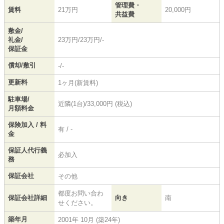
管理費・
賃料
21万円
20,000円
共益費
敷金/
礼金/
23万円/23万円/-
保証金
償却/敷引
-/-
更新料
1ヶ月(新賃料)
駐車場/
近隣(1台)/33,000円 (税込)
月額料金
保険加入 / 料
有 / -
金
保証人代行義
必加入
務
保証会社
その他
都度お問い合わ
保証会社詳細
向き
南
せください。
築年月
2001年 10月 (築24年)