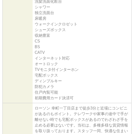
洗髪洗面化粧台
シャワー
独立洗面台
床暖房
ウォークインクロゼット
シューズボックス
収納豊富
CS
BS
CATV
インターネット対応
オートロック
TVモニタ付インターホン
宅配ボックス
ディンプルキー
防犯カメラ
住戸内覧可能
初期費用カード決済可
ローソン 幸町一丁目店まで徒歩3分と近場にコンビニ
があるのもポイント。テレワークや家事の途中で手が
離せない時でも宅配ボックスがあるのでわざわざ手を
止める必要はないです。当社は、多種多様な賃貸情報
を取り扱っております。スタッフ一同、快適な住まい