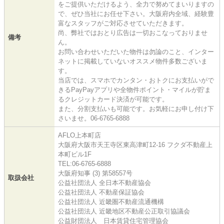
をご提供いただけるよう、全力で努めてまいりますの
で、ぜひ当社にお任せ下さい。大阪府内全域、経験豊
富なスタッフがご対応させていただきます。
尚、弊社ではおとり広告は一切おこなっておりませ
備考
ん。
お問い合わせいただいた物件は勿論のこと、インター
ネットに掲載していないオススメ物件多数ございま
す。
当店では、スマホでカンタン・おトクにお支払いがで
きるPayPayアプリや全物件ポイント・マイルが貯ま
るクレジットカード決済が可能です。
また、分割支払いも可能です。お気軽にお申し付け下
さいませ。06-6765-6888
AFLO上本町店
大阪府大阪市天王寺区東高津町12-16 フクダ不動産上
本町ビル1F
TEL:06-6765-6888
大阪府知事 (3) 第58557号
取扱会社
公益社団法人 全日本不動産協会
公益社団法人 不動産保証協会
公益社団法人 近畿圏不動産流通機構
公益社団法人 近畿地区不動産公正取引協議会
公益財団法人 日本賃貸住宅管理協会