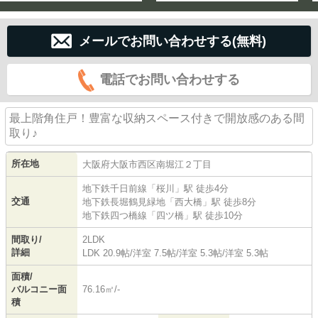
メールでお問い合わせする(無料)
電話でお問い合わせする
最上階角住戸！豊富な収納スペース付きで開放感のある間
取り♪
所在地
大阪府
大阪市西区
南堀江
２丁目
地下鉄千日前線
「
桜川
」駅 徒歩4分
交通
地下鉄長堀鶴見緑地
「
西大橋
」駅 徒歩8分
地下鉄四つ橋線
「
四ツ橋
」駅 徒歩10分
間取り/
2LDK
詳細
LDK 20.9帖
/
洋室 7.5帖
/
洋室 5.3帖
/
洋室 5.3帖
面積/
バルコニー面
76.16㎡/-
積