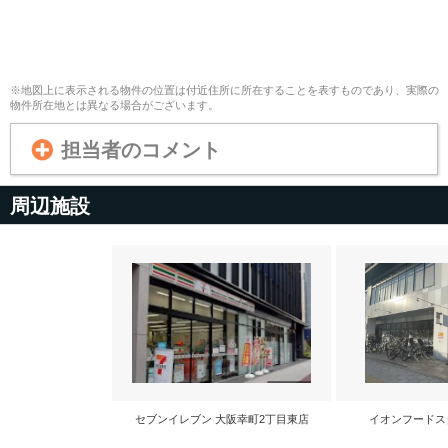
※地図上に表示される物件の位置は付近住所に所在することを表すものであり、実際の
物件所在地とは異なる場合がございます。
担当者のコメント
周辺施設
セブンイレブン 大阪幸町2丁目東店
イオンフードス