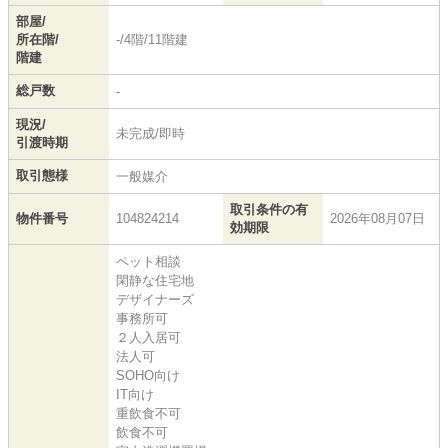
部屋/
所在階/
-/4階/11階建
階建
総戸数
-
現況/
未完成/即時
引渡時期
取引態様
一般媒介
取引条件の有
物件番号
104824214
2026年08月07日
効期限
ペット相談
閑静な住宅地
デザイナーズ
事務所可
２人入居可
法人可
SOHO向け
IT向け
重飲食不可
飲食不可