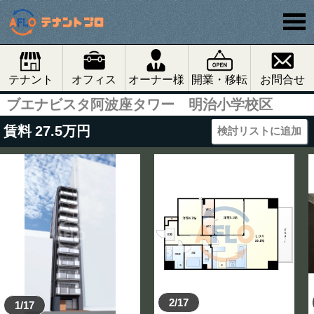
テナント
オフィス
オーナー様
開業・移転
お問合せ
ブエナビスタ阿波座タワー 明治小学校区
賃料
27.5
万円
検討リストに追加
2/17
1/17