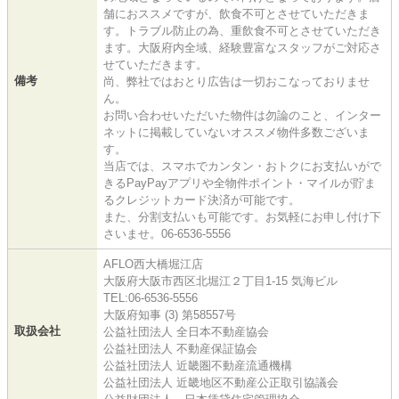
舗におススメですが、飲食不可とさせていただきま
す。トラブル防止の為、重飲食不可とさせていただき
ます。大阪府内全域、経験豊富なスタッフがご対応さ
せていただきます。
備考
尚、弊社ではおとり広告は一切おこなっておりませ
ん。
お問い合わせいただいた物件は勿論のこと、インター
ネットに掲載していないオススメ物件多数ございま
す。
当店では、スマホでカンタン・おトクにお支払いがで
きるPayPayアプリや全物件ポイント・マイルが貯ま
るクレジットカード決済が可能です。
また、分割支払いも可能です。お気軽にお申し付け下
さいませ。06-6536-5556
AFLO西大橋堀江店
大阪府大阪市西区北堀江２丁目1-15 気海ビル
TEL:06-6536-5556
大阪府知事 (3) 第58557号
取扱会社
公益社団法人 全日本不動産協会
公益社団法人 不動産保証協会
公益社団法人 近畿圏不動産流通機構
公益社団法人 近畿地区不動産公正取引協議会