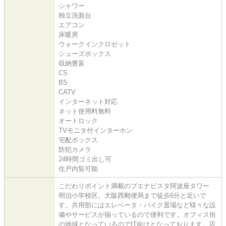
シャワー
独立洗面台
エアコン
床暖房
ウォークインクロゼット
シューズボックス
収納豊富
CS
BS
CATV
インターネット対応
ネット使用料無料
オートロック
TVモニタ付インターホン
宅配ボックス
防犯カメラ
24時間ゴミ出し可
住戸内覧可能
こだわりポイント満載のブエナビスタ阿波座タワー
明治小学校区。大阪西郵便局まで徒歩6分と近いで
す。共用部にはエレベータ・バイク置場など様々な設
備やサービスが揃っているので便利です。オフィス街
の地域となっているのでIT向けとなっております。店