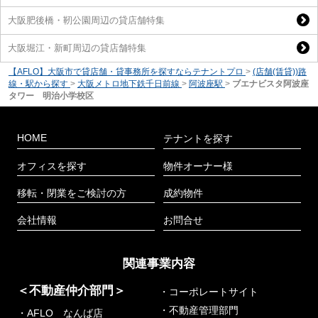
大阪肥後橋・靭公園周辺の貸店舗特集
大阪堀江・新町周辺の貸店舗特集
【AFLO】大阪市で貸店舗・貸事務所を探すならテナントプロ
>
(店舗(賃貸))路
線・駅から探す
>
大阪メトロ地下鉄千日前線
>
阿波座駅
>
ブエナビスタ阿波座
タワー 明治小学校区
HOME
テナントを探す
オフィスを探す
物件オーナー様
移転・閉業をご検討の方
成約物件
会社情報
お問合せ
関連事業内容
＜不動産仲介部門＞
・コーポレートサイト
・不動産管理部門
・AFLO なんば店