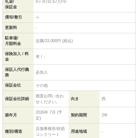
礼金/
0ヶ月/32.67万円/-
保証金
償却/敷引
-/-
更新料
-
駐車場/
近隣/33,000円 (税込)
月額料金
保険加入 / 料
有 / -
金
保証人代行義
必加入
務
保証会社
その他
都度お問い合わ
保証会社詳細
向き
西
せください。
2026年 7月 (予
築年月
契約期間
2年
定)
店舗事務所/鉄筋
種別/構造
用途地域
-
コンクリート