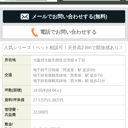
メールでお問い合わせする(無料)
電話でお問い合わせする
人気シリーズ！ペット相談可！天井高2.8mで開放感あり！
所在地
大阪府
大阪市西区
立売堀
４丁目
地下鉄千日前線
「
阿波座
」駅 徒歩3分
交通
地下鉄長堀鶴見緑地
「
西長堀
」駅 徒歩7分
地下鉄長堀鶴見緑地
「
西大橋
」駅 徒歩11分
坪数(面積)
19.55坪(64.64㎡)
賃料/坪単価
27.5万円/1.38万円
管理費・
22,000円
共益費
敷金/