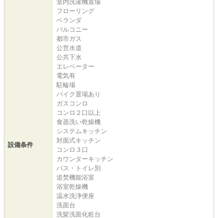
室内洗濯機置場
フローリング
ベランダ
バルコニー
都市ガス
公営水道
公共下水
エレベーター
電気有
駐輪場
バイク置場あり
ガスコンロ
コンロ２口以上
食器洗い乾燥機
システムキッチン
対面式キッチン
設備条件
コンロ３口
カウンターキッチン
バス・トイレ別
追焚機能浴室
浴室乾燥機
温水洗浄便座
洗面台
洗髪洗面化粧台