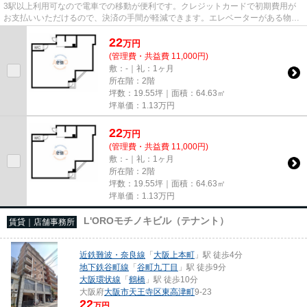
3駅以上利用可なので電車での移動が便利です。クレジットカードで初期費用が
お支払いいただけるので、決済の手間が軽減できます。エレベーターがある物件
です。駐車場までの距離は150m...
22
万
円
(管理費・共益費 11,000円)
敷：-｜礼：1ヶ月
所在階：2階
坪数：19.55坪｜面積：64.63㎡
坪単価：
1.13
万円
22
万
円
(管理費・共益費 11,000円)
敷：-｜礼：1ヶ月
所在階：2階
坪数：19.55坪｜面積：64.63㎡
坪単価：
1.13
万円
L'OROモチノキビル（テナント）
賃貸｜店舗事務所
近鉄難波・奈良線
「
大阪上本町
」駅 徒歩4分
地下鉄谷町線
「
谷町九丁目
」駅 徒歩9分
大阪環状線
「
鶴橋
」駅 徒歩10分
大阪府
大阪市天王寺区
東高津町
9-23
22
万円