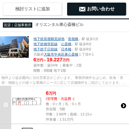
検討リストに追加
お問い合わせ
オリエンタル東心斎橋ビル
賃貸｜店舗事務所
地下鉄長堀鶴見緑地
「
長堀橋
」駅 徒歩1分
地下鉄御堂筋線
「
心斎橋
」駅 徒歩8分
地下鉄千日前線
「
日本橋
」駅 徒歩9分
大阪府
大阪市中央区
東心斎橋
１丁目4-1
6
19.227
万円～
万円
築年数：築34年 ｜募集中：
2室
階数：8階建 地下1階
物件より徒歩圏内に当社営業店がございます。 事務所物件をはじめ、飲食・美
容・物販などの様々な業種のニーズに応じて店舗物件をご紹介しております。
尚、弊社ではおとり広告は一切...
6
万
円
(管理費・共益費 -)
敷：0ヶ月｜礼：0ヶ月
所在階：5階
坪数：3.98坪｜面積：13.15㎡
坪単価：
1.51
万円