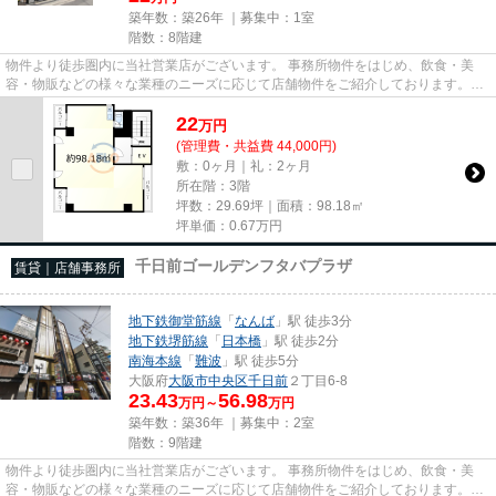
築年数：築26年 ｜募集中：
1室
階数：8階建
物件より徒歩圏内に当社営業店がございます。 事務所物件をはじめ、飲食・美
容・物販などの様々な業種のニーズに応じて店舗物件をご紹介しております。
尚、弊社ではおとり広告は一切...
22
万
円
(管理費・共益費 44,000円)
敷：0ヶ月｜礼：2ヶ月
所在階：3階
坪数：29.69坪｜面積：98.18㎡
坪単価：
0.67
万円
千日前ゴールデンフタバプラザ
賃貸｜店舗事務所
地下鉄御堂筋線
「
なんば
」駅 徒歩3分
地下鉄堺筋線
「
日本橋
」駅 徒歩2分
南海本線
「
難波
」駅 徒歩5分
大阪府
大阪市中央区
千日前
２丁目6-8
23.43
56.98
万円～
万円
築年数：築36年 ｜募集中：
2室
階数：9階建
物件より徒歩圏内に当社営業店がございます。 事務所物件をはじめ、飲食・美
容・物販などの様々な業種のニーズに応じて店舗物件をご紹介しております。