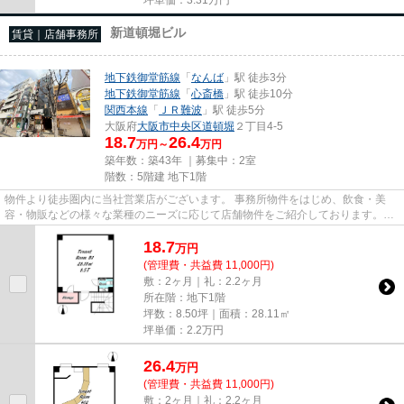
新道頓堀ビル
賃貸｜店舗事務所
地下鉄御堂筋線
「
なんば
」駅 徒歩3分
地下鉄御堂筋線
「
心斎橋
」駅 徒歩10分
関西本線
「
ＪＲ難波
」駅 徒歩5分
大阪府
大阪市中央区
道頓堀
２丁目4-5
18.7
26.4
万円～
万円
築年数：築43年 ｜募集中：
2室
階数：5階建 地下1階
物件より徒歩圏内に当社営業店がございます。 事務所物件をはじめ、飲食・美
容・物販などの様々な業種のニーズに応じて店舗物件をご紹介しております。
尚、弊社ではおとり広告は一切...
18.7
万
円
(管理費・共益費 11,000円)
敷：2ヶ月｜礼：2.2ヶ月
所在階：地下1階
坪数：8.50坪｜面積：28.11㎡
坪単価：
2.2
万円
26.4
万
円
(管理費・共益費 11,000円)
敷：2ヶ月｜礼：2.2ヶ月