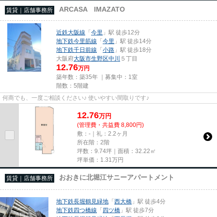
ARCASA IMAZATO
賃貸｜店舗事務所
近鉄大阪線
「
今里
」駅 徒歩12分
地下鉄今里筋線
「
今里
」駅 徒歩14分
地下鉄千日前線
「
小路
」駅 徒歩18分
大阪府
大阪市生野区
中川
５丁目
12.76
万円
築年数：築35年 ｜募集中：
1室
階数：5階建
何商でも、一度ご相談ください♪ 使いやすい間取りです♪
12.76
万
円
(管理費・共益費 8,800円)
敷：-｜礼：2.2ヶ月
所在階：2階
坪数：9.74坪｜面積：32.22㎡
坪単価：
1.31
万円
おおきに北堀江サニーアパートメント
賃貸｜店舗事務所
地下鉄長堀鶴見緑地
「
西大橋
」駅 徒歩4分
地下鉄四つ橋線
「
四ツ橋
」駅 徒歩7分