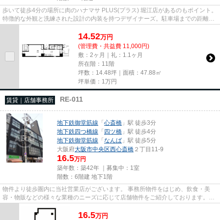
歩いて徒歩4分の場所に肉のハナマサ PLUS(プラス) 堀江店があるのもポイント。
特徴的な外観と洗練された設計の内装を持つデザイナーズ。駐車場までの距離は
150mです。11階建てで、街並...
14.52
万
円
(管理費・共益費 11,000円)
敷：2ヶ月｜礼：1.1ヶ月
所在階：11階
坪数：14.48坪｜面積：47.88㎡
坪単価：
1
万円
RE-011
賃貸｜店舗事務所
地下鉄御堂筋線
「
心斎橋
」駅 徒歩3分
地下鉄四つ橋線
「
四ツ橋
」駅 徒歩4分
地下鉄御堂筋線
「
なんば
」駅 徒歩5分
大阪府
大阪市中央区
西心斎橋
２丁目11-9
16.5
万円
築年数：築42年 ｜募集中：
1室
階数：6階建 地下1階
物件より徒歩圏内に当社営業店がございます。 事務所物件をはじめ、飲食・美
容・物販などの様々な業種のニーズに応じて店舗物件をご紹介しております。
尚、弊社ではおとり広告は一切...
16.5
万
円