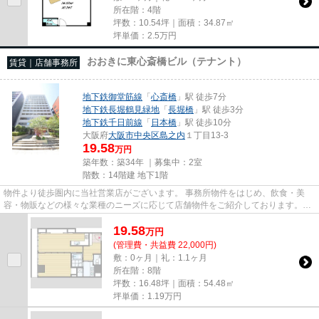
所在階：4階
坪数：10.54坪｜面積：34.87㎡
坪単価：
2.5
万円
おおきに東心斎橋ビル（テナント）
賃貸｜店舗事務所
地下鉄御堂筋線
「
心斎橋
」駅 徒歩7分
地下鉄長堀鶴見緑地
「
長堀橋
」駅 徒歩3分
地下鉄千日前線
「
日本橋
」駅 徒歩10分
大阪府
大阪市中央区
島之内
１丁目13-3
19.58
万円
築年数：築34年 ｜募集中：
2室
階数：14階建 地下1階
物件より徒歩圏内に当社営業店がございます。 事務所物件をはじめ、飲食・美
容・物販などの様々な業種のニーズに応じて店舗物件をご紹介しております。
尚、弊社ではおとり広告は一切...
19.58
万
円
(管理費・共益費 22,000円)
敷：0ヶ月｜礼：1.1ヶ月
所在階：8階
坪数：16.48坪｜面積：54.48㎡
坪単価：
1.19
万円