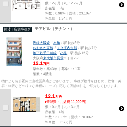
敷：2ヶ月｜礼：2.2ヶ月
所在階：6階
坪数：6.98坪｜面積：23.10㎡
坪単価：
1.34
万円
モアビル（テナント）
賃貸｜店舗事務所
近鉄大阪線
「
布施
」駅 徒歩3分
おおさか東線
「
ＪＲ河内永和
」駅 徒歩7分
地下鉄千日前線
「
小路
」駅 徒歩15分
大阪府
東大阪市
長堂
３丁目2-7
12.1
万円
築年数：築43年 ｜募集中：
1室
階数：4階建
物件より徒歩圏内に当社営業店がございます。 事務所物件をはじめ、飲食・美
容・物販などの様々な業種のニーズに応じて店舗物件をご紹介しております。
尚、弊社ではおとり広告は一切...
12.1
万
円
(管理費・共益費 11,000円)
敷：0ヶ月｜礼：3ヶ月
所在階：4階
坪数：21.17坪｜面積：70.00㎡
坪単価：
0.57
万円