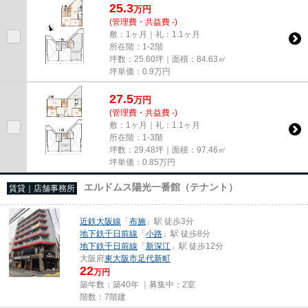
25.3
万
円
(管理費・共益費 -)
敷：1ヶ月｜礼：1.1ヶ月
所在階：1-2階
坪数：25.60坪｜面積：84.63㎡
坪単価：
0.9
万円
27.5
万
円
(管理費・共益費 -)
敷：1ヶ月｜礼：1.1ヶ月
所在階：1-3階
坪数：29.48坪｜面積：97.46㎡
坪単価：
0.85
万円
エルドムス陽光一番館（テナント）
賃貸｜店舗事務所
近鉄大阪線
「
布施
」駅 徒歩3分
地下鉄千日前線
「
小路
」駅 徒歩8分
地下鉄千日前線
「
新深江
」駅 徒歩12分
大阪府
東大阪市
足代新町
22
万円
築年数：築40年 ｜募集中：
2室
階数：7階建