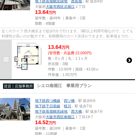
地下鉄長堀鶴見緑地
「
西長堀
」駅 徒歩9分
大阪府
大阪市西区
北堀江
２丁目
13.64
万円
築年数：築49年 ｜募集中：
1室
階数：8階建
近くのライフ 西大橋店まで徒歩5分で行けます。3駅以上利用可能なので、とても
利便性が高いのが魅力です。初期費用のカード決済ができます。駐車場までの距
離は300mです。周辺には、徒...
13.64
万
円
(管理費・共益費 22,000円)
敷：0ヶ月｜礼：1.1ヶ月
所在階：3階
坪数：13.00坪｜面積：43.00㎡
坪単価：
1.05
万円
シエロ南堀江 事業用プラン
賃貸｜店舗事務所
地下鉄四つ橋線
「
四ツ橋
」駅 徒歩6分
地下鉄千日前線
「
桜川
」駅 徒歩7分
地下鉄長堀鶴見緑地
「
西大橋
」駅 徒歩7分
大阪府
大阪市西区
南堀江
１丁目19-7
14.52
万円
築年数：築18年 ｜募集中：
1室
階数：11階建