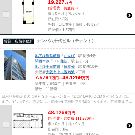
19.227
万
円
(管理費・共益費 -)
敷：0ヶ月｜礼：0ヶ月
所在階：8階
坪数：14.79坪｜面積：48.89㎡
坪単価：
1.3
万円
ナンバ八千代ビル（テナント）
賃貸｜店舗事務所
地下鉄御堂筋線
「
なんば
」駅 徒歩4分
関西本線
「
ＪＲ難波
」駅 徒歩7分
地下鉄千日前線
「
日本橋
」駅 徒歩10分
大阪府
大阪市中央区
難波
２丁目
7.5791
48.1269
万円～
万円
築年数：築52年 ｜募集中：
4室
階数：11階建
日用品を揃えるのに便利なホームセンター「DCM DAIKI(DCMダイキ) なんば店」
まで、345mです。周辺には、徒歩4分で利用できる駅があります。駐車場までの
距離は200mです。初期費用はカ...
48.1269
万
円
(管理費・共益費 111,276円)
敷：0ヶ月｜礼：0ヶ月
所在階：1階
坪数：25.28坪｜面積：83.60㎡