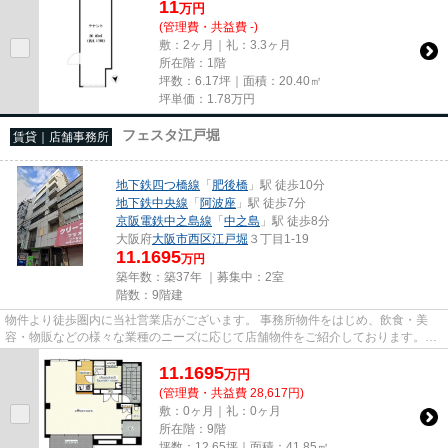
11
万
円
(管理費・共益費 -)
敷：2ヶ月｜礼：3.3ヶ月
所在階：1階
坪数：6.17坪｜面積：20.40㎡
坪単価：
1.78
万円
フェスタ江戸堀
賃貸｜店舗事務所
地下鉄四つ橋線
「
肥後橋
」駅 徒歩10分
地下鉄中央線
「
阿波座
」駅 徒歩7分
京阪電鉄中之島線
「
中之島
」駅 徒歩8分
大阪府
大阪市西区
江戸堀
３丁目1-19
11.1695
万円
築年数：築37年 ｜募集中：
2室
階数：9階建
物件より徒歩圏内に当社営業店がございます。 事務所物件をはじめ、飲食・美
容・物販などの様々な業種のニーズに応じて店舗物件をご紹介しております。
尚、弊社ではおとり広告は一切...
11.1695
万
円
(管理費・共益費 28,617円)
敷：0ヶ月｜礼：0ヶ月
所在階：9階
坪数：12.65坪｜面積：41.85㎡