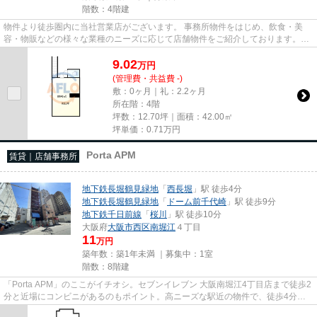
階数：4階建
物件より徒歩圏内に当社営業店がございます。 事務所物件をはじめ、飲食・美
容・物販などの様々な業種のニーズに応じて店舗物件をご紹介しております。
尚、弊社ではおとり広告は一切...
9.02
万
円
(管理費・共益費 -)
敷：0ヶ月｜礼：2.2ヶ月
所在階：4階
坪数：12.70坪｜面積：42.00㎡
坪単価：
0.71
万円
Porta APM
賃貸｜店舗事務所
地下鉄長堀鶴見緑地
「
西長堀
」駅 徒歩4分
地下鉄長堀鶴見緑地
「
ドーム前千代崎
」駅 徒歩9分
地下鉄千日前線
「
桜川
」駅 徒歩10分
大阪府
大阪市西区
南堀江
４丁目
11
万円
築年数：築1年未満 ｜募集中：
1室
階数：8階建
「Porta APM」のここがイチオシ。セブンイレブン 大阪南堀江4丁目店まで徒歩2
分と近場にコンビニがあるのもポイント。高ニーズな駅近の物件で、徒歩4分で
駅に行くことができます。駐車...