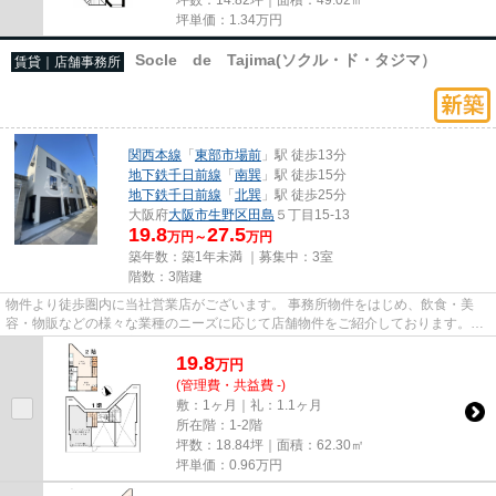
坪単価：
1.34
万円
Socle de Tajima(ソクル・ド・タジマ）
賃貸｜店舗事務所
関西本線
「
東部市場前
」駅 徒歩13分
地下鉄千日前線
「
南巽
」駅 徒歩15分
地下鉄千日前線
「
北巽
」駅 徒歩25分
大阪府
大阪市生野区
田島
５丁目15-13
19.8
27.5
万円～
万円
築年数：築1年未満 ｜募集中：
3室
階数：3階建
物件より徒歩圏内に当社営業店がございます。 事務所物件をはじめ、飲食・美
容・物販などの様々な業種のニーズに応じて店舗物件をご紹介しております。
尚、弊社ではおとり広告は一切...
19.8
万
円
(管理費・共益費 -)
敷：1ヶ月｜礼：1.1ヶ月
所在階：1-2階
坪数：18.84坪｜面積：62.30㎡
坪単価：
0.96
万円