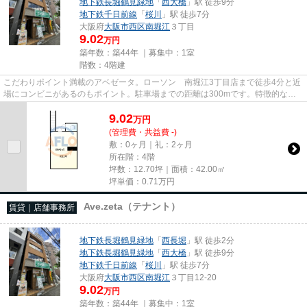
地下鉄長堀鶴見緑地
「
西大橋
」駅 徒歩9分
地下鉄千日前線
「
桜川
」駅 徒歩7分
大阪府
大阪市西区
南堀江
３丁目
9.02
万円
築年数：築44年 ｜募集中：
1室
階数：4階建
こだわりポイント満載のアベゼータ。ローソン 南堀江3丁目店まで徒歩4分と近
場にコンビニがあるのもポイント。駐車場までの距離は300mです。特徴的な外
観と洗練された設計の内装を持...
9.02
万
円
(管理費・共益費 -)
敷：0ヶ月｜礼：2ヶ月
所在階：4階
坪数：12.70坪｜面積：42.00㎡
坪単価：
0.71
万円
Ave.zeta（テナント）
賃貸｜店舗事務所
地下鉄長堀鶴見緑地
「
西長堀
」駅 徒歩2分
地下鉄長堀鶴見緑地
「
西大橋
」駅 徒歩9分
地下鉄千日前線
「
桜川
」駅 徒歩7分
大阪府
大阪市西区
南堀江
３丁目12-20
9.02
万円
築年数：築44年 ｜募集中：
1室