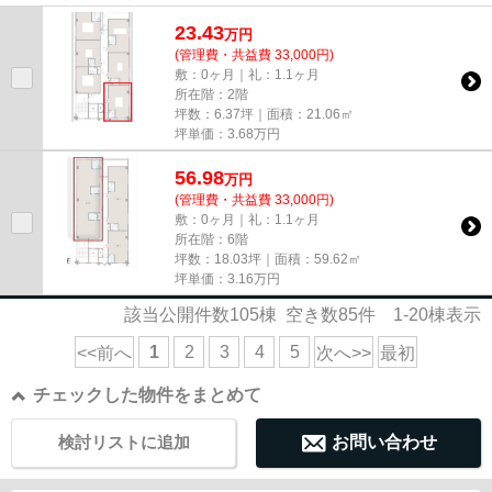
尚、弊社ではおとり広告は一切...
23.43
万
円
(管理費・共益費 33,000円)
敷：0ヶ月｜礼：1.1ヶ月
所在階：2階
坪数：6.37坪｜面積：21.06㎡
坪単価：
3.68
万円
56.98
万
円
(管理費・共益費 33,000円)
敷：0ヶ月｜礼：1.1ヶ月
所在階：6階
坪数：18.03坪｜面積：59.62㎡
坪単価：
3.16
万円
該当公開件数
105
棟 空き数
85
件
1-20
棟表示
1
2
3
4
5
<<前へ
次へ>>
最初
チェックした物件をまとめて
検討リストに追加
お問い合わせ