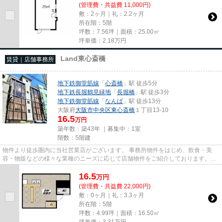
(管理費・共益費 11,000円)
敷：2ヶ月｜礼：2.2ヶ月
所在階：5階
坪数：7.56坪｜面積：25.00㎡
坪単価：
2.18
万円
Land東心斎橋
賃貸｜店舗事務所
地下鉄御堂筋線
「
心斎橋
」駅 徒歩5分
地下鉄長堀鶴見緑地
「
長堀橋
」駅 徒歩3分
地下鉄御堂筋線
「
なんば
」駅 徒歩13分
大阪府
大阪市中央区
東心斎橋
１丁目13-10
16.5
万円
築年数：築43年 ｜募集中：
1室
階数：5階建
物件より徒歩圏内に当社営業店がございます。 事務所物件をはじめ、飲食・美
容・物販などの様々な業種のニーズに応じて店舗物件をご紹介しております。
尚、弊社ではおとり広告は一切...
16.5
万
円
(管理費・共益費 22,000円)
敷：0ヶ月｜礼：3.3ヶ月
所在階：5階
坪数：4.99坪｜面積：16.50㎡
坪単価：
3.31
万円