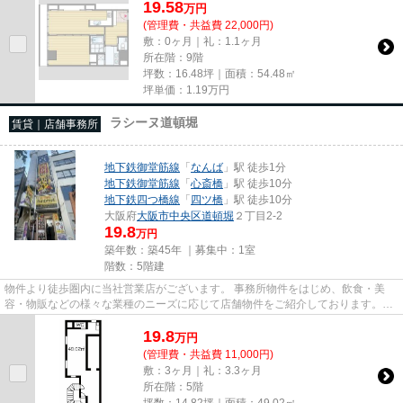
19.58
万
円
(管理費・共益費 22,000円)
敷：0ヶ月｜礼：1.1ヶ月
所在階：9階
坪数：16.48坪｜面積：54.48㎡
坪単価：
1.19
万円
ラシーヌ道頓堀
賃貸｜店舗事務所
地下鉄御堂筋線
「
なんば
」駅 徒歩1分
地下鉄御堂筋線
「
心斎橋
」駅 徒歩10分
地下鉄四つ橋線
「
四ツ橋
」駅 徒歩10分
大阪府
大阪市中央区
道頓堀
２丁目2-2
19.8
万円
築年数：築45年 ｜募集中：
1室
階数：5階建
物件より徒歩圏内に当社営業店がございます。 事務所物件をはじめ、飲食・美
容・物販などの様々な業種のニーズに応じて店舗物件をご紹介しております。
尚、弊社ではおとり広告は一切...
19.8
万
円
(管理費・共益費 11,000円)
敷：3ヶ月｜礼：3.3ヶ月
所在階：5階
坪数：14.82坪｜面積：49.02㎡