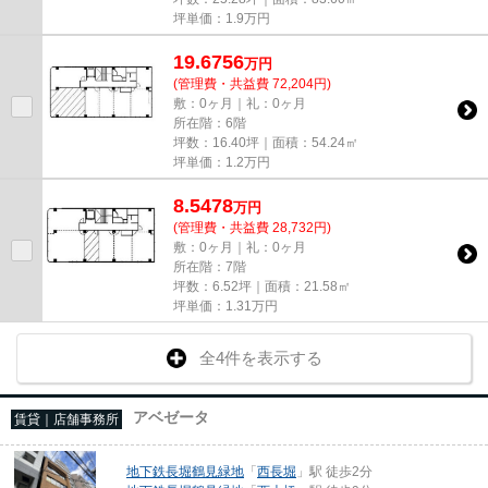
坪単価：
1.9
万円
19.6756
万
円
(管理費・共益費 72,204円)
敷：0ヶ月｜礼：0ヶ月
所在階：6階
坪数：16.40坪｜面積：54.24㎡
坪単価：
1.2
万円
8.5478
万
円
(管理費・共益費 28,732円)
敷：0ヶ月｜礼：0ヶ月
所在階：7階
坪数：6.52坪｜面積：21.58㎡
坪単価：
1.31
万円
全4件を表示する
アベゼータ
賃貸｜店舗事務所
地下鉄長堀鶴見緑地
「
西長堀
」駅 徒歩2分