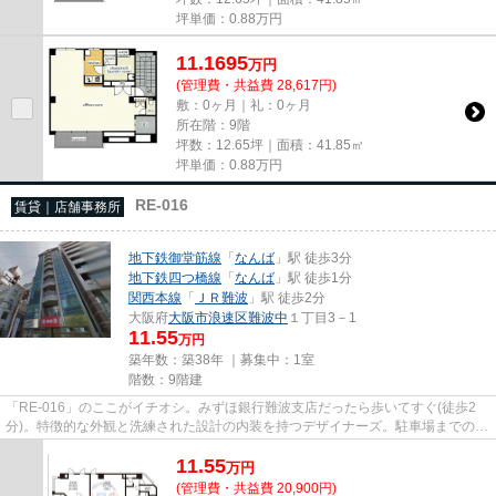
坪単価：
0.88
万円
11.1695
万
円
(管理費・共益費 28,617円)
敷：0ヶ月｜礼：0ヶ月
所在階：9階
坪数：12.65坪｜面積：41.85㎡
坪単価：
0.88
万円
RE-016
賃貸｜店舗事務所
地下鉄御堂筋線
「
なんば
」駅 徒歩3分
地下鉄四つ橋線
「
なんば
」駅 徒歩1分
関西本線
「
ＪＲ難波
」駅 徒歩2分
大阪府
大阪市浪速区
難波中
１丁目3－1
11.55
万円
築年数：築38年 ｜募集中：
1室
階数：9階建
「RE-016」のここがイチオシ。みずほ銀行難波支店だったら歩いてすぐ(徒歩2
分)。特徴的な外観と洗練された設計の内装を持つデザイナーズ。駐車場までの距
離は200mです。クレジットカー...
11.55
万
円
(管理費・共益費 20,900円)