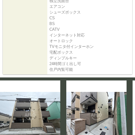
独立洗面台
エアコン
シューズボックス
CS
BS
CATV
インターネット対応
オートロック
TVモニタ付インターホン
宅配ボックス
ディンプルキー
24時間ゴミ出し可
住戸内覧可能