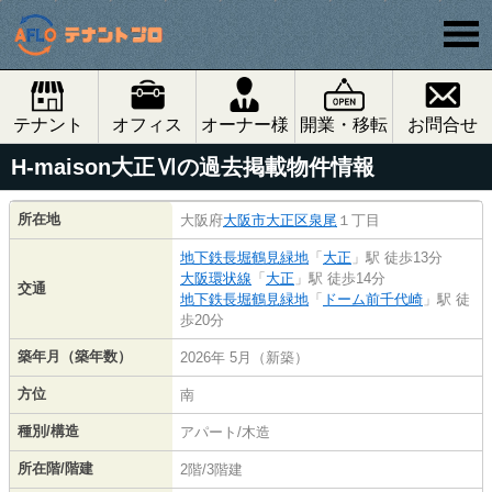
テナント
オフィス
オーナー様
開業・移転
お問合せ
H-maison大正Ⅵの過去掲載物件情報
所在地
大阪府
大阪市大正区
泉尾
１丁目
地下鉄長堀鶴見緑地
「
大正
」駅 徒歩13分
大阪環状線
「
大正
」駅 徒歩14分
交通
地下鉄長堀鶴見緑地
「
ドーム前千代崎
」駅 徒
歩20分
築年月（築年数）
2026年 5月（新築）
方位
南
種別/構造
アパート/木造
所在階/階建
2階/3階建