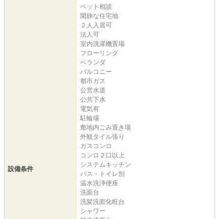
ペット相談
閑静な住宅地
２人入居可
法人可
室内洗濯機置場
フローリング
ベランダ
バルコニー
都市ガス
公営水道
公共下水
電気有
駐輪場
敷地内ごみ置き場
外観タイル張り
ガスコンロ
コンロ２口以上
システムキッチン
設備条件
バス・トイレ別
温水洗浄便座
洗面台
洗髪洗面化粧台
シャワー