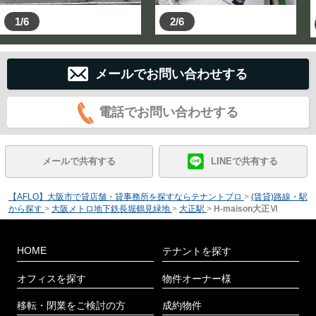
1/6
2/6
メールでお問い合わせする
電話でお問い合わせする
メールで共有する
LINEで共有する
【AFLO】大阪市で貸店舗・貸事務所を探すならテナントプロ
>
(賃貸)路線・駅
から探す
>
大阪メトロ地下鉄長堀鶴見緑地
>
大正駅
>
H-maison大正Ⅵ
HOME
テナントを探す
オフィスを探す
物件オーナー様
移転・閉業をご検討の方
成約物件