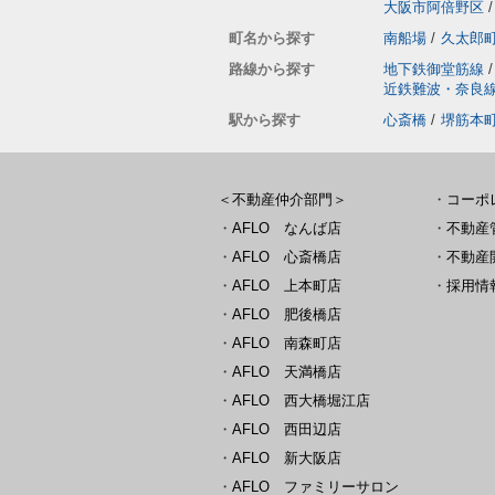
大阪市阿倍野区
/
町名から探す
南船場
/
久太郎
路線から探す
地下鉄御堂筋線
/
近鉄難波・奈良
駅から探す
心斎橋
/
堺筋本
＜不動産仲介部門＞
・
コーポ
・
AFLO なんば店
・
不動産
・
AFLO 心斎橋店
・
不動産
・
AFLO 上本町店
・
採用情
・
AFLO 肥後橋店
・
AFLO 南森町店
・
AFLO 天満橋店
・
AFLO 西大橋堀江店
・
AFLO 西田辺店
・
AFLO 新大阪店
・
AFLO ファミリーサロン