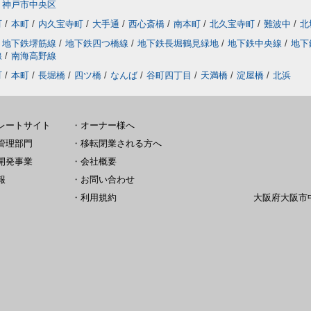
神戸市中央区
町
/
本町
/
内久宝寺町
/
大手通
/
西心斎橋
/
南本町
/
北久宝寺町
/
難波中
/
北
地下鉄堺筋線
/
地下鉄四つ橋線
/
地下鉄長堀鶴見緑地
/
地下鉄中央線
/
地下
線
/
南海高野線
町
/
本町
/
長堀橋
/
四ツ橋
/
なんば
/
谷町四丁目
/
天満橋
/
淀屋橋
/
北浜
レートサイト
・
オーナー様へ
管理部門
・
移転閉業される方へ
開発事業
・
会社概要
報
・
お問い合わせ
・
利用規約
大阪府大阪市中