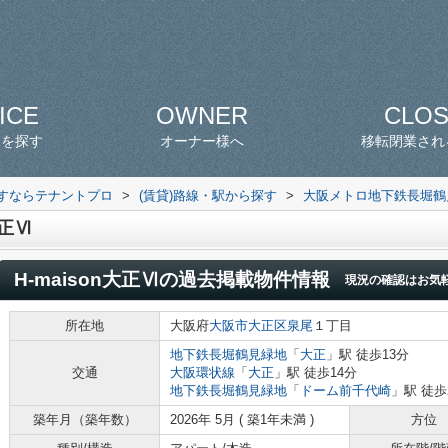
ICE
OWNER
CLO
スを探す
オーナー様へ
移転閉業され
探すならテナントプロ
>
(賃貸)路線・駅から探す
>
大阪メトロ地下鉄長堀鶴
大正Ⅵ
H-maison大正Ⅵ
の過去掲載物件情報
現況の確認はお気
所在地
大阪府
大阪市大正区
泉尾
１丁目
地下鉄長堀鶴見緑地
「
大正
」駅 徒歩13分
交通
大阪環状線
「
大正
」駅 徒歩14分
地下鉄長堀鶴見緑地
「
ドーム前千代崎
」駅 徒歩
築年月（築年数）
2026年 5月 ( 築1年未満 )
方位