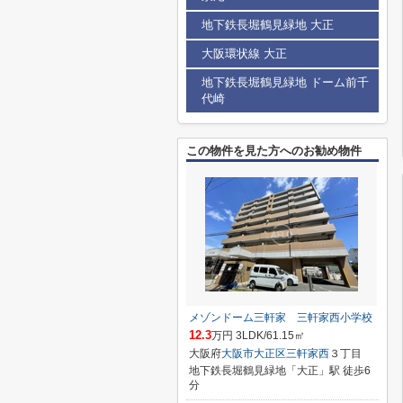
地下鉄長堀鶴見緑地 大正
大阪環状線 大正
地下鉄長堀鶴見緑地 ドーム前千
代崎
この物件を見た方へのお勧め物件
メゾンドーム三軒家 三軒家西小学校
12.3
万円 3LDK/61.15㎡
大阪府
大阪市大正区
三軒家西
３丁目
地下鉄長堀鶴見緑地「大正」駅 徒歩6
分