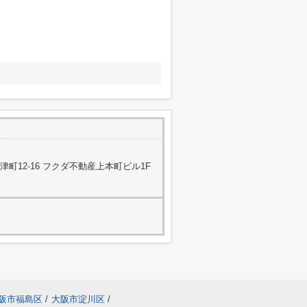
町12-16 フクダ不動産上本町ビル1F
阪市福島区
/
大阪市淀川区
/