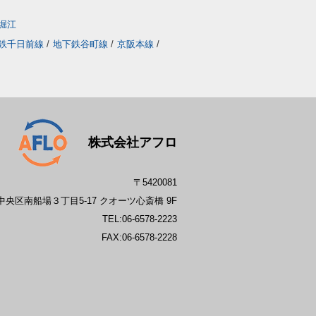
堀江
鉄千日前線
/
地下鉄谷町線
/
京阪本線
/
株式会社アフロ
〒5420081
央区南船場３丁目5-17 クオーツ心斎橋 9F
TEL:
06-6578-2223
FAX:06-6578-2228