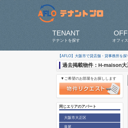
TENANT
OFF
テナントを探す
オフィ
【AFLO】大阪市で貸店舗・貸事務所を
過去掲載物件：H-maison
▼ご希望のお部屋をお探しします
同じエリアのアパート
大阪市大正区
泉尾