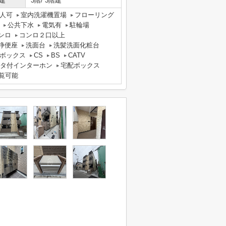
建
3階/ 3階建
人可
室内洗濯機置場
フローリング
公共下水
電気有
駐輪場
ンロ
コンロ２口以上
浄便座
洗面台
洗髪洗面化粧台
ボックス
CS
BS
CATV
ニタ付インターホン
宅配ボックス
覧可能