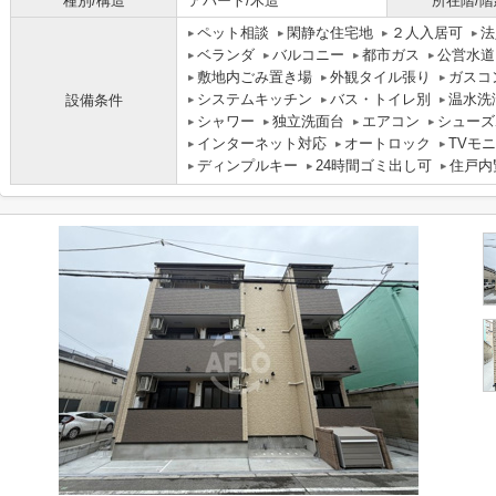
種別/構造
アパート/木造
所在階/階
ペット相談
閑静な住宅地
２人入居可
法
ベランダ
バルコニー
都市ガス
公営水道
敷地内ごみ置き場
外観タイル張り
ガスコ
システムキッチン
バス・トイレ別
温水洗
設備条件
シャワー
独立洗面台
エアコン
シューズ
インターネット対応
オートロック
TVモ
ディンプルキー
24時間ゴミ出し可
住戸内