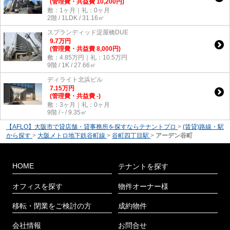
(管理費・共益費 10,200円)
敷：1ヶ月｜礼：0ヶ月
2階 / 1LDK / 31.16㎡
スプランディッド淀屋橋DUE
9.7
万
円
(管理費・共益費 8,000円)
敷：4.85万円｜礼：10.5万円
9階 / 1K / 27.66㎡
ディライト北浜ビル
7.15
万
円
(管理費・共益費 -)
敷：3ヶ月｜礼：0ヶ月
9階 / - / 9.35㎡
【AFLO】大阪市で貸店舗・貸事務所を探すならテナントプロ
>
(賃貸)路線・駅
から探す
>
大阪メトロ地下鉄谷町線
>
谷町四丁目駅
>
アーデン谷町
HOME
テナントを探す
オフィスを探す
物件オーナー様
移転・閉業をご検討の方
成約物件
会社情報
お問合せ