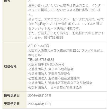
備考
ん。
お問い合わせいただいた物件は勿論のこと、インター
ネットに掲載していないオススメ物件多数ございま
す。
当店では、スマホでカンタン・おトクにお支払いがで
きるPayPayアプリや全物件ポイント・マイルが貯ま
るクレジットカード決済が可能です。
また、分割支払いも可能です。お気軽にお申し付け下
さいませ。06-6765-6888
AFLO上本町店
大阪府大阪市天王寺区東高津町12-16 フクダ不動産上
本町ビル1F
TEL:06-6765-6888
大阪府知事 (3) 第58557号
取扱会社
公益社団法人 全日本不動産協会
公益社団法人 不動産保証協会
公益社団法人 近畿圏不動産流通機構
公益社団法人 近畿地区不動産公正取引協議会
公益財団法人 日本賃貸住宅管理協会
情報更新日
2026年08月02日
更新予定日
2026年08月16日