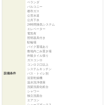
ベランダ
バルコニー
都市ガス
公営水道
公共下水
24時間換気システム
エレベーター
電気有
照明器具付き
駐輪場
バイク置場あり
敷地内ごみ置き場
外観タイル張り
ガスコンロ
コンロ２口以上
システムキッチン
設備条件
バス・トイレ別
浴室乾燥機
温水洗浄便座
洗髪洗面化粧台
シャワー
独立洗面台
エアコン
シューズボックス