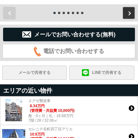
前
メールでお問い合わせする(無料)
電話でお問い合わせする
メールで共有する
LINEで共有する
エリアの近い物件
エグゼ難波東
8.34
万
円
(管理費・共益費 10,000円)
敷：0ヶ月｜礼：16.68万円
7階 / 2K / 32.06㎡
セレニテ谷町四丁目アリエ
10.9
万
円