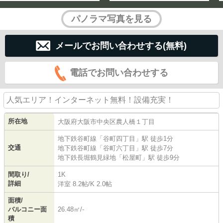
パノラマ写真を見る
メールでお問い合わせする(無料)
電話でお問い合わせする
人気エリア！インターネット無料！設備充実！
所在地
大阪府
大阪市中央区
農人橋
１丁目
地下鉄谷町線
「
谷町四丁目
」駅 徒歩1分
交通
地下鉄谷町線
「
谷町六丁目
」駅 徒歩7分
地下鉄長堀鶴見緑地
「
松屋町
」駅 徒歩9分
間取り/
1K
詳細
洋室 8.2帖
/
K 2.0帖
面積/
バルコニー面
26.48㎡/-
積