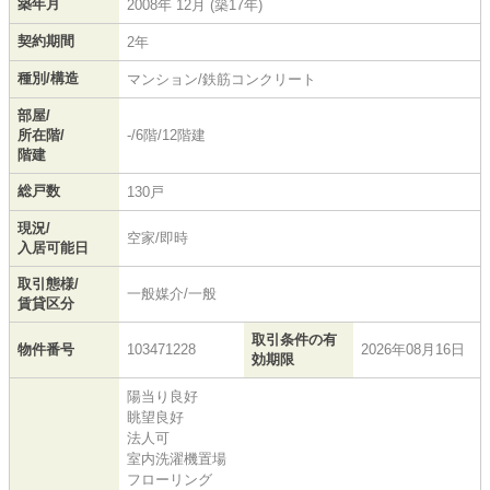
築年月
2008年 12月 (築17年)
契約期間
2年
種別/構造
マンション/鉄筋コンクリート
部屋/
所在階/
-/6階/12階建
階建
総戸数
130戸
現況/
空家/即時
入居可能日
取引態様/
一般媒介/一般
賃貸区分
取引条件の有
物件番号
103471228
2026年08月16日
効期限
陽当り良好
眺望良好
法人可
室内洗濯機置場
フローリング