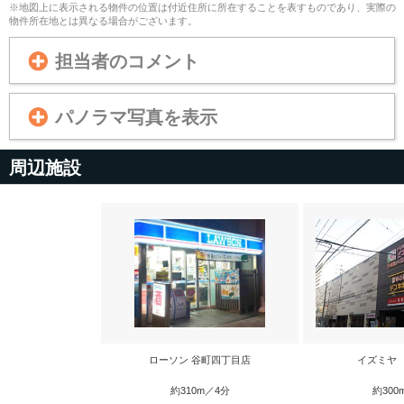
※地図上に表示される物件の位置は付近住所に所在することを表すものであり、実際の
物件所在地とは異なる場合がございます。
担当者のコメント
パノラマ写真を表示
周辺施設
ローソン 谷町四丁目店
イズミヤ
約310m／4分
約300