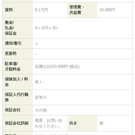
管理費・
賃料
8.1万円
10,000円
共益費
敷金/
礼金/
0ヶ月/0ヶ月/-
保証金
償却/敷引
-/-
更新料
-
駐車場/
近隣(1台)/33,000円 (税込)
月額料金
保険加入 / 料
有 / -
金
保証人代行義
必加入
務
保証会社
その他
都度、お問い合
保証会社詳細
向き
南
わせください。