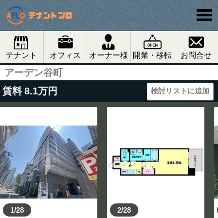
テナント
オフィス
オーナー様
開業・移転
お問合せ
アーデン谷町
賃料
8.1
万円
検討リストに追加
1/28
2/28