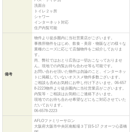
洗面台
トイレ２ヶ所
シャワー
インターネット対応
住戸内覧可能
物件より徒歩圏内に当社営業店がございます。
事務所物件をはじめ、飲食・美容・物販などの様々な
業種のニーズに応じて店舗物件をご紹介しておりま
す。
尚、弊社ではおとり広告は一切おこなっておりませ
ん。現地での内覧お待ち合わせ等も可能です。
お問い合わせ頂いた物件は勿論のこと、インターネッ
備考
トに掲載していないオススメ物件多数ございます。
ご相談も含めお気軽にお申し付け下さいませ。06-657
8-2223物件より徒歩圏内に当社営業店がございます。
内覧等・ご相談はお気軽にご連絡下さいませ。
現地でのお待ち合わせ希望などにもご対応させていた
だいております。
06-6578-2223
AFLOファミリーサロン
大阪府大阪市中央区南船場３丁目5-17 クオーツ心斎橋
9F