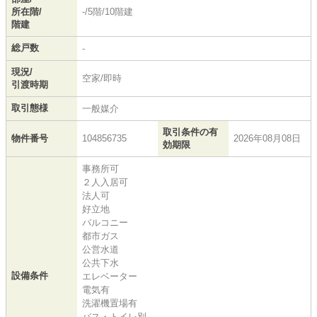
所在階/
-/5階/10階建
階建
総戸数
-
現況/
空家/即時
引渡時期
取引態様
一般媒介
取引条件の有
物件番号
104856735
2026年08月08日
効期限
事務所可
２人入居可
法人可
好立地
バルコニー
都市ガス
公営水道
公共下水
設備条件
エレベーター
電気有
洗濯機置場有
バス・トイレ別