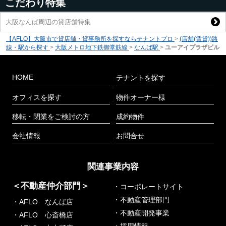
こだわり特集
大阪なんば周辺の貸店舗特集
【AFLO】大阪市で貸店舗・貸事務所を探すならテナントプロ
>
(店舗(賃貸))路
線・駅から探す
>
大阪メトロ地下鉄御堂筋線
>
なんば駅
>
ユーアイプラザビル
HOME
テナントを探す
オフィスを探す
物件オーナー様
移転・閉業をご検討の方
成約物件
会社情報
お問合せ
関連事業内容
＜不動産仲介部門＞
・コーポレートサイト
・不動産管理部門
・AFLO なんば店
・不動産開発事業
・AFLO 心斎橋店