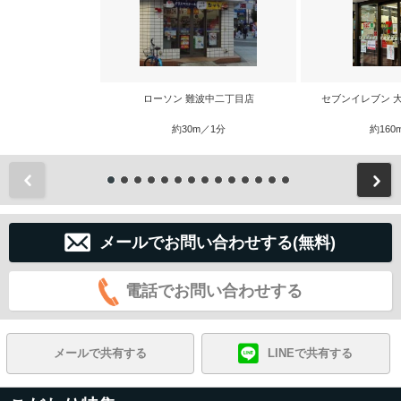
ローソン 難波中二丁目店
セブンイレブン 
約30m／1分
約160
前
メールでお問い合わせする(無料)
電話でお問い合わせする
メールで共有する
LINEで共有する