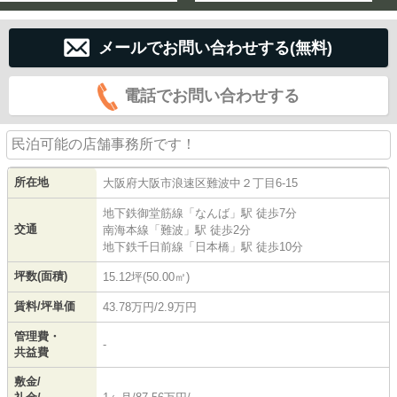
メールでお問い合わせする(無料)
電話でお問い合わせする
民泊可能の店舗事務所です！
所在地
大阪府
大阪市浪速区
難波中
２丁目6-15
地下鉄御堂筋線
「
なんば
」駅 徒歩7分
交通
南海本線
「
難波
」駅 徒歩2分
地下鉄千日前線
「
日本橋
」駅 徒歩10分
坪数(面積)
15.12坪(50.00㎡)
賃料/坪単価
43.78万円/2.9万円
管理費・
-
共益費
敷金/