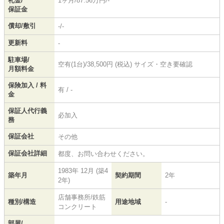
礼金/
1ヶ月/87.56万円/-
保証金
償却/敷引
-/-
更新料
-
駐車場/
空有(1台)/38,500円 (税込) サイズ・空き要確認
月額料金
保険加入 / 料
有 / -
金
保証人代行義
必加入
務
保証会社
その他
保証会社詳細
都度、お問い合わせください。
1983年 12月 (築4
築年月
契約期間
2年
2年)
店舗事務所/鉄筋
種別/構造
用途地域
-
コンクリート
部屋/