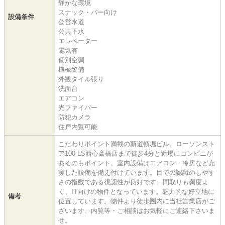
静かな環境
スナック・バー向け
設備条件
公営水道
公共下水
エレベーター
電気有
個別空調
機械警備
外観タイル張り
洗面台
エアコン
光ファイバー
防犯カメラ
住戸内覧可能
こだわりポイント満載の新道頓堀ビル。ローソンスト
ア100 LS西心斎橋店まで徒歩4分と近場にコンビニが
あるのもポイント。室内設備はエアコン・冷房など充
実した設備を備え付けています。目での認識のしやす
さの指数である視認性が良好です。間取りも調度よ
く、IT向けの物件となっています。魅力的な好立地に
備考
位置しています。物件より徒歩圏内に当社営業店がご
ざいます。内覧等・ご相談はお気軽にご連絡下さいま
せ。