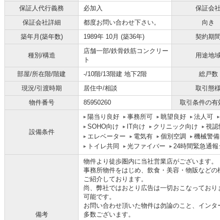
保証人代行義務
必加入
保証会
保証会社詳細
都度お問い合わせ下さい。
向き
築年月(築年数)
1989年 10月 (築36年)
契約期
店舗一部/鉄骨鉄筋コンクリー
種別/構造
用途地
ト
部屋/所在階/階建
-/10階/13階建 地下2階
総戸数
現況/引渡時期
居住中/相談
取引態
物件番号
85950260
取引条件の有
陽当り良好
事務所可
眺望良好
法人可
SOHO向け
IT向け
クリニック向け
視認
設備条件
エレベーター
電気有
個別空調
機械警備
トイレ共同
光ファイバー
24時間緊急通
物件より徒歩圏内に当社営業店がございます。
事務所物件をはじめ、飲食・美容・物販などの
ご紹介しております。
尚、弊社ではおとり広告は一切おこなっており
可能です。
お問い合わせ頂いた物件は勿論のこと、インタ
備考
多数ございます。