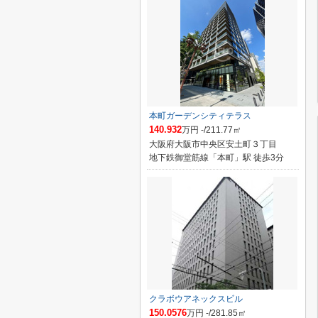
本町ガーデンシティテラス
140.932
万円 -/211.77㎡
大阪府大阪市中央区安土町３丁目
地下鉄御堂筋線「本町」駅 徒歩3分
クラボウアネックスビル
150.0576
万円 -/281.85㎡