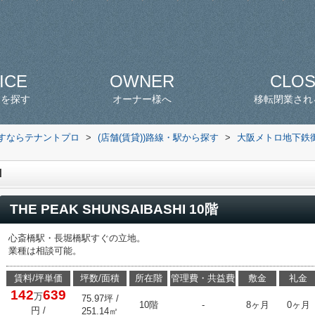
ICE
OWNER
CLO
スを探す
オーナー様へ
移転閉業され
探すならテナントプロ
>
(店舗(賃貸))路線・駅から探す
>
大阪メトロ地下鉄
I
THE PEAK SHUNSAIBASHI 10階
心斎橋駅・長堀橋駅すぐの立地。
業種は相談可能。
賃料/坪単価
坪数/面積
所在階
管理費・共益費
敷金
礼金
142
639
万
75.97坪 /
10階
-
8ヶ月
0ヶ月
円
/
251.14㎡