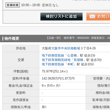
10:00～19:00 定休日:なし
【店舗一部】
物件番号：85950260
情報更新日：20
物件概要
所在地
大阪府
大阪市中央区
南船場
３丁目4-26
地下鉄御堂筋線
「
心斎橋
」駅 徒歩2分
交通
地下鉄長堀鶴見緑地
「
長堀橋
」駅 徒歩3分
地下鉄御堂筋線
「
本町
」駅 徒歩10分
坪数(面積)
75.97坪(251.14㎡)
賃料/坪単価
142.0639万円/1.87万円
管理費・共
敷金/礼金/保証金
8ヶ月/0ヶ月/-
償却/敷
更新料
-
権利金/雑
造作譲渡金
-
駐車場/月額
保険加入/料金
有/-
保険名/保険