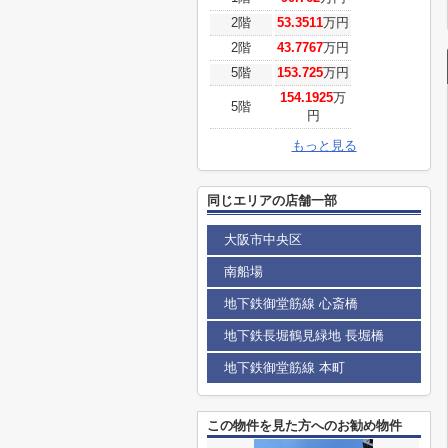
2階
53.3511
万円
2階
43.7767
万円
5階
153.725
万円
154.1925
万
5階
円
もっと見る
同じエリアの店舗一部
大阪市中央区
南船場
地下鉄御堂筋線 心斎橋
地下鉄長堀鶴見緑地 長堀橋
地下鉄御堂筋線 本町
この物件を見た方へのお勧め物件