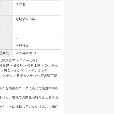
社
その他
-
間
定期借家 5年
域
-
-
様
一般媒介
効期限
2026年08月14日
OAフロア
スクール向け
性良好
好立地
公営水道
公共下水
男女トイレ別
トイレ２ヶ所
報システム
防犯カメラ
住戸内覧可能
様々な業種のニーズに応じて店舗物件を
ません。現地での内覧お待ち合わせ等も
ーネットに掲載していないオススメ物件