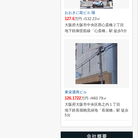
おおきに龍ビル 陽
127.6
万円 -/132.23㎡
大阪府大阪市中央区西心斎橋２丁目
地下鉄御堂筋線「心斎橋」駅 徒歩5分
東栄通商ビル
126.1722
万円 -/460.79㎡
大阪府大阪市中央区島之内１丁目
地下鉄長堀鶴見緑地「長堀橋」駅 徒歩
5分