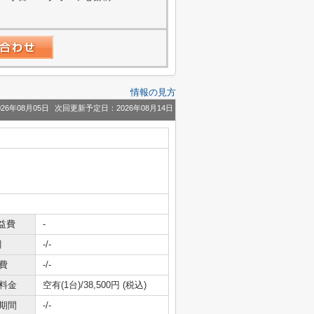
情報の見方
26年08月05日
次回更新予定日：2026年08月14日
益費
-
引
-/-
費
-/-
料金
空有(1台)/38,500円 (税込)
期間
-/-