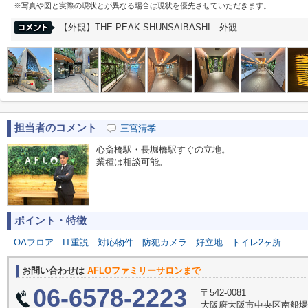
※写真や図と実際の現状とが異なる場合は現状を優先させていただきます。
【外観】THE PEAK SHUNSAIBASHI 外観
担当者のコメント
三宮清孝
心斎橋駅・長堀橋駅すぐの立地。
業種は相談可能。
ポイント・特徴
OAフロア
IT重説
対応物件
防犯カメラ
好立地
トイレ2ヶ所
お問い合わせは
AFLOファミリーサロンまで
06-6578-2223
〒542-0081
大阪府大阪市中央区南船場３丁