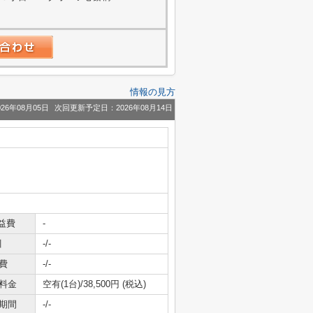
情報の見方
26年08月05日
次回更新予定日：2026年08月14日
益費
-
引
-/-
費
-/-
料金
空有(1台)/38,500円 (税込)
期間
-/-