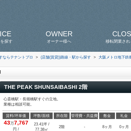
ICE
OWNER
CLO
スを探す
オーナー様へ
移転閉業され
探すならテナントプロ
>
(店舗(賃貸))路線・駅から探す
>
大阪メトロ地下鉄
I
THE PEAK SHUNSAIBASHI 2階
心斎橋駅・長堀橋駅すぐの立地。
業種は相談可能。
賃料/坪単価
坪数/面積
所在階
管理費・共益費
敷金
礼金
43
7,767
万
23.41坪 /
2階
-
8ヶ月
0ヶ月
円
/
77.38㎡