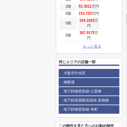
2階
53.3511
万円
5階
153.725
万円
154.1925
万
5階
円
307.9175
万
5階
円
もっと見る
同じエリアの店舗一部
大阪市中央区
南船場
地下鉄御堂筋線 心斎橋
地下鉄長堀鶴見緑地 長堀橋
地下鉄御堂筋線 本町
この物件を見た方へのお勧め物件