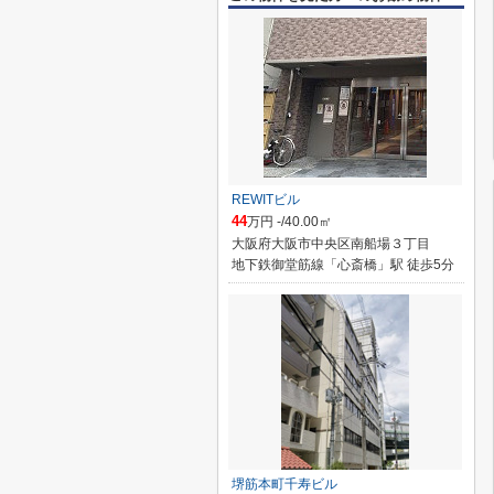
REWITビル
44
万円 -/40.00㎡
大阪府大阪市中央区南船場３丁目
地下鉄御堂筋線「心斎橋」駅 徒歩5分
堺筋本町千寿ビル