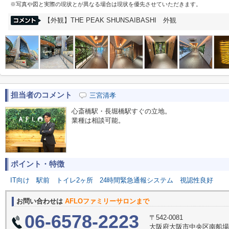
※写真や図と実際の現状とが異なる場合は現状を優先させていただきます。
【外観】THE PEAK SHUNSAIBASHI 外観
担当者のコメント
三宮清孝
心斎橋駅・長堀橋駅すぐの立地。
業種は相談可能。
ポイント・特徴
IT向け
駅前
トイレ2ヶ所
24時間緊急通報システム
視認性良好
お問い合わせは
AFLOファミリーサロンまで
06-6578-2223
〒542-0081
大阪府大阪市中央区南船場３丁