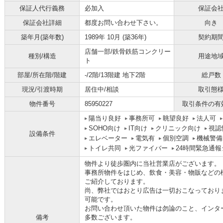
保証人代行義務
必加入
保証会
保証会社詳細
都度お問い合わせ下さい。
向き
築年月(築年数)
1989年 10月 (築36年)
契約期
店舗一部/鉄骨鉄筋コンクリー
種別/構造
用途地
ト
部屋/所在階/階建
-/2階/13階建 地下2階
総戸数
現況/引渡時期
居住中/相談
取引態
物件番号
85950227
取引条件の有
陽当り良好
事務所可
眺望良好
法人可
SOHO向け
IT向け
クリニック向け
視認
設備条件
エレベーター
電気有
個別空調
機械警備
トイレ共同
光ファイバー
24時間緊急通
物件より徒歩圏内に当社営業店がございます。
事務所物件をはじめ、飲食・美容・物販などの
ご紹介しております。
尚、弊社ではおとり広告は一切おこなっており
可能です。
お問い合わせ頂いた物件は勿論のこと、インタ
備考
多数ございます。