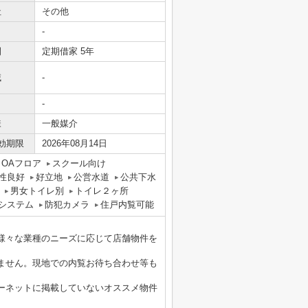
社
その他
-
間
定期借家 5年
域
-
-
様
一般媒介
効期限
2026年08月14日
OAフロア
スクール向け
性良好
好立地
公営水道
公共下水
男女トイレ別
トイレ２ヶ所
報システム
防犯カメラ
住戸内覧可能
様々な業種のニーズに応じて店舗物件を
ません。現地での内覧お待ち合わせ等も
ーネットに掲載していないオススメ物件