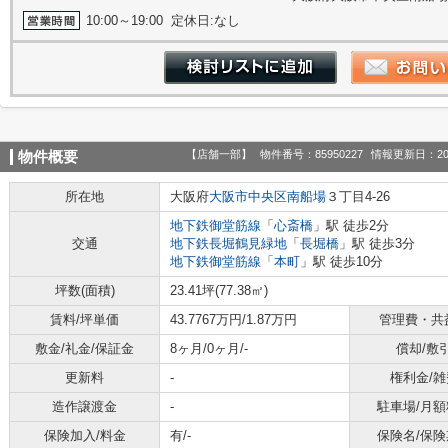
10:00～19:00 定休日:なし
【店舗一部】
物件番号：85950227
情報更新日：20
物件概要
所在地
大阪府
大阪市中央区
南船場
３丁目4-26
地下鉄御堂筋線
「
心斎橋
」駅 徒歩2分
交通
地下鉄長堀鶴見緑地
「
長堀橋
」駅 徒歩3分
地下鉄御堂筋線
「
本町
」駅 徒歩10分
坪数(面積)
23.41坪(77.38㎡)
賃料/坪単価
43.7767万円/1.87万円
管理費・共
敷金/礼金/保証金
8ヶ月/0ヶ月/-
償却/敷
更新料
-
権利金/雑
造作譲渡金
-
駐車場/月額
保険加入/料金
有/-
保険名/保険