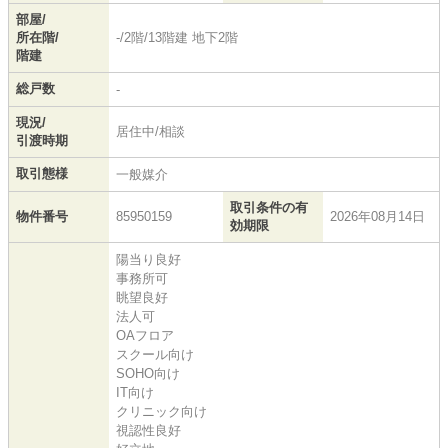
部屋/
所在階/
-/2階/13階建 地下2階
階建
総戸数
-
現況/
居住中/相談
引渡時期
取引態様
一般媒介
取引条件の有
物件番号
85950159
2026年08月14日
効期限
陽当り良好
事務所可
眺望良好
法人可
OAフロア
スクール向け
SOHO向け
IT向け
クリニック向け
視認性良好