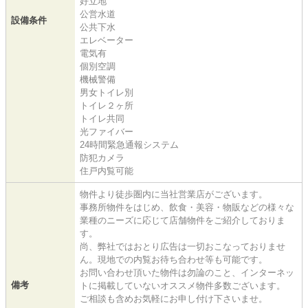
好立地
公営水道
設備条件
公共下水
エレベーター
電気有
個別空調
機械警備
男女トイレ別
トイレ２ヶ所
トイレ共同
光ファイバー
24時間緊急通報システム
防犯カメラ
住戸内覧可能
物件より徒歩圏内に当社営業店がございます。
事務所物件をはじめ、飲食・美容・物販などの様々な
業種のニーズに応じて店舗物件をご紹介しておりま
す。
尚、弊社ではおとり広告は一切おこなっておりませ
ん。現地での内覧お待ち合わせ等も可能です。
お問い合わせ頂いた物件は勿論のこと、インターネッ
備考
トに掲載していないオススメ物件多数ございます。
ご相談も含めお気軽にお申し付け下さいませ。