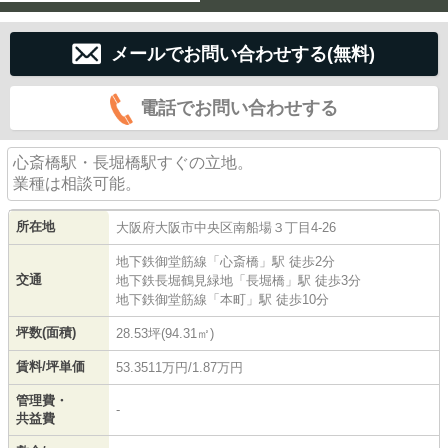
メールでお問い合わせする(無料)
電話でお問い合わせする
心斎橋駅・長堀橋駅すぐの立地。
業種は相談可能。
所在地
大阪府
大阪市中央区
南船場
３丁目4-26
地下鉄御堂筋線
「
心斎橋
」駅 徒歩2分
交通
地下鉄長堀鶴見緑地
「
長堀橋
」駅 徒歩3分
地下鉄御堂筋線
「
本町
」駅 徒歩10分
坪数(面積)
28.53坪(94.31㎡)
賃料/坪単価
53.3511万円/1.87万円
管理費・
-
共益費