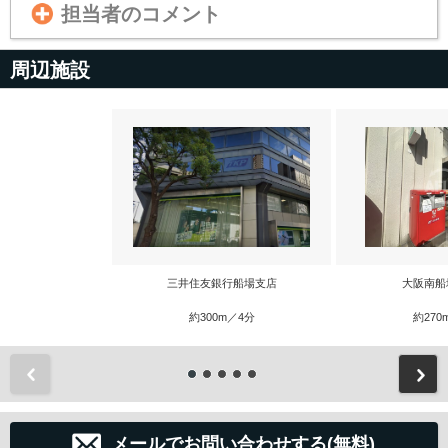
担当者のコメント
周辺施設
三井住友銀行船場支店
大阪南船
約300m／4分
約270
前
メールでお問い合わせする(無料)