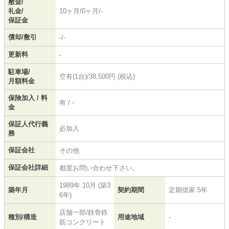
敷金/
礼金/
10ヶ月/0ヶ月/-
保証金
償却/敷引
-/-
更新料
-
駐車場/
空有(1台)/38,500円 (税込)
月額料金
保険加入 / 料
有 / -
金
保証人代行義
必加入
務
保証会社
その他
保証会社詳細
都度お問い合わせ下さい。
1989年 10月 (築3
築年月
契約期間
定期借家 5年
6年)
店舗一部/鉄骨鉄
種別/構造
用途地域
-
筋コンクリート