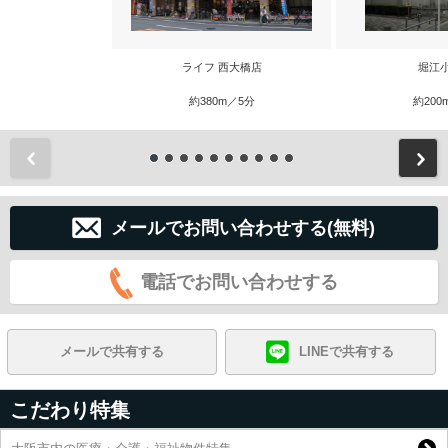
ライフ 西大橋店
堀江
約380m／5分
約200
前
メールでお問い合わせする(無料)
電話でお問い合わせする
メールで共有する
LINEで共有する
こだわり特集