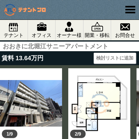
テナント
オフィス
オーナー様
開業・移転
お問合せ
おおきに北堀江サニーアパートメント
賃料
13.64
万円
検討リストに追加
1/9
2/9