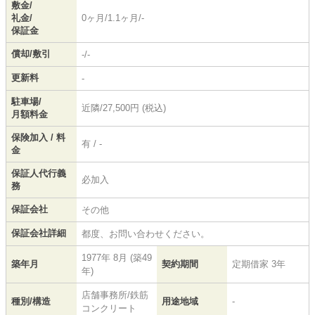
敷金/
礼金/
0ヶ月/1.1ヶ月/-
保証金
償却/敷引
-/-
更新料
-
駐車場/
近隣/27,500円 (税込)
月額料金
保険加入 / 料
有 / -
金
保証人代行義
必加入
務
保証会社
その他
保証会社詳細
都度、お問い合わせください。
1977年 8月 (築49
築年月
契約期間
定期借家 3年
年)
店舗事務所/鉄筋
種別/構造
用途地域
-
コンクリート