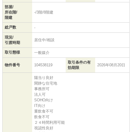
部屋/
所在階/
-/3階/8階建
階建
総戸数
-
現況/
居住中/相談
引渡時期
取引態様
一般媒介
取引条件の有
物件番号
104538119
2026年08月20日
効期限
陽当り良好
閑静な住宅地
事務所可
法人可
SOHO向け
IT向け
重飲食不可
飲食不可
２４時間利用可能
視認性良好