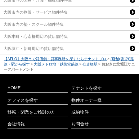
大阪市内の医療・介護・福祉物件特集
大阪市内の物販・サービス物件特集
大阪市内の塾・スクール物件特集
大阪本町・心斎橋周辺の貸店舗特集
大阪堀江・新町周辺の貸店舗特集
【AFLO】大阪市で貸店舗・貸事務所を探すならテナントプロ
>
(店舗(賃貸))路
線・駅から探す
>
大阪メトロ地下鉄御堂筋線
>
心斎橋駅
>
おおきに北堀江サニ
ーアパートメント
HOME
テナントを探す
オフィスを探す
物件オーナー様
移転・閉業をご検討の方
成約物件
会社情報
お問合せ