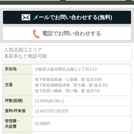
メールでお問い合わせする(無料)
電話でお問い合わせする
人気北堀江エリア
美容系など相談可能
所在地
大阪府
大阪市西区
北堀江
２丁目3-13
地下鉄御堂筋線
「
心斎橋
」駅 徒歩10分
交通
地下鉄長堀鶴見緑地
「
西大橋
」駅 徒歩3分
地下鉄四つ橋線
「
四ツ橋
」駅 徒歩7分
坪数(面積)
13.00坪(43.00㎡)
賃料/坪単価
13.64万円/1.05万円
管理費・
22,000円
共益費